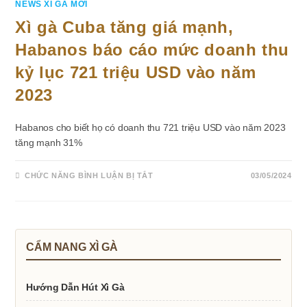
NEWS XÌ GÀ MỚI
Xì gà Cuba tăng giá mạnh,
Habanos báo cáo mức doanh thu
kỷ lục 721 triệu USD vào năm
2023
Habanos cho biết họ có doanh thu 721 triệu USD vào năm 2023
tăng mạnh 31%
Ở
CHỨC NĂNG BÌNH LUẬN BỊ TẮT
03/05/2024
XÌ
GÀ
CUBA
TĂNG
GIÁ
MẠNH,
HABANOS
BÁO
CẨM NANG XÌ GÀ
CÁO
MỨC
DOANH
THU
Hướng Dẫn Hút Xì Gà
KỶ
LỤC