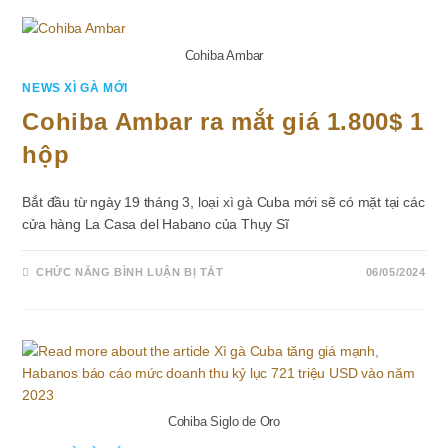
Cohiba Ambar
NEWS XÌ GÀ MỚI
Cohiba Ambar ra mắt giá 1.800$ 1
hộp
Bắt đầu từ ngày 19 tháng 3, loại xì gà Cuba mới sẽ có mặt tại các
cửa hàng La Casa del Habano của Thụy Sĩ
Ở
CHỨC NĂNG BÌNH LUẬN BỊ TẮT
06/05/2024
COHIBA
AMBAR
RA
MẮT
GIÁ
1.800$
1
HỘP
Cohiba Siglo de Oro