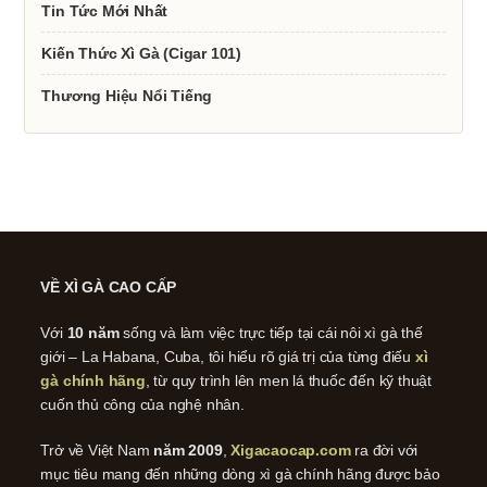
721
Tin Tức Mới Nhất
TRIỆU
USD
VÀO
Kiến Thức Xì Gà (Cigar 101)
NĂM
2023
Thương Hiệu Nổi Tiếng
VỀ XÌ GÀ CAO CẤP
Với
10 năm
sống và làm việc trực tiếp tại cái nôi xì gà thế
giới – La Habana, Cuba, tôi hiểu rõ giá trị của từng điếu
xì
gà chính hãng
, từ quy trình lên men lá thuốc đến kỹ thuật
cuốn thủ công của nghệ nhân.
Trở về Việt Nam
năm 2009
,
Xigacaocap.com
ra đời với
mục tiêu mang đến những dòng xì gà chính hãng được bảo