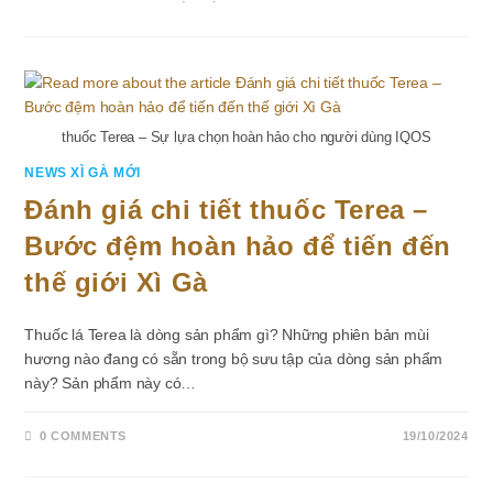
BẢNG
GIÁ
XÌ
GÀ
CUBA
HABANOS
S.A
CHÍNH
HÃNG
thuốc Terea – Sự lựa chọn hoàn hảo cho người dùng IQOS
MỚI
NHẤT
NEWS XÌ GÀ MỚI
Đánh giá chi tiết thuốc Terea –
Bước đệm hoàn hảo để tiến đến
thế giới Xì Gà
Thuốc lá Terea là dòng sản phẩm gì? Những phiên bản mùi
hương nào đang có sẵn trong bộ sưu tập của dòng sản phẩm
này? Sản phẩm này có…
0 COMMENTS
19/10/2024