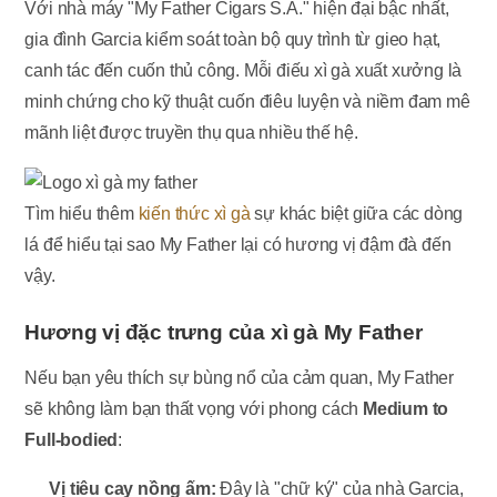
Với nhà máy "My Father Cigars S.
A.
" hiện đại bậc nhất,
gia đình Garcia kiểm soát toàn bộ quy trình từ gieo hạt,
canh tác đến cuốn thủ công.
Mỗi điếu xì gà xuất xưởng là
minh chứng cho kỹ thuật cuốn điêu luyện và niềm đam mê
mãnh liệt được truyền thụ qua nhiều thế hệ.
Tìm hiểu thêm
kiến thức xì gà
sự khác biệt giữa các dòng
lá để hiểu tại sao My Father lại có hương vị đậm đà đến
vậy.
Hương vị đặc trưng của xì gà My Father
Nếu bạn yêu thích sự bùng nổ của cảm quan, My Father
sẽ không làm bạn thất vọng với phong cách
Medium to
Full-bodied
:
Vị tiêu cay nồng ấm:
Đây là "chữ ký" của nhà Garcia,