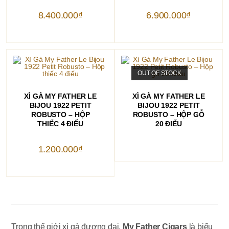
8.400.000
₫
6.900.000
₫
OUT OF STOCK
THÊM VÀO GIỎ HÀNG
ĐỌC TIẾP
XÌ GÀ MY FATHER LE
XÌ GÀ MY FATHER LE
BIJOU 1922 PETIT
BIJOU 1922 PETIT
ROBUSTO – HỘP
ROBUSTO – HỘP GỖ
THIẾC 4 ĐIẾU
20 ĐIẾU
1.200.000
₫
Trong thế giới xì gà đương đại,
My Father Cigars
là biểu