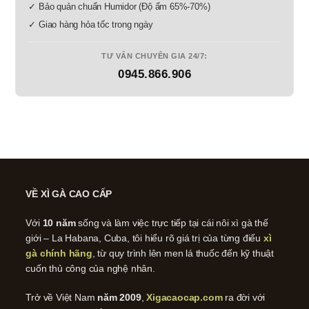
✓ Bảo quản chuẩn Humidor (Độ ẩm 65%-70%)
✓ Giao hàng hỏa tốc trong ngày
TƯ VẤN CHUYÊN GIA 24/7:
0945.866.906
VỀ XÌ GÀ CAO CẤP
Với
10 năm
sống và làm việc trực tiếp tại cái nôi xì gà thế
giới – La Habana, Cuba, tôi hiểu rõ giá trị của từng điếu
xì
gà chính hãng
, từ quy trình lên men lá thuốc đến kỹ thuật
cuốn thủ công của nghệ nhân.
Trở về Việt Nam
năm 2009
,
Xigacaocap.com
ra đời với