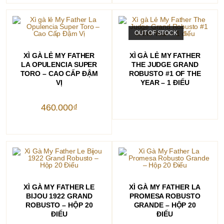
370.000₫.
OUT OF STOCK
THÊM VÀO GIỎ HÀNG
ĐỌC TIẾP
XÌ GÀ LẺ MY FATHER
XÌ GÀ LẺ MY FATHER
LA OPULENCIA SUPER
THE JUDGE GRAND
TORO – CAO CẤP ĐẬM
ROBUSTO #1 OF THE
VỊ
YEAR – 1 ĐIẾU
460.000
₫
THÊM VÀO GIỎ HÀNG
THÊM VÀO GIỎ HÀNG
XÌ GÀ MY FATHER LE
XÌ GÀ MY FATHER LA
BIJOU 1922 GRAND
PROMESA ROBUSTO
ROBUSTO – HỘP 20
GRANDE – HỘP 20
ĐIẾU
ĐIẾU