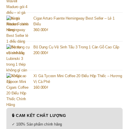
Cigar Arturo Fuente Hemingway Best Seller – Lẻ 1
Điếu
360.000
₫
Bộ Dụng Cụ Vệ Sinh Tẩu 3 Trong 1 Cán Gỗ Cao Cấp
200.000
₫
Xì Gà Tycoon Mini Coffee 20 Điếu Hộp Thiếc – Hương
Vị Cà Phê
160.000
₫
🔒 CAM KẾT CHẤT LƯỢNG
✓ 100% Sản phẩm chính hãng