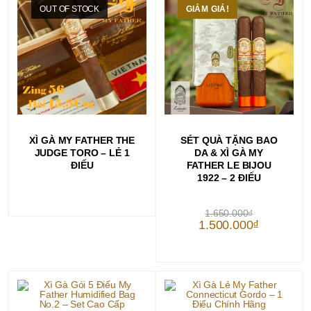
OUT OF STOCK
GIẢM GIÁ!
ĐỌC TIẾP
THÊM VÀO GIỎ HÀNG
XÌ GÀ MY FATHER THE
SÉT QUÀ TẶNG BAO
JUDGE TORO – LẺ 1
DA & XÌ GÀ MY
ĐIẾU
FATHER LE BIJOU
1922 – 2 ĐIẾU
Giá
1.650.000
₫
gốc
Giá
1.500.000
₫
là:
hiện
1.650.000₫.
tại
là:
1.500.000₫.