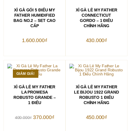
THÊM VÀO GIỎ HÀNG
THÊM VÀO GIỎ HÀNG
XÌ GÀ GÓI 5 ĐIẾU MY
XÌ GÀ LẺ MY FATHER
FATHER HUMIDIFIED
CONNECTICUT
BAG NO.2 – SET CAO
GORDO – 1 ĐIẾU
CẤP
CHÍNH HÃNG
1.600.000
₫
430.000
₫
GIẢM GIÁ!
THÊM VÀO GIỎ HÀNG
THÊM VÀO GIỎ HÀNG
XÌ GÀ LẺ MY FATHER
XÌ GÀ LẺ MY FATHER
LA PROMESA
LE BIJOU 1922 GRAND
ROBUSTO GRANDE –
ROBUSTO 1 ĐIẾU
1 ĐIẾU
CHÍNH HÃNG
Giá
Giá
370.000
₫
450.000
₫
400.000
₫
gốc
hiện
là:
tại
400.000₫.
là: