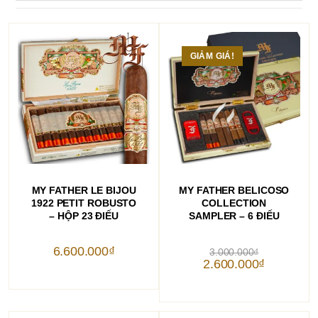
GIẢM GIÁ!
THÊM VÀO GIỎ HÀNG
THÊM VÀO GIỎ HÀNG
MY FATHER LE BIJOU
MY FATHER BELICOSO
1922 PETIT ROBUSTO
COLLECTION
– HỘP 23 ĐIẾU
SAMPLER – 6 ĐIẾU
Giá
6.600.000
₫
3.000.000
₫
gốc
Giá
2.600.000
₫
là:
hiện
3.000.000₫.
tại
là:
2.600.000₫.