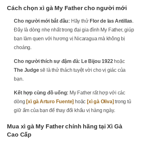
Cách chọn xì gà My Father cho người mới
Cho người mới bắt đầu:
Hãy thử
Flor de las Antillas
.
Đây là dòng nhẹ nhất trong đại gia đình My Father, giúp
bạn làm quen với hương vị Nicaragua mà không bị
choáng.
Cho người thích sự đậm đà:
Le Bijou 1922
hoặc
The Judge
sẽ là thử thách tuyệt vời cho vị giác của
bạn.
Kết hợp cùng đồ uống:
My Father rất hợp với các
dòng
[xì gà Arturo Fuente]
hoặc
[xì gà Oliva]
trong tủ
giữ ẩm của bạn để thay đổi khẩu vị hàng ngày.
Mua xì gà My Father chính hãng tại Xì Gà
Cao Cấp