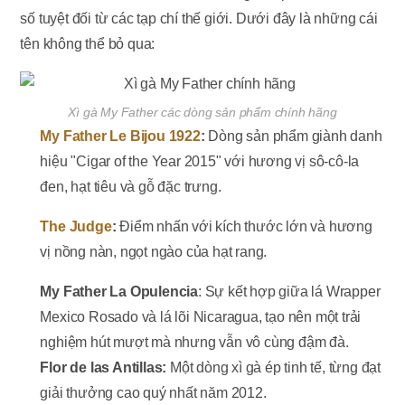
số tuyệt đối từ các tạp chí thế giới. Dưới đây là những cái
tên không thể bỏ qua:
Xì gà My Father các dòng sản phẩm chính hãng
My Father Le Bijou 1922
:
Dòng sản phẩm giành danh
hiệu "Cigar of the Year 2015" với hương vị sô-cô-la
đen, hạt tiêu và gỗ đặc trưng.
The Judge
:
Điểm nhấn với kích thước lớn và hương
vị nồng nàn, ngọt ngào của hạt rang.
My Father La Opulencia
: Sự kết hợp giữa lá Wrapper
Mexico Rosado và lá lõi Nicaragua, tạo nên một trải
nghiệm hút mượt mà nhưng vẫn vô cùng đậm đà.
Flor de las Antillas:
Một dòng xì gà ép tinh tế, từng đạt
giải thưởng cao quý nhất năm 2012.