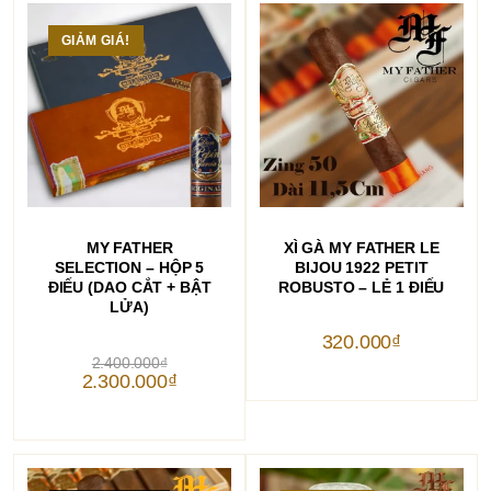
GIẢM GIÁ!
THÊM VÀO GIỎ HÀNG
THÊM VÀO GIỎ HÀNG
MY FATHER
XÌ GÀ MY FATHER LE
SELECTION – HỘP 5
BIJOU 1922 PETIT
ĐIẾU (DAO CẮT + BẬT
ROBUSTO – LẺ 1 ĐIẾU
LỬA)
320.000
₫
Giá
2.400.000
₫
gốc
Giá
2.300.000
₫
là:
hiện
2.400.000₫.
tại
là:
2.300.000₫.