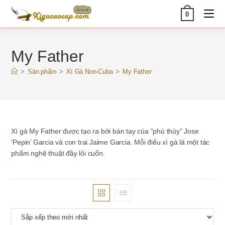
Skip
0
to
content
My Father
>
Sản phẩm
>
Xì Gà Non-Cuba
>
My Father
Xì gà My Father được tạo ra bởi bàn tay của “phù thủy” Jose
‘Pepin’ Garcia và con trai Jaime Garcia. Mỗi điếu xì gà là một tác
phẩm nghệ thuật đầy lôi cuốn.