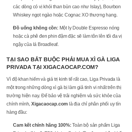
các dòng có vị khói than bùn cao như Islay), Bourbon
Whiskey ngọt ngào hoặc Cognac XO thượng hạng.
Đồ uống không cồn:
Một ly Double Espresso nóng
hoặc cà phê đen phin đậm đặc sẽ làm tôn lên tối đa vị
ngậy của lá Broadleaf.
TẠI SAO BẮT BUỘC PHẢI MUA XÌ GÀ LIGA
PRIVADA TẠI XIGACAOCAP.COM?
Vì độ khan hiếm và giá trị kinh tế rất cao, Liga Privada là
một trong những dòng xì gà bị làm giả tinh vi nhất trên thị
trường hiện nay. Để bảo vệ trải nghiệm và sức khỏe của
chính mình,
Xigacaocap.com
là địa chỉ phân phối uy tín
hàng đầu:
Cam kết chính hãng 100%:
Toàn bộ sản phẩm Liga