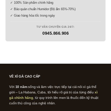
✓ 100% Sản phẩm chính hãng
✓ Bảo quản chuẩn Humidor (Độ ẩm 65%-70%)
✓ Giao hàng hỏa tốc trong ngày
TƯ VẤN CHUYÊN GIA 24/7:
0945.866.906
VỀ XÌ GÀ CAO CẤP
Với
10 năm
sống và làm việc trực tiếp tại cái nôi xì gà thế
giới – La Habana, Cuba, tôi hiểu rõ giá trị của từng điếu
xì
gà chính hãng
, từ quy trình lên men lá thuốc đến kỹ thuật
cuốn thủ công của nghệ nhân.