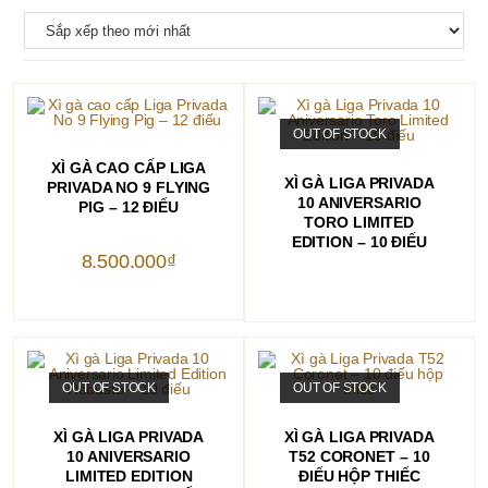
OUT OF STOCK
THÊM VÀO GIỎ HÀNG
XÌ GÀ CAO CẤP LIGA
ĐỌC TIẾP
XÌ GÀ LIGA PRIVADA
PRIVADA NO 9 FLYING
10 ANIVERSARIO
PIG – 12 ĐIẾU
TORO LIMITED
EDITION – 10 ĐIẾU
8.500.000
₫
OUT OF STOCK
OUT OF STOCK
ĐỌC TIẾP
ĐỌC TIẾP
XÌ GÀ LIGA PRIVADA
XÌ GÀ LIGA PRIVADA
10 ANIVERSARIO
T52 CORONET – 10
LIMITED EDITION
ĐIẾU HỘP THIẾC