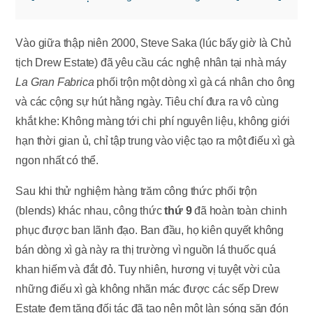
Vào giữa thập niên 2000, Steve Saka (lúc bấy giờ là Chủ
tịch Drew Estate) đã yêu cầu các nghệ nhân tại nhà máy
La Gran Fabrica
phối trộn một dòng xì gà cá nhân cho ông
và các cộng sự hút hằng ngày. Tiêu chí đưa ra vô cùng
khắt khe: Không màng tới chi phí nguyên liệu, không giới
hạn thời gian ủ, chỉ tập trung vào việc tạo ra một điếu xì gà
ngon nhất có thể.
Sau khi thử nghiệm hàng trăm công thức phối trộn
(blends) khác nhau, công thức
thứ 9
đã hoàn toàn chinh
phục được ban lãnh đạo. Ban đầu, họ kiên quyết không
bán dòng xì gà này ra thị trường vì nguồn lá thuốc quá
khan hiếm và đắt đỏ. Tuy nhiên, hương vị tuyệt vời của
những điếu xì gà không nhãn mác được các sếp Drew
Estate đem tặng đối tác đã tạo nên một làn sóng săn đón