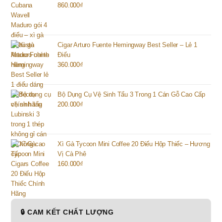
860.000
₫
Cigar Arturo Fuente Hemingway Best Seller – Lẻ 1
Điếu
360.000
₫
Bộ Dụng Cụ Vệ Sinh Tẩu 3 Trong 1 Cán Gỗ Cao Cấp
200.000
₫
Xì Gà Tycoon Mini Coffee 20 Điếu Hộp Thiếc – Hương
Vị Cà Phê
160.000
₫
🔒 CAM KẾT CHẤT LƯỢNG