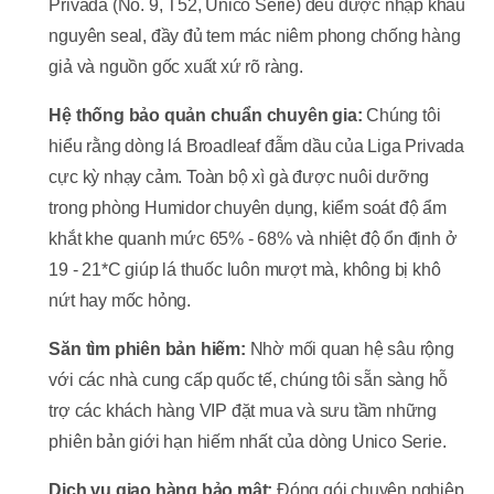
Privada (No. 9, T52, Unico Serie) đều được nhập khẩu
nguyên seal, đầy đủ tem mác niêm phong chống hàng
giả và nguồn gốc xuất xứ rõ ràng.
Hệ thống bảo quản chuẩn chuyên gia:
Chúng tôi
hiểu rằng dòng lá Broadleaf đẫm dầu của Liga Privada
cực kỳ nhạy cảm. Toàn bộ xì gà được nuôi dưỡng
trong phòng Humidor chuyên dụng, kiểm soát độ ẩm
khắt khe quanh mức
65% - 68%
và nhiệt độ ổn định ở
19 - 21*C
giúp lá thuốc luôn mượt mà, không bị khô
nứt hay mốc hỏng.
Săn tìm phiên bản hiếm:
Nhờ mối quan hệ sâu rộng
với các nhà cung cấp quốc tế, chúng tôi sẵn sàng hỗ
trợ các khách hàng VIP đặt mua và sưu tầm những
phiên bản giới hạn hiếm nhất của dòng Unico Serie.
Dịch vụ giao hàng bảo mật:
Đóng gói chuyên nghiệp,