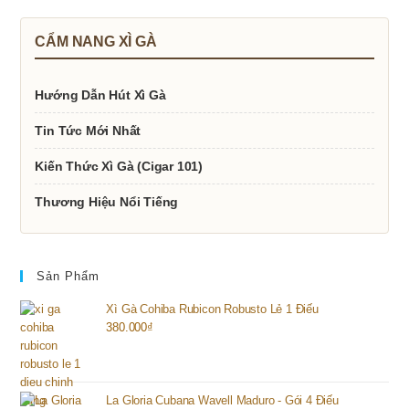
CẨM NANG XÌ GÀ
Hướng Dẫn Hút Xì Gà
Tin Tức Mới Nhất
Kiến Thức Xì Gà (Cigar 101)
Thương Hiệu Nổi Tiếng
Sản Phẩm
Xì Gà Cohiba Rubicon Robusto Lẻ 1 Điếu
380.000
₫
La Gloria Cubana Wavell Maduro - Gói 4 Điếu