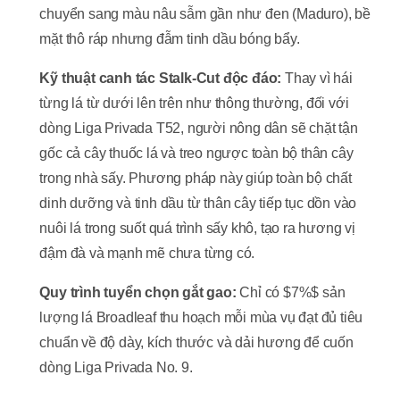
chuyển sang màu nâu sẫm gần như đen (Maduro), bề
mặt thô ráp nhưng đẫm tinh dầu bóng bẩy.
Kỹ thuật canh tác Stalk-Cut độc đáo:
Thay vì hái
từng lá từ dưới lên trên như thông thường, đối với
dòng Liga Privada T52, người nông dân sẽ chặt tận
gốc cả cây thuốc lá và treo ngược toàn bộ thân cây
trong nhà sấy. Phương pháp này giúp toàn bộ chất
dinh dưỡng và tinh dầu từ thân cây tiếp tục dồn vào
nuôi lá trong suốt quá trình sấy khô, tạo ra hương vị
đậm đà và mạnh mẽ chưa từng có.
Quy trình tuyển chọn gắt gao:
Chỉ có
$7%$
sản
lượng lá Broadleaf thu hoạch mỗi mùa vụ đạt đủ tiêu
chuẩn về độ dày, kích thước và dải hương để cuốn
dòng Liga Privada No. 9.