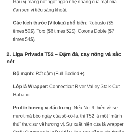
Hậu vị mang nốt ngọt ngào nhẹ nhàng của mật mía
đan xen vị tiêu sảng khoái.
Các kích thước (Vitolas) phổ biến:
Robusto (
$5
times 50$
), Toro (
$6 times 52$
), Corona Doble (
$7
times 54$
).
2. Liga Privada T52 – Đậm đà, cay nồng và sắc
nét
Độ mạnh:
Rất đậm (Full-Bodied +).
Lớp lá Wrapper:
Connecticut River Valley Stalk-Cut
Habano.
Profile hương vị đặc trưng:
Nếu No. 9 thiên về sự
mượt mà béo ngậy của sô-cô-la, thì T52 là một "mãnh
thú" thực sự về hương vị. Sự xuất hiện của lá wrapper