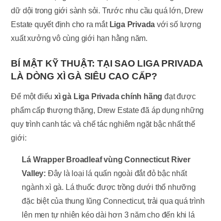
dữ dội trong giới sành sỏi. Trước nhu cầu quá lớn, Drew
Estate quyết định cho ra mắt
Liga Privada
với số lượng
xuất xưởng vô cùng giới hạn hằng năm.
BÍ MẬT KỸ THUẬT: TẠI SAO LIGA PRIVADA
LÀ DÒNG XÌ GÀ SIÊU CAO CẤP?
Để một điếu
xì gà Liga Privada chính hãng
đạt được
phẩm cấp thượng thặng, Drew Estate đã áp dụng những
quy trình canh tác và chế tác nghiêm ngặt bậc nhất thế
giới:
Lá Wrapper Broadleaf vùng Connecticut River
Valley:
Đây là loại lá quấn ngoài đắt đỏ bậc nhất
ngành xì gà. Lá thuốc được trồng dưới thổ nhưỡng
đặc biệt của thung lũng Connecticut, trải qua quá trình
lên men tự nhiên kéo dài hơn 3 năm cho đến khi lá