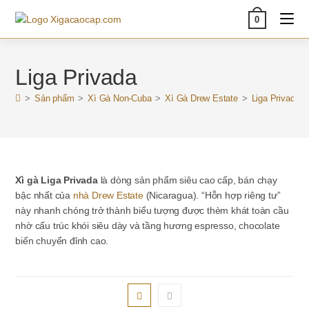
Skip
0
to
content
Liga Privada
>
Sản phẩm
>
Xì Gà Non-Cuba
>
Xì Gà Drew Estate
>
Liga Privada
Xì gà Liga Privada
là dòng sản phẩm siêu cao cấp, bán chạy
bậc nhất của
nhà Drew Estate
(Nicaragua). “Hỗn hợp riêng tư”
này nhanh chóng trở thành biểu tượng được thèm khát toàn cầu
nhờ cấu trúc khói siêu dày và tầng hương espresso, chocolate
biến chuyển đỉnh cao.