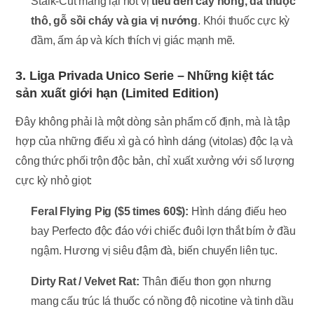
Stalk-Cut mang lại nốt vị
tiêu đen cay nồng, da thuộc
thô, gỗ sồi cháy và gia vị nướng
. Khói thuốc cực kỳ
đầm, ấm áp và kích thích vị giác mạnh mẽ.
3. Liga Privada Unico Serie – Những kiệt tác
sản xuất giới hạn (Limited Edition)
Đây không phải là một dòng sản phẩm cố định, mà là tập
hợp của những điếu xì gà có hình dáng (vitolas) độc lạ và
công thức phối trộn độc bản, chỉ xuất xưởng với số lượng
cực kỳ nhỏ giọt:
Feral Flying Pig (
$5 times 60$
):
Hình dáng điếu heo
bay Perfecto độc đáo với chiếc đuôi lợn thắt bím ở đầu
ngậm. Hương vị siêu đậm đà, biến chuyển liên tục.
Dirty Rat / Velvet Rat:
Thân điếu thon gọn nhưng
mang cấu trúc lá thuốc có nồng độ nicotine và tinh dầu