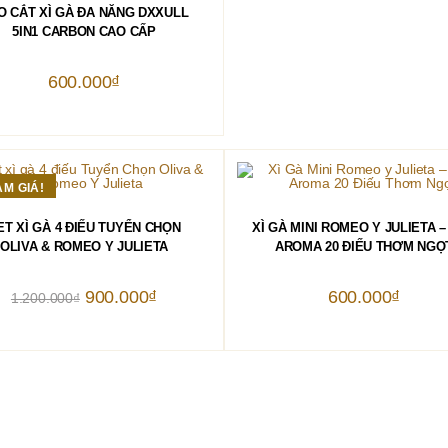
THÊM VÀO GIỎ HÀNG
O CẮT XÌ GÀ ĐA NĂNG DXXULL
5IN1 CARBON CAO CẤP
600.000
₫
ẢM GIÁ!
THÊM VÀO GIỎ HÀNG
THÊM VÀO GIỎ HÀNG
ET XÌ GÀ 4 ĐIẾU TUYỂN CHỌN
XÌ GÀ MINI ROMEO Y JULIETA –
OLIVA & ROMEO Y JULIETA
AROMA 20 ĐIẾU THƠM NGỌ
Giá
Giá
900.000
₫
600.000
₫
1.200.000
₫
gốc
hiện
là:
tại
1.200.000₫.
là:
900.000₫.