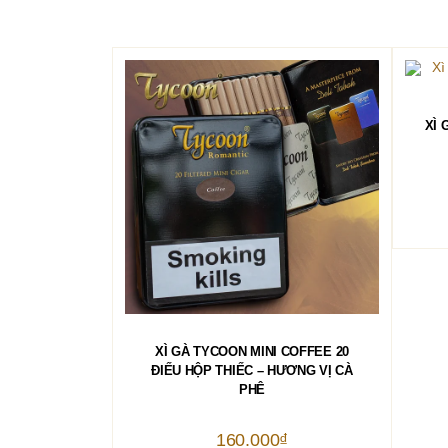
XÌ 
THÊM VÀO GIỎ HÀNG
XÌ GÀ TYCOON MINI COFFEE 20
ĐIẾU HỘP THIẾC – HƯƠNG VỊ CÀ
PHÊ
160.000
₫