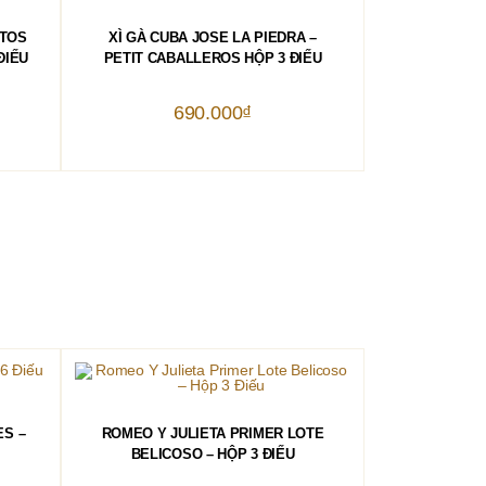
THÊM VÀO GIỎ HÀNG
ITOS
XÌ GÀ CUBA JOSE LA PIEDRA –
ĐIẾU
PETIT CABALLEROS HỘP 3 ĐIẾU
690.000
₫
THÊM VÀO GIỎ HÀNG
ES –
ROMEO Y JULIETA PRIMER LOTE
BELICOSO – HỘP 3 ĐIẾU