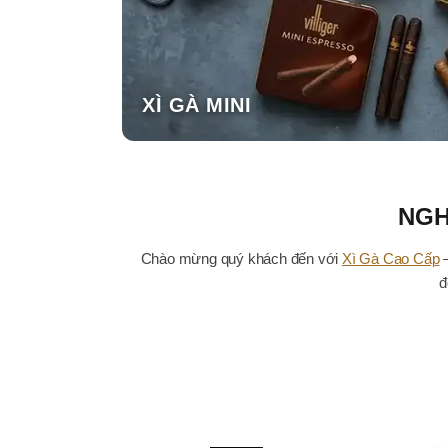
XÌ GÀ MINI
NGH
Chào mừng quý khách đến với
Xì Gà Cao Cấp
–
đ