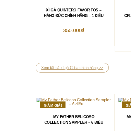
THÊM VÀO GIỎ HÀNG
XÌ GÀ QUINTERO FAVORITOS –
HÀNG ĐỨC CHÍNH HÃNG – 1 ĐIẾU
CRI
350.000
₫
Xem tất cả xì gà Cuba chính hãng >>
GIẢM GIÁ!
GI
THÊM VÀO GIỎ HÀNG
MY FATHER BELICOSO
MY
COLLECTION SAMPLER – 6 ĐIẾU