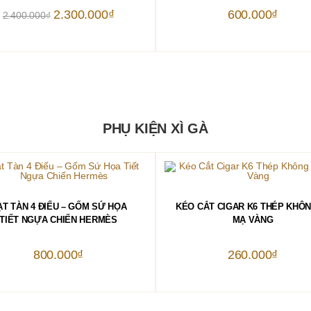
Giá
Giá
2.300.000
₫
600.000
₫
2.400.000
₫
gốc
hiện
là:
tại
2.400.000₫.
là:
2.300.000₫.
PHỤ KIỆN XÌ GÀ
THÊM VÀO GIỎ HÀNG
THÊM VÀO GIỎ HÀNG
ẠT TÀN 4 ĐIẾU – GỐM SỨ HỌA
KÉO CẮT CIGAR K6 THÉP KHÔN
TIẾT NGỰA CHIẾN HERMÈS
MẠ VÀNG
800.000
₫
260.000
₫