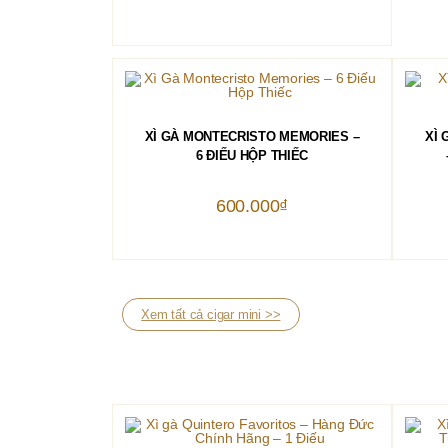
THÊM VÀO GIỎ HÀNG
XÌ GÀ MONTECRISTO MEMORIES –
XÌ 
6 ĐIẾU HỘP THIẾC
600.000
₫
Xem tất cả cigar mini >>