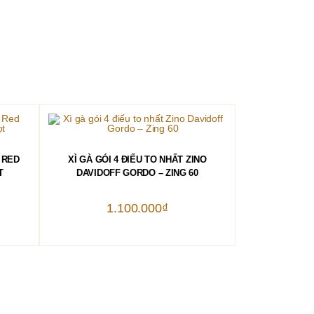
THÊM VÀO GIỎ HÀNG
 RED
XÌ GÀ GÓI 4 ĐIẾU TO NHẤT ZINO
T
DAVIDOFF GORDO – ZING 60
1.100.000
₫