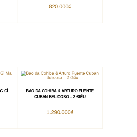
820.000
₫
THÊM VÀO GIỎ HÀNG
G GỈ
BAO DA COHIBA & ARTURO FUENTE
CUBAN BELICOSO – 2 ĐIẾU
1.290.000
₫