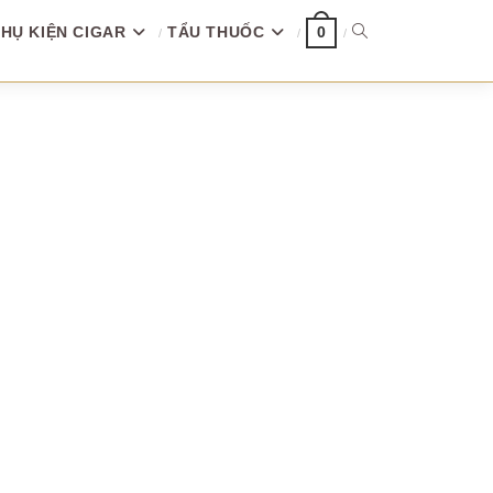
HỤ KIỆN CIGAR
TẨU THUỐC
TOGGLE
0
WEBSITE
SEARCH