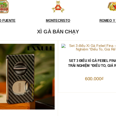
O FUENTE
MONTECRISTO
ROMEO Y 
XÌ GÀ BÁN CHẠY
THÊM VÀO GIỎ HÀNG
SET 3 ĐIẾU XÌ GÀ FEBEL FIN
TRẢI NGHIỆM “ĐIẾU TO, GIÁ 
600.000
₫