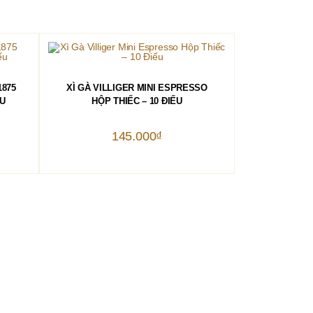
THÊM VÀO GIỎ HÀNG
1875
XÌ GÀ VILLIGER MINI ESPRESSO
U
HỘP THIẾC – 10 ĐIẾU
145.000
₫