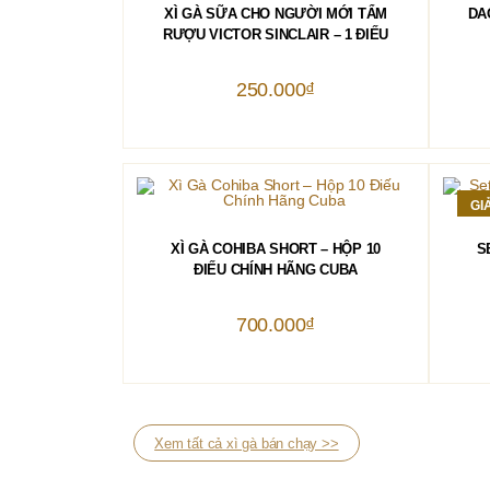
THÊM VÀO GIỎ HÀNG
XÌ GÀ SỮA CHO NGƯỜI MỚI TẨM
DA
RƯỢU VICTOR SINCLAIR – 1 ĐIẾU
250.000
₫
GI
THÊM VÀO GIỎ HÀNG
XÌ GÀ COHIBA SHORT – HỘP 10
S
ĐIẾU CHÍNH HÃNG CUBA
700.000
₫
Xem tất cả xì gà bán chạy >>