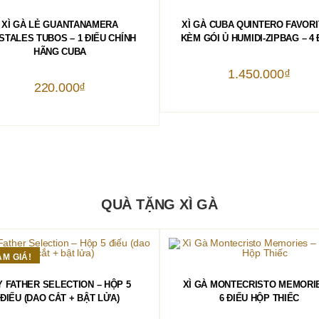
THÊM VÀO GIỎ HÀNG
THÊM VÀO GIỎ HÀNG
XÌ GÀ LẺ GUANTANAMERA
XÌ GÀ CUBA QUINTERO FAVOR
STALES TUBOS – 1 ĐIẾU CHÍNH
KÈM GÓI Ủ HUMIDI-ZIPBAG – 4 
HÃNG CUBA
1.450.000
₫
220.000
₫
QUÀ TẶNG XÌ GÀ
ẢM GIÁ!
THÊM VÀO GIỎ HÀNG
THÊM VÀO GIỎ HÀNG
 FATHER SELECTION – HỘP 5
XÌ GÀ MONTECRISTO MEMORI
ĐIẾU (DAO CẮT + BẬT LỬA)
6 ĐIẾU HỘP THIẾC