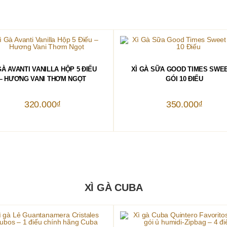
THÊM VÀO GIỎ HÀNG
THÊM VÀO GIỎ HÀNG
GÀ AVANTI VANILLA HỘP 5 ĐIẾU
XÌ GÀ SỮA GOOD TIMES SWEE
– HƯƠNG VANI THƠM NGỌT
GÓI 10 ĐIẾU
320.000
₫
350.000
₫
XÌ GÀ CUBA