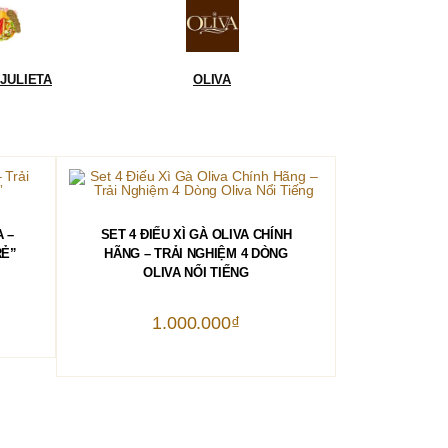
JULIETA
OLIVA
THÊM VÀO GIỎ HÀNG
A –
SET 4 ĐIẾU XÌ GÀ OLIVA CHÍNH
RẺ”
HÃNG – TRẢI NGHIỆM 4 DÒNG
OLIVA NỔI TIẾNG
1.000.000
₫