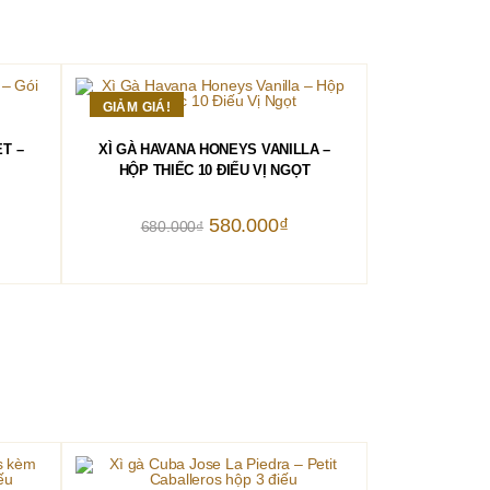
GIẢM GIÁ!
THÊM VÀO GIỎ HÀNG
T –
XÌ GÀ HAVANA HONEYS VANILLA –
HỘP THIẾC 10 ĐIẾU VỊ NGỌT
Giá
Giá
580.000
₫
680.000
₫
gốc
hiện
là:
tại
680.000₫.
là:
580.000₫.