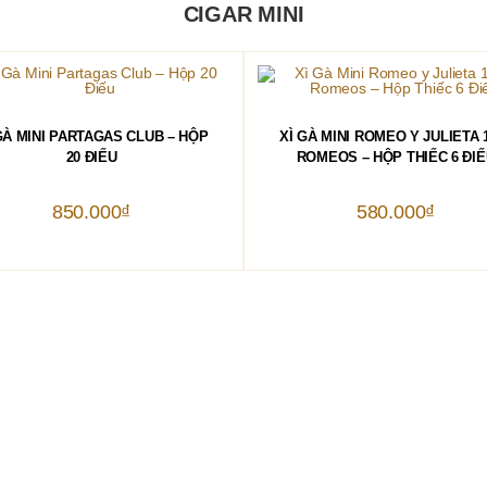
CIGAR MINI
THÊM VÀO GIỎ HÀNG
THÊM VÀO GIỎ HÀNG
GÀ MINI PARTAGAS CLUB – HỘP
XÌ GÀ MINI ROMEO Y JULIETA 
20 ĐIẾU
ROMEOS – HỘP THIẾC 6 ĐIẾ
850.000
₫
580.000
₫