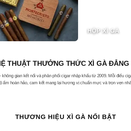
HỘP XÌ GÀ
Ệ THUẬT THƯỞNG THỨC XÌ GÀ ĐẲNG
 không gian kết nối và phân phối cigar nhập khẩu từ 2009. Mỗi điếu cig
ộ ẩm hoàn hảo, cam kết mang lại hương vị chuẩn mực và trọn vẹn nhấ
THƯƠNG HIỆU XÌ GÀ NỔI BẬT