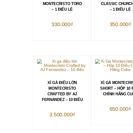
MONTECRISTO TORO
CLASSIC CHURCH
– 1 ĐIẾU LẺ
– 1 ĐIẾU LẺ
330.000
₫
350.000
₫
THÊM VÀO GIỎ HÀNG
THÊM VÀO GIỎ 
XÌ GÀ ĐIẾU LỚN
XÌ GÀ MONTECRI
MONTECRISTO
SHORT – HỘP 10 
CRAFTED BY AJ
CHÍNH HÃNG CU
FERNANDEZ – 10 ĐIẾU
650.000
₫
3.500.000
₫