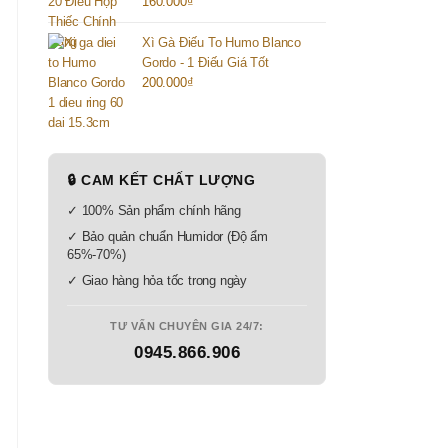
160.000
₫
Xì Gà Điếu To Humo Blanco
Gordo - 1 Điếu Giá Tốt
200.000
₫
.
0₫.
🔒 CAM KẾT CHẤT LƯỢNG
✓ 100% Sản phẩm chính hãng
✓ Bảo quản chuẩn Humidor (Độ ẩm
65%-70%)
✓ Giao hàng hỏa tốc trong ngày
TƯ VẤN CHUYÊN GIA 24/7:
0945.866.906
.