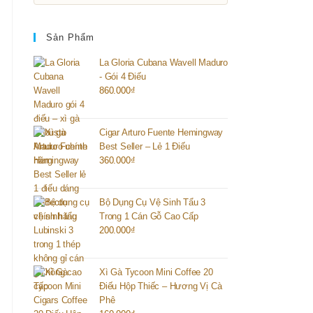
Sản Phẩm
La Gloria Cubana Wavell Maduro
- Gói 4 Điếu
860.000
₫
Cigar Arturo Fuente Hemingway
Best Seller – Lẻ 1 Điếu
360.000
₫
Bộ Dụng Cụ Vệ Sinh Tẩu 3
Trong 1 Cán Gỗ Cao Cấp
200.000
₫
Xì Gà Tycoon Mini Coffee 20
Điếu Hộp Thiếc – Hương Vị Cà
Phê