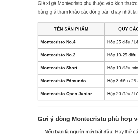
Giá xì gà Montecristo phụ thuộc vào kích thước
bảng giá tham khảo các dòng bán chạy nhất tại
TÊN SẢN PHẨM
QUY CÁ
Montecristo No.4
Hộp 25 điếu / L
Montecristo No.2
Hộp 10-25 điếu 
Montecristo Short
Hộp 10 điếu min
Montecristo Edmundo
Hộp 3 điếu / 25 
Montecristo Open Junior
Hộp 20 điếu / L
Gợi ý dòng Montecristo phù hợp v
Nếu bạn là người mới bắt đầu:
Hãy thử c