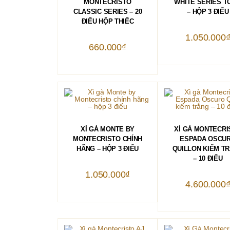
MONTECRISTO
WHITE SERIES T
CLASSIC SERIES – 20
– HỘP 3 ĐIẾU
ĐIẾU HỘP THIẾC
1.050.000
660.000
₫
THÊM VÀO GIỎ HÀNG
THÊM VÀO GIỎ 
XÌ GÀ MONTE BY
XÌ GÀ MONTECRI
MONTECRISTO CHÍNH
ESPADA OSCU
HÃNG – HỘP 3 ĐIẾU
QUILLON KIẾM T
– 10 ĐIẾU
1.050.000
₫
4.600.000