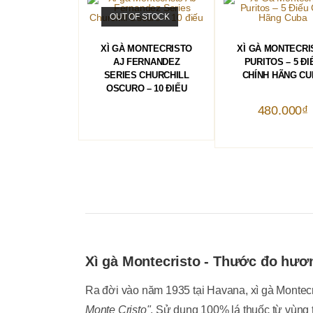
OUT OF STOCK
ĐỌC TIẾP
THÊM VÀO GIỎ 
XÌ GÀ MONTECRISTO
XÌ GÀ MONTECRI
AJ FERNANDEZ
PURITOS – 5 ĐI
SERIES CHURCHILL
CHÍNH HÃNG CU
OSCURO – 10 ĐIẾU
480.000
₫
Xì gà Montecristo - Thước đo hươn
Ra đời vào năm 1935 tại Havana, xì gà Montecr
Monte Cristo"
. Sử dụng 100% lá thuốc từ vùng 