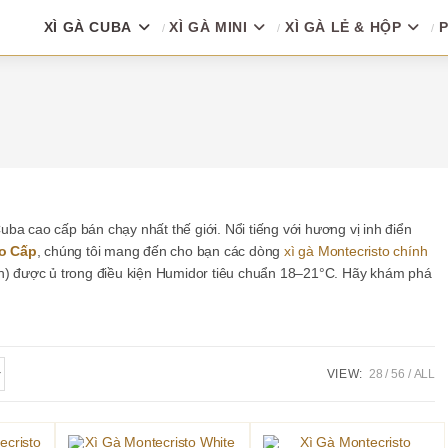
XÌ GÀ CUBA
XÌ GÀ MINI
XÌ GÀ LẺ & HỘP
P
ba cao cấp bán chạy nhất thế giới. Nổi tiếng với hương vị inh điển
o Cấp
, chúng tôi mang đến cho bạn các dòng
xì gà Montecristo chính
 được ủ trong điều kiện Humidor tiêu chuẩn 18–21°C. Hãy khám phá
VIEW:
28
56
ALL