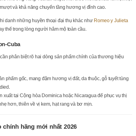
ày mượt và khả năng chuyển tầng hương vị đỉnh cao.
ghi danh những huyền thoại đại thụ khác như
Romeo y Julieta
hay thế trong lòng người hâm mộ toàn cầu.
Non-Cuba
cần phân biệt rõ hai dòng sản phẩm chính của thương hiệu
n phẩm gốc, mang đậm hương vị đất, da thuộc, gỗ tuyết tùng
died.
 xuất tại Cộng hòa Dominica hoặc Nicaragua để phục vụ thị
ẹ hơn, thiên về vị kem, hạt rang và bơ mịn.
o chính hãng mới nhất 2026