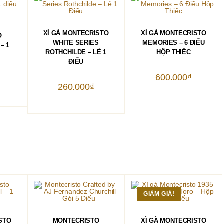
HÀNG
Ẻ
THÊM VÀO GIỎ HÀNG
THÊM VÀO GIỎ HÀNG
XÌ GÀ MONTECRISTO
XÌ GÀ MONTECRISTO
O
WHITE SERIES
MEMORIES – 6 ĐIẾU
– 1
ROTHCHILDE – LẺ 1
HỘP THIẾC
ĐIẾU
600.000
₫
260.000
₫
GIẢM GIÁ!
HÀNG
THÊM VÀO GIỎ HÀNG
THÊM VÀO GIỎ HÀNG
STO
MONTECRISTO
XÌ GÀ MONTECRISTO