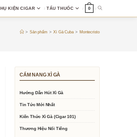
HỤ KIỆN CIGAR
TẨU THUỐC
TOGGLE
0
WEBSITE
>
Sản phẩm
>
Xì Gà Cuba
>
Montecristo
SEARCH
CẨM NANG XÌ GÀ
Hướng Dẫn Hút Xì Gà
Tin Tức Mới Nhất
Kiến Thức Xì Gà (Cigar 101)
Thương Hiệu Nổi Tiếng