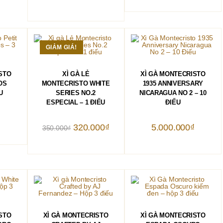
hiện
là:
2.800.000₫.
tại
2.900.00
là:
2.700.000₫.
GIẢM GIÁ!
HÀNG
THÊM VÀO GIỎ HÀNG
THÊM VÀO GIỎ HÀNG
STO
XÌ GÀ LẺ
XÌ GÀ MONTECRISTO
OS
MONTECRISTO WHITE
1935 ANNIVERSARY
U
SERIES NO.2
NICARAGUA NO 2 – 10
ESPECIAL – 1 ĐIẾU
ĐIẾU
₫
Giá
Giá
320.000
₫
5.000.000
₫
350.000
₫
gốc
hiện
là:
tại
350.000₫.
là:
320.000₫.
HÀNG
THÊM VÀO GIỎ HÀNG
THÊM VÀO GIỎ HÀNG
STO
XÌ GÀ MONTECRISTO
XÌ GÀ MONTECRISTO