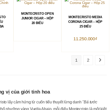
ĐỌC TIẾP
MONTECRISTO OPEN
HÀNG
THÊM VÀO GIỎ HÀNG
STO
MONTECRISTO MEDIA
JUNIOR CIGAR – HỘP
ẾU
CORONA CIGAR – HỘP
20 ĐIẾU
BA
25 ĐIẾU
11.250.000
₫
1
2
g vị của giới tinh hoa
isto lấy cảm hứng từ cuốn tiểu thuyết lừng danh
"Bá tước
thổ nhưỡng vàng Vuelta Abajo, mỗi điếu Montecristo là một kiệt