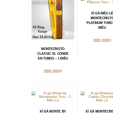
THÊM VÀO GIỎ 
XÌ GÀ ĐIẾU L
MONTECRIST
PLATINUM TORO 
ĐIẾU
330.000
₫
THÊM VÀO GIỎ HÀNG
MONTECRISTO
CLASSIC EL CONDE
EN TUBOS – 1 ĐIẾU
380.000
₫
THÊM VÀO GIỎ HÀNG
THÊM VÀO GIỎ 
XÌ GÀ MONTE BY
XÌ GÀ MONTECRI