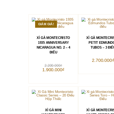
GIẢM GIÁ!
THÊM VÀO GIỎ HÀNG
THÊM VÀO GIỎ 
XÌ GÀ MONTECRISTO
XÌ GÀ MONTECRI
1935 ANNIVERSARY
PETIT EDMUND
NICARAGUA NO. 2 – 4
TUBOS – 3 ĐIẾ
ĐIẾU
2.700.000
Giá
2.200.000
₫
gốc
Giá
1.900.000
₫
là:
hiện
2.200.000₫.
tại
là:
1.900.000₫.
THÊM VÀO GIỎ HÀNG
THÊM VÀO GIỎ 
XÌ GÀ MINI
XÌ GÀ MONTECRI