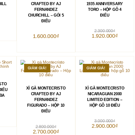
ILL
CRAFTED BY AJ
1935 ANNIVERSARY
FERNANDEZ
TORO – HỘP GỖ 4
CHURCHILL – GÓI 5
ĐIẾU
ĐIẾU
Giá
2.300.000
₫
gốc
Giá
1.920.000
₫
1.600.000
₫
là:
hiện
2.300.000₫
tại
là:
1.920.00
GIẢM GIÁ!
GIẢM GIÁ!
HÀNG
STO
THÊM VÀO GIỎ HÀNG
THÊM VÀO GIỎ HÀNG
XÌ GÀ MONTECRISTO
XÌ GÀ MONTECRISTO
ĐIẾU
CRAFTED BY AJ
NICARAGUAN 2000
BA
FERNANDEZ
LIMITED EDITION –
FIGURADO – HỘP 10
HỘP GỖ 10 ĐIẾU
ĐIẾU
Giá
3.000.000
₫
gốc
Giá
Giá
2.900.000
₫
2.800.000
₫
là:
hiện
gốc
Giá
2.700.000
₫
3.000.000₫
tại
là: