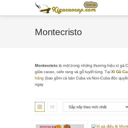
Skip
to
content
Montecristo
Montecristo
là một trong những thương hiệu xì gà Cu
giữa cacao, cafe rang và gỗ tuyết tùng. Tại
Xì Gà Ca
hãng
(bao gồm cả bản Cuba và Non-Cuba độc quyền)
ngay