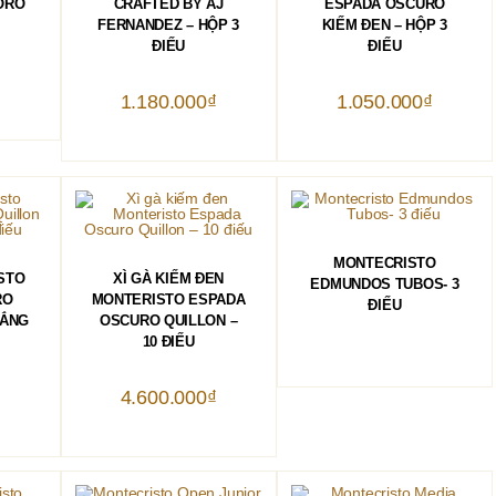
ORO
CRAFTED BY AJ
ESPADA OSCURO
FERNANDEZ – HỘP 3
KIẾM ĐEN – HỘP 3
ĐIẾU
ĐIẾU
₫
1.180.000
₫
1.050.000
₫
ĐỌC TIẾP
MONTECRISTO
HÀNG
THÊM VÀO GIỎ HÀNG
STO
XÌ GÀ KIẾM ĐEN
EDMUNDOS TUBOS- 3
RO
MONTERISTO ESPADA
ĐIẾU
RẮNG
OSCURO QUILLON –
10 ĐIẾU
₫
4.600.000
₫