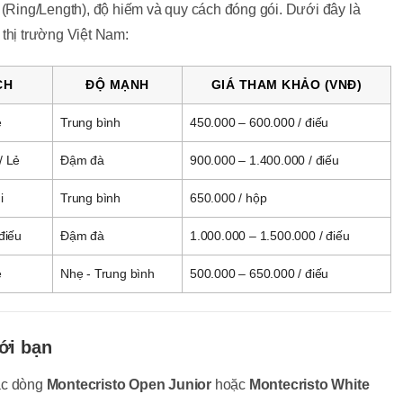
 (Ring/Length), độ hiếm và quy cách đóng gói. Dưới đây là
 thị trường Việt Nam:
CH
ĐỘ MẠNH
GIÁ THAM KHẢO (VNĐ)
ẻ
Trung bình
450.000 – 600.000 / điếu
/ Lẻ
Đậm đà
900.000 – 1.400.000 / điếu
i
Trung bình
650.000 / hộp
điếu
Đậm đà
1.000.000 – 1.500.000 / điếu
ẻ
Nhẹ - Trung bình
500.000 – 650.000 / điếu
ới bạn
ác dòng
Montecristo Open Junior
hoặc
Montecristo White