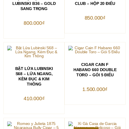
LUBINSKI B36 – GOLD
CLUB – HỘP 20 ĐIẾU
SANG TRỌNG
850.000
₫
800.000
₫
THÊM VÀO GIỎ HÀNG
CIGAR CAIN F
THÊM VÀO GIỎ HÀNG
BẬT LỬA LUBINSKI
HABANO 660 DOUBLE
S68 – LỬA NGANG,
TORO – GÓI 5 ĐIẾU
KÈM ĐỤC & KIM
THÔNG
1.500.000
₫
410.000
₫