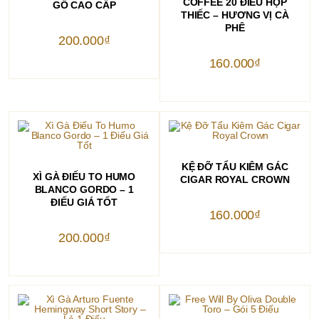
COFFEE 20 ĐIẾU HỘP
GỖ CAO CẤP
THIẾC – HƯƠNG VỊ CÀ
PHÊ
200.000
₫
160.000
₫
THÊM VÀO GIỎ HÀNG
KỆ ĐỠ TẨU KIÊM GÁC
THÊM VÀO GIỎ HÀNG
XÌ GÀ ĐIẾU TO HUMO
CIGAR ROYAL CROWN
BLANCO GORDO – 1
ĐIẾU GIÁ TỐT
160.000
₫
200.000
₫