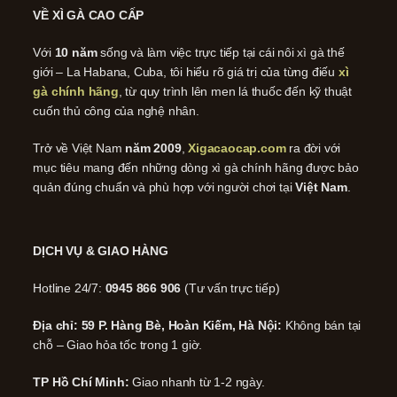
VỀ XÌ GÀ CAO CẤP
Với
10 năm
sống và làm việc trực tiếp tại cái nôi xì gà thế
giới – La Habana, Cuba, tôi hiểu rõ giá trị của từng điếu
xì
gà chính hãng
, từ quy trình lên men lá thuốc đến kỹ thuật
cuốn thủ công của nghệ nhân.
Trở về Việt Nam
năm 2009
,
Xigacaocap.com
ra đời với
mục tiêu mang đến những dòng xì gà chính hãng được bảo
quản đúng chuẩn và phù hợp với người chơi tại
Việt Nam
.
DỊCH VỤ & GIAO HÀNG
Hotline 24/7:
0945 866 906
(Tư vấn trực tiếp)
Địa chỉ: 59 P. Hàng Bè, Hoàn Kiếm, Hà Nội:
Không bán tại
chỗ – Giao hỏa tốc trong 1 giờ.
TP Hồ Chí Minh:
Giao nhanh từ 1-2 ngày.