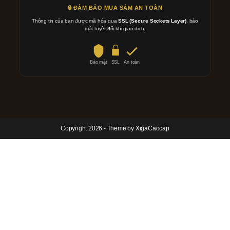
🔒 ĐẢM BẢO MUA SẮM AN TOÀN
Thông tin của bạn được mã hóa qua
SSL (Secure Sockets Layer)
, bảo
mật tuyệt đối khi giao dịch.
Bảo mật
SSL
An toàn
Copyright 2026 - Theme by XigaCaocap