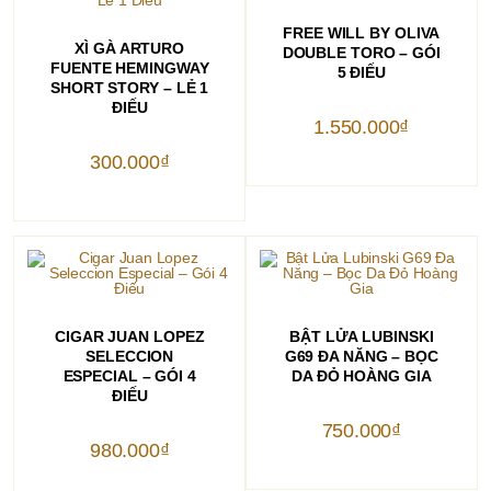
THÊM VÀO GIỎ HÀNG
FREE WILL BY OLIVA
THÊM VÀO GIỎ HÀNG
XÌ GÀ ARTURO
DOUBLE TORO – GÓI
FUENTE HEMINGWAY
5 ĐIẾU
SHORT STORY – LẺ 1
ĐIẾU
1.550.000
₫
300.000
₫
THÊM VÀO GIỎ HÀNG
THÊM VÀO GIỎ HÀNG
CIGAR JUAN LOPEZ
BẬT LỬA LUBINSKI
SELECCION
G69 ĐA NĂNG – BỌC
ESPECIAL – GÓI 4
DA ĐỎ HOÀNG GIA
ĐIẾU
750.000
₫
980.000
₫