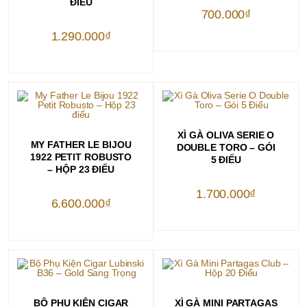
ĐIẾU
700.000
₫
1.290.000
₫
THÊM VÀO GIỎ HÀNG
XÌ GÀ OLIVA SERIE O
THÊM VÀO GIỎ HÀNG
MY FATHER LE BIJOU
DOUBLE TORO – GÓI
1922 PETIT ROBUSTO
5 ĐIẾU
– HỘP 23 ĐIẾU
1.700.000
₫
6.600.000
₫
THÊM VÀO GIỎ HÀNG
THÊM VÀO GIỎ HÀNG
BỘ PHỤ KIỆN CIGAR
XÌ GÀ MINI PARTAGAS