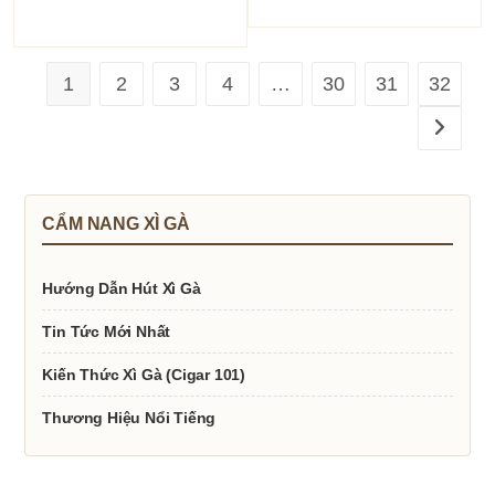
1
2
3
4
…
30
31
32
CẨM NANG XÌ GÀ
Hướng Dẫn Hút Xì Gà
Tin Tức Mới Nhất
Kiến Thức Xì Gà (Cigar 101)
Thương Hiệu Nổi Tiếng