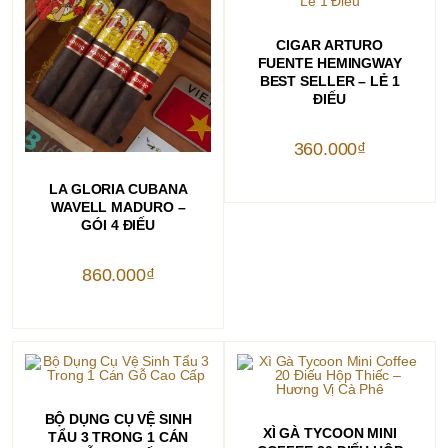
THÊM VÀO GIỎ HÀNG
CIGAR ARTURO
FUENTE HEMINGWAY
BEST SELLER – LẺ 1
ĐIẾU
360.000
₫
THÊM VÀO GIỎ HÀNG
LA GLORIA CUBANA
WAVELL MADURO –
GÓI 4 ĐIẾU
860.000
₫
THÊM VÀO GIỎ HÀNG
BỘ DỤNG CỤ VỆ SINH
THÊM VÀO GIỎ HÀNG
XÌ GÀ TYCOON MINI
TẨU 3 TRONG 1 CÁN