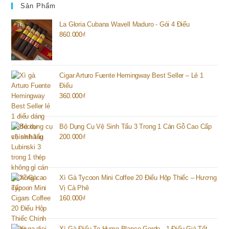
Sản Phẩm
La Gloria Cubana Wavell Maduro - Gói 4 Điếu
860.000
₫
Cigar Arturo Fuente Hemingway Best Seller – Lẻ 1
Điếu
360.000
₫
Bộ Dụng Cụ Vệ Sinh Tẩu 3 Trong 1 Cán Gỗ Cao Cấp
200.000
₫
Xì Gà Tycoon Mini Coffee 20 Điếu Hộp Thiếc – Hương
Vị Cà Phê
160.000
₫
Xì Gà Điếu To Humo Blanco Gordo - 1 Điếu Giá Tốt