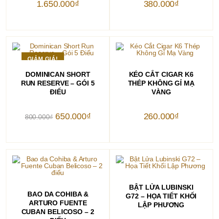
1.650.000
₫
380.000
₫
GIẢM GIÁ!
THÊM VÀO GIỎ HÀNG
THÊM VÀO GIỎ HÀNG
DOMINICAN SHORT
KÉO CẮT CIGAR K6
RUN RESERVE – GÓI 5
THÉP KHÔNG GỈ MẠ
ĐIẾU
VÀNG
Giá
Giá
650.000
₫
260.000
₫
800.000
₫
gốc
hiện
là:
tại
800.000₫.
là:
650.000₫.
THÊM VÀO GIỎ HÀNG
BẬT LỬA LUBINSKI
THÊM VÀO GIỎ HÀNG
BAO DA COHIBA &
G72 – HỌA TIẾT KHỐI
ARTURO FUENTE
LẬP PHƯƠNG
CUBAN BELICOSO – 2