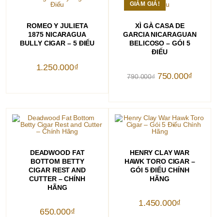
GIẢM GIÁ!
THÊM VÀO GIỎ HÀNG
THÊM VÀO GIỎ HÀNG
ROMEO Y JULIETA
XÌ GÀ CASA DE
1875 NICARAGUA
GARCIA NICARAGUAN
BULLY CIGAR – 5 ĐIẾU
BELICOSO – GÓI 5
ĐIẾU
1.250.000
₫
Giá
Giá
750.000
₫
790.000
₫
gốc
hiện
là:
tại
790.000₫.
là:
750.000
THÊM VÀO GIỎ HÀNG
THÊM VÀO GIỎ HÀNG
DEADWOOD FAT
HENRY CLAY WAR
BOTTOM BETTY
HAWK TORO CIGAR –
CIGAR REST AND
GÓI 5 ĐIẾU CHÍNH
CUTTER – CHÍNH
HÃNG
HÃNG
1.450.000
₫
650.000
₫