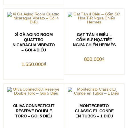
THÊM VÀO GIỎ HÀNG
THÊM VÀO GIỎ HÀNG
XÌ GÀ AGING ROOM
GẠT TÀN 4 ĐIẾU –
QUATTRO
GỐM SỨ HỌA TIẾT
NICARAGUA VIBRATO
NGỰA CHIẾN HERMÈS
– GÓI 4 ĐIẾU
800.000
₫
1.550.000
₫
THÊM VÀO GIỎ HÀNG
THÊM VÀO GIỎ HÀNG
OLIVA CONNECTICUT
MONTECRISTO
RESERVE DOUBLE
CLASSIC EL CONDE
TORO – GÓI 5 ĐIẾU
EN TUBOS – 1 ĐIẾU