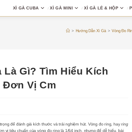
XÌ GÀ CUBA
XÌ GÀ MINI
XÌ GÀ LẺ & HỘP
P
>
Hướng Dẫn Xì Gà
>
Vòng Đo Ri
 Là Gì? Tìm Hiểu Kích
 Đơn Vị Cm
trọng để đánh giá kích thước và trải nghiệm hút. Vòng đo ring, hay
ring
n vị tiêu chuẩn của vòng đo ring là 1/64 inch, nhưng để dễ hiểu, bài