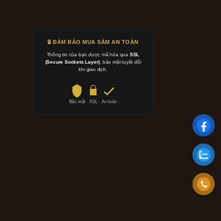
🔒 ĐẢM BẢO MUA SẮM AN TOÀN
Thông tin của bạn được mã hóa qua
SSL
(Secure Sockets Layer)
, bảo mật tuyệt đối
khi giao dịch.
Bảo mật
SSL
An toàn