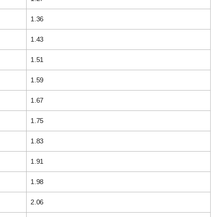
1.36
1.43
1.51
1.59
1.67
1.75
1.83
1.91
1.98
2.06