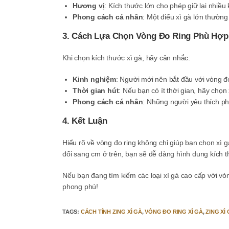
Hương vị
: Kích thước lớn cho phép giữ lại nhiều
Phong cách cá nhân
: Một điếu xì gà lớn thườn
3. Cách Lựa Chọn Vòng Đo Ring Phù Hợp
Khi chọn kích thước xì gà, hãy cân nhắc:
Kinh nghiệm
: Người mới nên bắt đầu với vòng đ
Thời gian hút
: Nếu bạn có ít thời gian, hãy chọ
Phong cách cá nhân
: Những người yêu thích ph
4. Kết Luận
Hiểu rõ về vòng đo ring không chỉ giúp bạn chọn xì
đổi sang cm ở trên, bạn sẽ dễ dàng hình dung kích 
Nếu bạn đang tìm kiếm các loại xì gà cao cấp với v
phong phú!
TAGS
:
CÁCH TÍNH ZING XÌ GÀ
,
VÒNG ĐO RING XÌ GÀ
,
ZING XÌ 