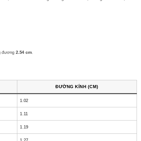
.
g đương
2.54 cm
.
ĐƯỜNG KÍNH (CM)
1.02
1.11
1.19
1.27