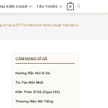
HỤ KIỆN CIGAR
TẨU THUỐC
TOGGLE
0
WEBSITE
ng Xì Gà Là Gì? Tìm Hiểu Kích Thước Chuẩn Theo Đơn Vị Cm
SEARCH
CẨM NANG XÌ GÀ
Hướng Dẫn Hút Xì Gà
Tin Tức Mới Nhất
Kiến Thức Xì Gà (Cigar 101)
Thương Hiệu Nổi Tiếng