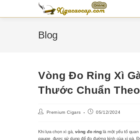
Skip
to
content
Blog
Vòng Đo Ring Xì Gà
Thước Chuẩn Theo
Post
Post
Premium Cigars
05/12/2024
author:
published:
Khi lựa chọn xì gà,
vòng đo ring
là một yếu tố quan 
gauge
, được sử dụng để đo đường kính của xì gà. Đơ