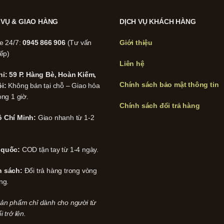
 VỤ & GIAO HÀNG
DỊCH VỤ KHÁCH HÀNG
ne 24/7:
0945 866 906
(Tư vấn
Giới thiệu
iếp)
Liên hệ
hỉ: 59 P. Hàng Bè, Hoàn Kiếm,
Chính sách bảo mật thông tin
i:
Không bán tại chỗ – Giao hỏa
ong 1 giờ.
Chính sách đổi trả hàng
 Chí Minh:
Giao nhanh từ 1-2
 quốc:
COD tận tay từ 1-4 ngày.
h sách:
Đổi trả hàng trong vòng
ng.
ản phẩm chỉ dành cho người từ
i trở lên.