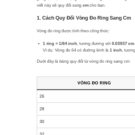
viết này sẽ quy đổi sang
cm
cho bạn.
1. Cách Quy Đổi Vòng Đo Ring Sang Cm
Vòng đo ring được tính theo công thức:
1 ring = 1/64 inch
, tương đương với
0.03937 cm
Ví dụ: Vòng đo 64 có đường kính là
1 inch
, tươn
Dưới đây là bảng quy đổi từ vòng đo ring sang cm:
VÒNG ĐO RING
26
28
30
32