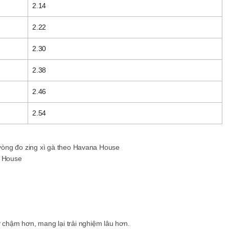
2.14
2.22
2.30
2.38
2.46
2.54
a House
 chậm hơn, mang lại trải nghiệm lâu hơn.