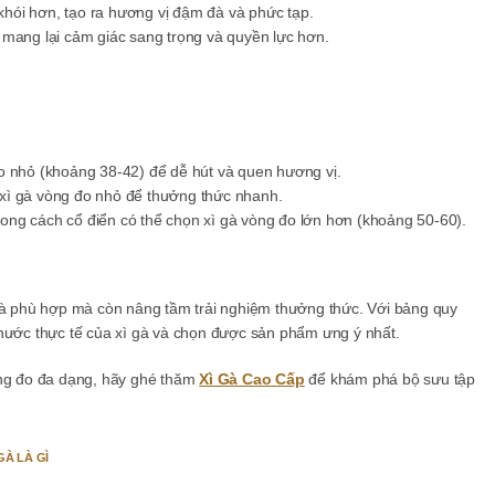
 khói hơn, tạo ra hương vị đậm đà và phức tạp.
g mang lại cảm giác sang trọng và quyền lực hơn.
o nhỏ (khoảng 38-42) để dễ hút và quen hương vị.
n xì gà vòng đo nhỏ để thưởng thức nhanh.
ong cách cổ điển có thể chọn xì gà vòng đo lớn hơn (khoảng 50-60).
 gà phù hợp mà còn nâng tầm trải nghiệm thưởng thức. Với bảng quy
thước thực tế của xì gà và chọn được sản phẩm ưng ý nhất.
òng đo đa dạng, hãy ghé thăm
Xì Gà Cao Cấp
để khám phá bộ sưu tập
GÀ LÀ GÌ