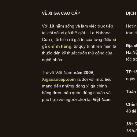
VỀ XÌ GÀ CAO CẤP
DỊCH
Với
10 năm
sống và làm việc trực tiếp
Hotli
tại cái nôi xì gà thế giới – La Habana,
trực t
Cuba, tôi hiểu rõ giá trị của từng điếu
xì
Địa c
gà chính hãng
, từ quy trình lên men lá
Hà Nộ
thuốc đến kỹ thuật cuốn thủ công của
tốc tr
nghệ nhân.
TP Hồ
Trở về Việt Nam
năm 2009
,
ngày.
Xigacaocap.com
ra đời với mục tiêu
mang đến những dòng xì gà chính
Toàn
hãng được bảo quản đúng chuẩn và
phù hợp với người chơi tại
Việt Nam
.
Chín
48 tiế
18+
S
18 tuổ