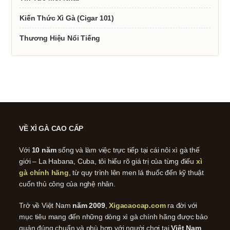
Kiến Thức Xì Gà (Cigar 101)
Thương Hiệu Nổi Tiếng
VỀ XÌ GÀ CAO CẤP
Với
10 năm
sống và làm việc trực tiếp tại cái nôi xì gà thế
giới – La Habana, Cuba, tôi hiểu rõ giá trị của từng điếu
xì
gà chính hãng
, từ quy trình lên men lá thuốc đến kỹ thuật
cuốn thủ công của nghệ nhân.
Trở về Việt Nam
năm 2009
,
Xigacaocap.com
ra đời với
mục tiêu mang đến những dòng xì gà chính hãng được bảo
quản đúng chuẩn và phù hợp với người chơi tại
Việt Nam
.