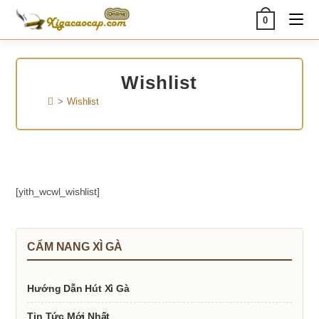
Skip
0
to
content
Wishlist
>
Wishlist
[yith_wcwl_wishlist]
CẨM NANG XÌ GÀ
Hướng Dẫn Hút Xì Gà
Tin Tức Mới Nhất