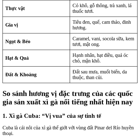
Cỏ khô, gỗ thông, trà xanh, lá
Thực vật
thuốc tươi.
Tiêu đen, quế, cam thảo, đinh
Gia vị
hương.
Caramel, vani, socola sữa, kem
Ngọt & Béo
tươi, mật ong.
Hạnh nhân, hạt điều, quả óc
Hạt & Quả
chó, mận khô.
Đất sau mưa, muối biển, da
Đất & Khoáng
thuộc, than củi.
So sánh hương vị đặc trưng của các quốc
gia sản xuất xì gà nổi tiếng nhất hiện nay
1. Xì gà Cuba: “Vị vua” của sự tinh tế
Cuba là cái nôi của xì gà thế giới với vùng đất Pinar del Río huyền
thoại.