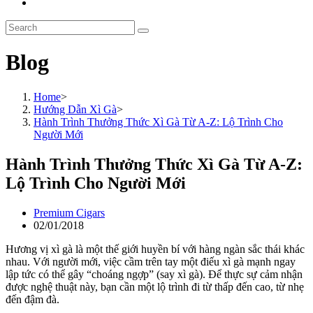
Toggle
website
Search
search
this
website
Blog
Home
>
Hướng Dẫn Xì Gà
>
Hành Trình Thưởng Thức Xì Gà Từ A-Z: Lộ Trình Cho
Người Mới
Hành Trình Thưởng Thức Xì Gà Từ A-Z:
Lộ Trình Cho Người Mới
Post
Premium Cigars
author:
Post
02/01/2018
published:
Hương vị xì gà là một thế giới huyền bí với hàng ngàn sắc thái khác
nhau. Với người mới, việc cầm trên tay một điếu xì gà mạnh ngay
lập tức có thể gây “choáng ngợp” (say xì gà). Để thực sự cảm nhận
được nghệ thuật này, bạn cần một lộ trình đi từ thấp đến cao, từ nhẹ
đến đậm đà.