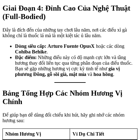
Giai Đoạn 4: Đỉnh Cao Của Nghệ Thuật
(Full-Bodied)
Đây là đích đến của những tay chơi lâu năm, nơi các điếu xì gà
không chỉ là thuốc lá mà là một kiệt tác ủ lâu năm.
Dòng siêu cấp:
Arturo Fuente OpusX
hoặc các dòng
Cohiba Behike
.
Đặc điểm:
Những điếu này có độ mạnh cực lớn và tầng
hương thay đổi liên tục qua từng phân đoạn của điếu thuốc.
Bạn sẽ gặp những hương vị cực kỳ tinh tế như
gia vị
phương Đông, gỗ sồi già, mật mía
và
hoa hồng
.
Bảng Tổng Hợp Các Nhóm Hương Vị
Chính
Để giúp bạn dễ dàng đối chiếu khi hút, hãy ghi nhớ các nhóm
hương sau:
Nhóm Hương Vị
Ví Dụ Chi Tiết