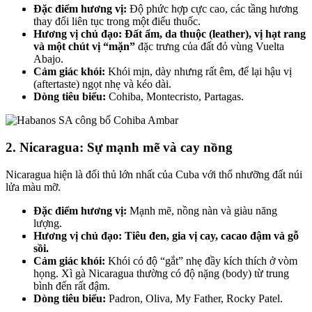
Đặc điểm hương vị:
Độ phức hợp cực cao, các tầng hương
thay đổi liên tục trong một điếu thuốc.
Hương vị chủ đạo:
Đất ẩm, da thuộc (leather), vị hạt rang
và một chút vị “mặn”
đặc trưng của đất đỏ vùng Vuelta
Abajo.
Cảm giác khói:
Khói mịn, dày nhưng rất êm, để lại hậu vị
(aftertaste) ngọt nhẹ và kéo dài.
Dòng tiêu biểu:
Cohiba, Montecristo, Partagas.
2. Nicaragua: Sự mạnh mẽ và cay nồng
Nicaragua hiện là đối thủ lớn nhất của Cuba với thổ nhưỡng đất núi
lửa màu mỡ.
Đặc điểm hương vị:
Mạnh mẽ, nồng nàn và giàu năng
lượng.
Hương vị chủ đạo:
Tiêu đen, gia vị cay, cacao đậm và gỗ
sồi.
Cảm giác khói:
Khói có độ “gắt” nhẹ đầy kích thích ở vòm
họng. Xì gà Nicaragua thường có độ nặng (body) từ trung
bình đến rất đậm.
Dòng tiêu biểu:
Padron, Oliva, My Father, Rocky Patel.