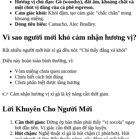
Hương vị chủ đạo:
Gỗ (woodsy), đất ẩm, khoáng chất và
một chút vị đắng của cà phê espresso.
Cảm giác khói:
Khói đậm, tạo cảm giác “chắc chắn” trong
khoang miệng.
Dòng tiêu biểu:
Camacho, Alec Bradley.
Vì sao người mới khó cảm nhận hương vị?
Rất nhiều người mới hút xì gà đều nói: “Chỉ thấy đắng và khói”
Điều này hoàn toàn bình thường, vì:
Vòm miệng chưa quen nicotine
Chưa biết cách hút đúng
Chưa phân biệt được tầng hương
👉 Cảm nhận hương vị xì gà là kỹ năng cần thời gian.
Lời Khuyên Cho Người Mới
Cần thời gian:
Đừng ép bản thân phải thấy “vị socola” ngay
hơi đầu tiên. Vị giác cần thời gian để tập luyện.
Hút chậm:
Nghệ thuật xì gà là hút chậm (1 phút/hơi). Hút
quá nhanh sẽ làm điếu thuốc nóng, gây đắng và mất hết vị.