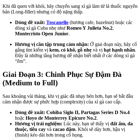
Khi đã quen với khói, hãy chuyển sang xì gà làm từ lá thuốc nguyên
bản (Long-filler) nhưng có độ nặng thấp.
Dòng đề xuất:
Toscanello
(hương cafe, hazelnut) hoặc các
dòng xì gà Cuba nhẹ như
Romeo Y Julieta No.2
,
Montecristo Open Junior
.
Hương vị cần tập trung cảm nhận:
Ở giai đoạn này, hãy cố
gắng tìm kiếm vị
kem, cỏ khô, gỗ nhẹ
và vị
hạt hạnh nhân
.
Đây là những tầng hương dễ nhận biết nhất ở các dòng xì gà
“êm”.
Giai Đoạn 3: Chinh Phục Sự Đậm Đà
(Medium to Full)
Sau khoảng vài tháng, khi vị giác đã nhạy bén hơn, bạn sẽ bắt đầu
cảm nhận được sự phức hợp (complexity) của xì gà cao cấp.
Dòng đề xuất:
Cohiba Siglo II, Partagas Series D No.4
hoặc
Hoyo de Monterrey Epicure No.2
.
Hương vị trải nghiệm:
Lúc này, bạn sẽ thấy vị
đất ẩm, da
thuộc, tiêu cay
và
cacao đậm
. Khói sẽ dày hơn, hậu vị
(finish) kéo dài hơn trong cổ họng.