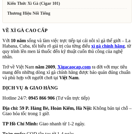
Kiến Thức Xì Gà (Cigar 101)
Thương Hiệu Nổi Tiếng
VỀ XÌ GÀ CAO CẤP
Với
10 năm
sống và làm việc trực tiếp tại cái nôi xì gà thế giới – La
Habana, Cuba, tôi hiểu rõ giá trị của từng điếu
xì gà chính hãng
, từ
quy trình lên men lá thuốc đến kỹ thuật cuốn thủ công của nghệ
nhân.
Trở về Việt Nam
năm 2009
,
Xigacaocap.com
ra đời với mục tiêu
mang đến những dòng xì gà chính hãng được bảo quản đúng chuẩn
và phù hợp với người chơi tại
Việt Nam
.
DỊCH VỤ & GIAO HÀNG
Hotline 24/7:
0945 866 906
(Tư vấn trực tiếp)
Địa chỉ: 59 P. Hàng Bè, Hoàn Kiếm, Hà Nội:
Không bán tại chỗ –
Giao hỏa tốc trong 1 giờ.
TP Hồ Chí Minh:
Giao nhanh từ 1-2 ngày.
Toàn quốc:
COD tận tay từ 1-4 ngày.