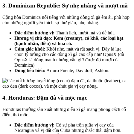
3. Dominican Republic: Sự nhẹ nhàng và mượt mà
Cộng hòa Dominica nổi tiếng với những dòng xì gà êm ái, phù hợp
cho những người yêu thích sự thư giãn, nhẹ nhàng.
Đặc điểm hương vị:
Thanh lịch, mượt mà và dễ hút.
Hương vị chủ đạo:
Kem (creamy), cỏ khô, các loại hạt
(hạnh nhân, điều) và hoa cỏ.
Cảm giác khói:
Khói nhẹ, mát và rất sạch vị. Đây là lựa
chọn lý tưởng cho các dòng xì gà cao cấp như OpusX (dù
OpusX là dòng mạnh nhưng vẫn giữ được độ mượt của
Dominica).
Dòng tiêu biểu:
Arturo Fuente, Davidoff, Ashton.
4. Honduras: Đậm đà và mộc mạc
Honduras thường sản xuất những điếu xì gà mang phong cách cổ
điển, thô mộc.
Đặc điểm hương vị:
Có sự pha trộn giữa vị cay của
Nicaragua và vị đất của Cuba nhưng ở sắc thái đậm hơn.