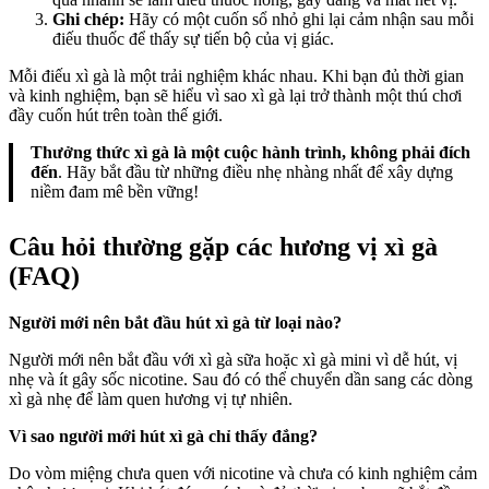
Ghi chép:
Hãy có một cuốn sổ nhỏ ghi lại cảm nhận sau mỗi
điếu thuốc để thấy sự tiến bộ của vị giác.
Mỗi điếu xì gà là một trải nghiệm khác nhau. Khi bạn đủ thời gian
và kinh nghiệm, bạn sẽ hiểu vì sao xì gà lại trở thành một thú chơi
đầy cuốn hút trên toàn thế giới.
Thưởng thức xì gà là một cuộc hành trình, không phải đích
đến
. Hãy bắt đầu từ những điều nhẹ nhàng nhất để xây dựng
niềm đam mê bền vững!
Câu hỏi thường gặp các hương vị xì gà
(FAQ)
Người mới nên bắt đầu hút xì gà từ loại nào?
Người mới nên bắt đầu với xì gà sữa hoặc xì gà mini vì dễ hút, vị
nhẹ và ít gây sốc nicotine. Sau đó có thể chuyển dần sang các dòng
xì gà nhẹ để làm quen hương vị tự nhiên.
Vì sao người mới hút xì gà chỉ thấy đắng?
Do vòm miệng chưa quen với nicotine và chưa có kinh nghiệm cảm