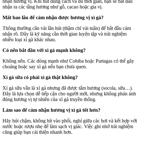
nhận hương vị. Khi hút đúng cách và đủ thời gian, bạn sẽ bắt đầu
nhận ra các tầng hương như gỗ, cacao hoặc gia vị.
Mất bao lâu để cảm nhận được hương vị xì gà?
Thông thường cần vài lần hút (thậm chí vài tuần) để bắt đầu cảm
nhận rõ. Đây là kỹ năng cần thời gian luyện tập và trải nghiệm
nhiều loại xì gà khác nhau.
Có nên bắt đầu với xì gà mạnh không?
Không nên. Các dòng mạnh như Cohiba hoặc Partagas có thể gây
choáng hoặc say xì gà nếu bạn chưa quen.
Xì gà sữa có phải xì gà thật không?
Xì gà sữa vẫn là xì gà nhưng đã được tẩm hương (socola, sữa…).
Đây là lựa chọn dễ tiếp cận cho người mới, nhưng không phản ánh
đúng hương vị tự nhiên của xì gà truyền thống.
Làm sao để cảm nhận hương vị xì gà tốt hơn?
Hãy hút chậm, không hít vào phổi, nghỉ giữa các hơi và kết hợp với
nước hoặc rượu nhẹ để làm sạch vị giác. Việc ghi nhớ trải nghiệm
cũng giúp bạn cải thiện nhanh hơn.