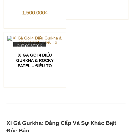
1.500.000
₫
OUT OF STOCK
ĐỌC TIẾP
XÌ GÀ GÓI 4 ĐIẾU
GURKHA & ROCKY
PATEL – ĐIẾU TO
Xì Gà Gurkha: Đẳng Cấp Và Sự Khác Biệt
Độc Bản