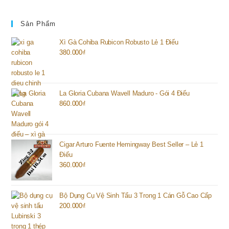
Sản Phẩm
Xì Gà Cohiba Rubicon Robusto Lẻ 1 Điếu
380.000
₫
La Gloria Cubana Wavell Maduro - Gói 4 Điếu
860.000
₫
Cigar Arturo Fuente Hemingway Best Seller – Lẻ 1
Điếu
360.000
₫
Bộ Dụng Cụ Vệ Sinh Tẩu 3 Trong 1 Cán Gỗ Cao Cấp
200.000
₫