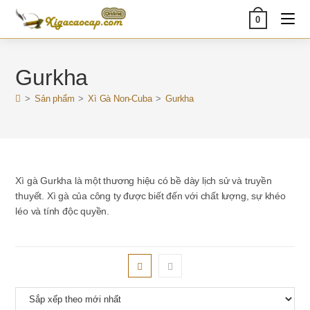
Skip
0
to
content
Gurkha
>
Sản phẩm
>
Xì Gà Non-Cuba
>
Gurkha
Xì gà Gurkha là một thương hiệu có bề dày lịch sử và truyền
thuyết. Xì gà của công ty được biết đến với chất lượng, sự khéo
léo và tính độc quyền.