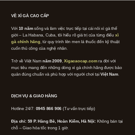
VỀ XÌ GÀ CAO CẤP
Với
10 năm
sống và làm việc trực tiếp tại cái nôi xì gà thế
giới – La Habana, Cuba, tôi hiểu rõ giá trị của từng điếu
xì
gà chính hãng
, từ quy trình lên men lá thuốc đến kỹ thuật
cuốn thủ công của nghệ nhân.
Trở về Việt Nam
năm 2009
,
Xigacaocap.com
ra đời với
mục tiêu mang đến những dòng xì gà chính hãng được bảo
quản đúng chuẩn và phù hợp với người chơi tại
Việt Nam
.
DỊCH VỤ & GIAO HÀNG
Hotline 24/7:
0945 866 906
(Tư vấn trực tiếp)
Địa chỉ: 59 P. Hàng Bè, Hoàn Kiếm, Hà Nội:
Không bán tại
chỗ – Giao hỏa tốc trong 1 giờ.