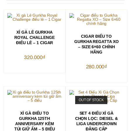
THÊM VÀO GIỎ HÀNG
XÌ GÀ LẺ GURKHA
THÊM VÀO GIỎ HÀNG
CIGAR ĐIẾU TO
ROYAL CHALLENGE
GURKHA REGATTA XO
ĐIẾU LẺ – 1 CIGAR
– SIZE 6×60 CHÍNH
HÃNG
320.000
₫
280.000
₫
OUT OF STOCK
THÊM VÀO GIỎ HÀNG
ĐỌC TIẾP
XÌ GÀ ĐIẾU TO
SET 4 ĐIẾU XÌ GÀ
GURKHA 125TH
CHỌN LỌC: DIESEL &
ANNIVERSARY KÈM
LIGA UNDERCROWN
TÚI GIỮ ẨM – 5 ĐIẾU
ĐẲNG CẤP