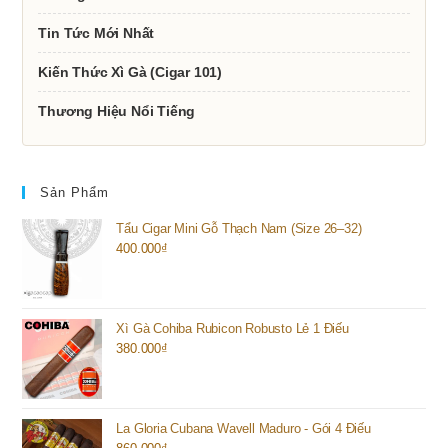
Tin Tức Mới Nhất
Kiến Thức Xì Gà (Cigar 101)
Thương Hiệu Nổi Tiếng
Sản Phẩm
Tẩu Cigar Mini Gỗ Thạch Nam (Size 26–32)
400.000
₫
Xì Gà Cohiba Rubicon Robusto Lẻ 1 Điếu
380.000
₫
La Gloria Cubana Wavell Maduro - Gói 4 Điếu