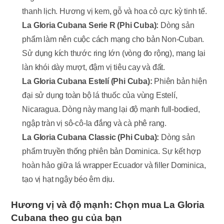
thanh lịch. Hương vị kem, gỗ và hoa cỏ cực kỳ tinh tế.
La Gloria Cubana Serie R (Phi Cuba):
Dòng sản
phẩm làm nên cuộc cách mạng cho bản Non-Cuban.
Sử dụng kích thước ring lớn (vòng đo rộng), mang lại
làn khói dày mượt, đậm vị tiêu cay và đất.
La Gloria Cubana Estelí (Phi Cuba):
Phiên bản hiện
đại sử dụng toàn bộ lá thuốc của vùng Estelí,
Nicaragua. Dòng này mang lại độ mạnh full-bodied,
ngập tràn vị sô-cô-la đắng và cà phê rang.
La Gloria Cubana Classic (Phi Cuba):
Dòng sản
phẩm truyền thống phiên bản Dominica. Sự kết hợp
hoàn hảo giữa lá wrapper Ecuador và filler Dominica,
tạo vị hạt ngậy béo êm dịu.
Hương vị và độ mạnh: Chọn mua La Gloria
Cubana theo gu của bạn