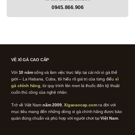
0945.866.906
VỀ XÌ GÀ CAO CẤP
Với
10 năm
sống và làm việc trực tiếp tại cái nôi xì gà thế
giới – La Habana, Cuba, tôi hiểu rõ giá trị của từng điếu
xì
gà chính hãng
, từ quy trình lên men lá thuốc đến kỹ thuật
cuốn thủ công của nghệ nhân.
Trở về Việt Nam
năm 2009
,
Xigacaocap.com
ra đời với
mục tiêu mang đến những dòng xì gà chính hãng được bảo
quản đúng chuẩn và phù hợp với người chơi tại
Việt Nam
.