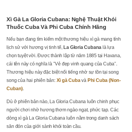
Xì Gà La Gloria Cubana: Nghệ Thuật Khói
Thuốc Cuba Và Phi Cuba Chính Hãng
Nếu bạn đang tìm kiếm một thương hiệu xì gà mang tính
lịch sử với hương vị tinh tế,
La Gloria Cubana
là lựa
chọn tuyệt vời. Được thành lập từ năm 1885 tại Havana,
cái tên này có nghĩa là "Vẻ đẹp vinh quang của Cuba".
Thương hiệu này đặc biệt nổi tiếng nhờ sự tồn tại song
song của hai phiên bản:
Xì gà Cuba
và
Phi Cuba (Non-
Cuban)
.
Dù ở phiên bản nào, La Gloria Cubana luôn chinh phục
người chơi nhờ hương thơm ngào ngạt, phức tạp. Các
dòng xì gà La Gloria Cubana luôn nằm trong danh sách
săn đón của giới sành khói toàn cầu.