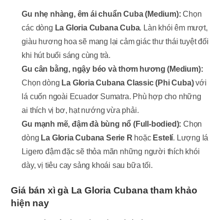
Gu nhẹ nhàng, êm ái chuẩn Cuba (Medium):
Chọn
các dòng
La Gloria Cubana Cuba
. Làn khói êm mượt,
giàu hương hoa sẽ mang lại cảm giác thư thái tuyệt đối
khi hút buổi sáng cùng trà.
Gu cân bằng, ngậy béo và thơm hương (Medium):
Chọn dòng
La Gloria Cubana Classic (Phi Cuba)
với
lá cuốn ngoài Ecuador Sumatra. Phù hợp cho những
ai thích vị bơ, hạt nướng vừa phải.
Gu mạnh mẽ, đậm đà bùng nổ (Full-bodied):
Chọn
dòng
La Gloria Cubana Serie R
hoặc
Estelí
. Lượng lá
Ligero đậm đặc sẽ thỏa mãn những người thích khói
dày, vị tiêu cay sảng khoái sau bữa tối.
Giá bán xì gà La Gloria Cubana tham khảo
hiện nay