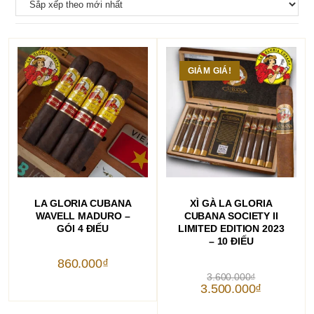
GIẢM GIÁ!
THÊM VÀO GIỎ HÀNG
THÊM VÀO GIỎ HÀNG
LA GLORIA CUBANA
XÌ GÀ LA GLORIA
WAVELL MADURO –
CUBANA SOCIETY II
GÓI 4 ĐIẾU
LIMITED EDITION 2023
– 10 ĐIẾU
860.000
₫
Giá
3.600.000
₫
gốc
Giá
3.500.000
₫
là:
hiện
3.600.000₫.
tại