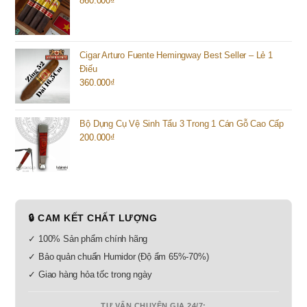
860.000
₫
Cigar Arturo Fuente Hemingway Best Seller – Lẻ 1
Điếu
360.000
₫
Bộ Dụng Cụ Vệ Sinh Tẩu 3 Trong 1 Cán Gỗ Cao Cấp
200.000
₫
🔒 CAM KẾT CHẤT LƯỢNG
✓ 100% Sản phẩm chính hãng
✓ Bảo quản chuẩn Humidor (Độ ẩm 65%-70%)
✓ Giao hàng hỏa tốc trong ngày
TƯ VẤN CHUYÊN GIA 24/7: