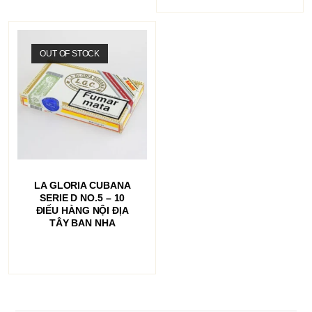
là:
3.500.000₫.
OUT OF STOCK
ĐỌC TIẾP
LA GLORIA CUBANA
SERIE D NO.5 – 10
ĐIẾU HÀNG NỘI ĐỊA
TÂY BAN NHA