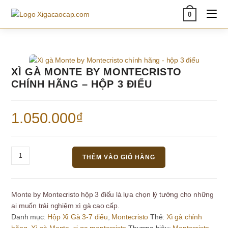
Skip
0
to
content
XÌ GÀ MONTE BY MONTECRISTO
CHÍNH HÃNG – HỘP 3 ĐIẾU
1.050.000
₫
Xì
THÊM VÀO GIỎ HÀNG
gà
Monte
by
Monte by Montecristo hộp 3 điếu là lựa chọn lý tưởng cho những
Montecristo
ai muốn trải nghiệm xì gà cao cấp.
chính
Danh mục:
Hộp Xì Gà 3-7 điếu
,
Montecristo
Thẻ:
Xì gà chính
hãng