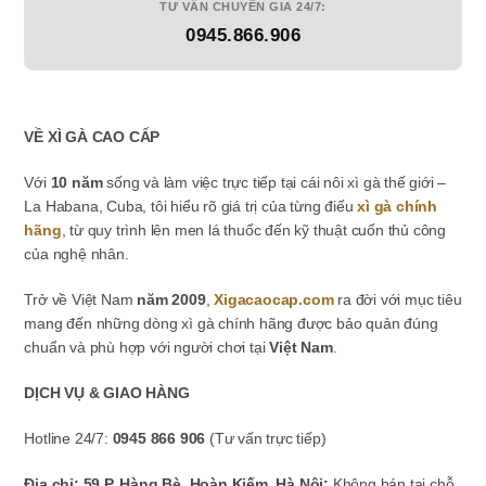
TƯ VẤN CHUYÊN GIA 24/7:
0945.866.906
VỀ XÌ GÀ CAO CẤP
Với
10 năm
sống và làm việc trực tiếp tại cái nôi xì gà thế giới –
La Habana, Cuba, tôi hiểu rõ giá trị của từng điếu
xì gà chính
hãng
, từ quy trình lên men lá thuốc đến kỹ thuật cuốn thủ công
của nghệ nhân.
Trở về Việt Nam
năm 2009
,
Xigacaocap.com
ra đời với mục tiêu
mang đến những dòng xì gà chính hãng được bảo quản đúng
chuẩn và phù hợp với người chơi tại
Việt Nam
.
DỊCH VỤ & GIAO HÀNG
Hotline 24/7:
0945 866 906
(Tư vấn trực tiếp)
Địa chỉ: 59 P. Hàng Bè, Hoàn Kiếm, Hà Nội:
Không bán tại chỗ