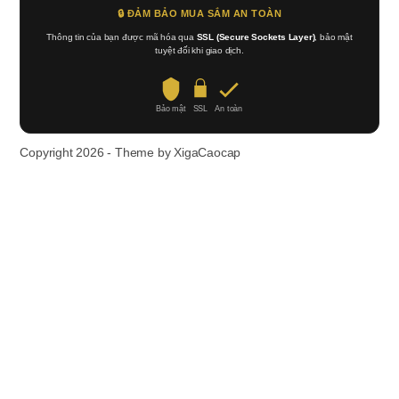
🔒 ĐẢM BẢO MUA SẮM AN TOÀN
Thông tin của bạn được mã hóa qua
SSL (Secure Sockets Layer)
, bảo mật
tuyệt đối khi giao dịch.
Bảo mật
SSL
An toàn
Copyright 2026 - Theme by XigaCaocap