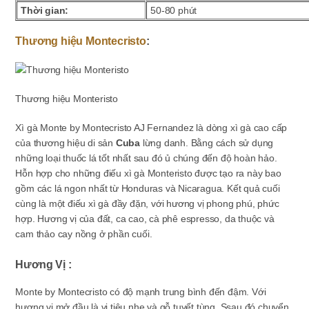
Thời gian:
50-80 phút
Thương hiệu Montecristo
:
Thương hiệu Monteristo
Xì gà Monte by Montecristo AJ Fernandez là dòng xì gà cao cấp
của thương hiệu di sản
Cuba
lừng danh. Bằng cách sử dụng
những loại thuốc lá tốt nhất sau đó ủ chúng đến độ hoàn hảo.
Hỗn hợp cho những điếu xì gà Mon
teristo được tạo ra này bao
gồm các lá ngon nhất từ Honduras và Nicaragua.
Kết quả cuối
cùng là một điếu xì gà đầy đặn, với hương vị phong phú, phức
hợp. Hương vị của đất, ca cao, cà phê espresso, da thuộc và
cam thảo cay nồng ở phần cuối.
Hương Vị :
Monte by Montecristo có độ mạnh trung bình đến đậm. Với
hương vị mở đầu là vị tiêu nhẹ và gỗ tuyết tùng. Ssau đó chuyển