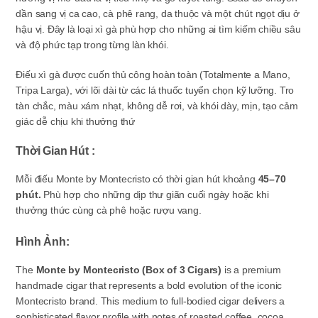
dần sang vị ca cao, cà phê rang, da thuộc và một chút ngọt dịu ở
hậu vị. Đây là loại xì gà phù hợp cho những ai tìm kiếm chiều sâu
và độ phức tạp trong từng làn khói.
Điếu xì gà được cuốn thủ công hoàn toàn (
Totalmente a Mano,
Tripa Larga
), với lõi dài từ các lá thuốc tuyển chọn kỹ lưỡng. Tro
tàn chắc, màu xám nhạt, không dễ rơi, và khói dày, mịn, tạo cảm
giác dễ chịu khi thưởng thứ
Thời Gian Hút :
Mỗi điếu Monte by Montecristo có thời gian hút khoảng
45–70
phút.
Phù hợp cho những dịp thư giãn cuối ngày hoặc khi
thưởng thức cùng cà phê hoặc rượu vang.
Hình Ảnh:
The
Monte by Montecristo (Box of 3 Cigars)
is a premium
handmade cigar that represents a bold evolution of the iconic
Montecristo brand. This medium to full-bodied cigar delivers a
sophisticated flavor profile with notes of roasted coffee, cocoa,