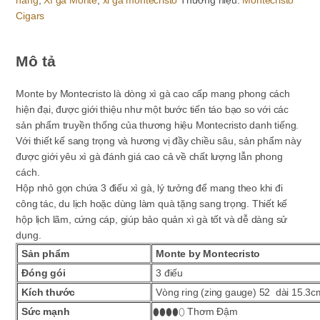
hãng
,
Xì gà Monte
,
xi ga montecristo
Thương hiệu:
Montecristo
-
Cigars
hộp
3
điếu
Mô tả
số
lượng
Monte by Montecristo là dòng xì gà cao cấp mang phong cách
hiện đại, được giới thiệu như một bước tiến táo bạo so với các
sản phẩm truyền thống của thương hiệu Montecristo danh tiếng.
Với thiết kế sang trọng và hương vị đầy chiều sâu, sản phẩm này
được giới yêu xì gà đánh giá cao cả về chất lượng lẫn phong
cách.
Hộp nhỏ gọn chứa 3 điếu xì gà, lý tưởng để mang theo khi đi
công tác, du lịch hoặc dùng làm quà tặng sang trọng. Thiết kế
hộp lịch lãm, cứng cáp, giúp bảo quản xì gà tốt và dễ dàng sử
dụng.
Sản phẩm
Monte by Montecristo
Đóng gói
3 điếu
Kích thước
Vòng ring (zing gauge) 52 dài 15.3c
Sức mạnh
⬮⬮⬮⬮⬯
Thơm Đậm