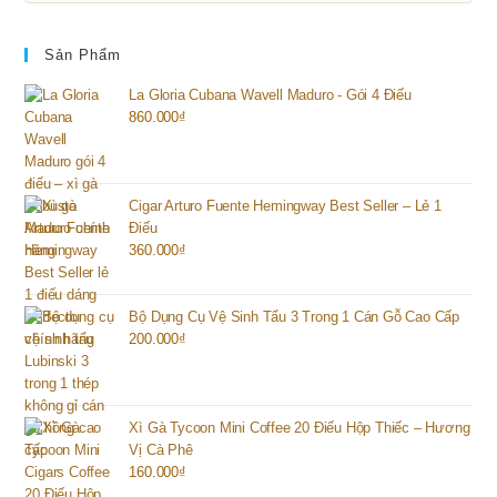
Sản Phẩm
La Gloria Cubana Wavell Maduro - Gói 4 Điếu
860.000
₫
Cigar Arturo Fuente Hemingway Best Seller – Lẻ 1
Điếu
360.000
₫
Bộ Dụng Cụ Vệ Sinh Tẩu 3 Trong 1 Cán Gỗ Cao Cấp
200.000
₫
Xì Gà Tycoon Mini Coffee 20 Điếu Hộp Thiếc – Hương
Vị Cà Phê
160.000
₫