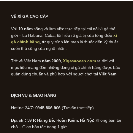
VỀ XÌ GÀ CAO CẤP
Với
10 năm
sống và làm việc trực tiếp tại cái nôi xì gà thế
giới – La Habana, Cuba, tôi hiểu rõ giá trị của từng điếu
xì
gà chính hãng
, từ quy trình lên men lá thuốc đến kỹ thuật
cuốn thủ công của nghệ nhân.
Trở về Việt Nam
năm 2009
,
Xigacaocap.com
ra đời với
mục tiêu mang đến những dòng xì gà chính hãng được bảo
quản đúng chuẩn và phù hợp với người chơi tại
Việt Nam
.
DỊCH VỤ & GIAO HÀNG
Hotline 24/7:
0945 866 906
(Tư vấn trực tiếp)
Địa chỉ: 59 P. Hàng Bè, Hoàn Kiếm, Hà Nội:
Không bán tại
chỗ – Giao hỏa tốc trong 1 giờ.