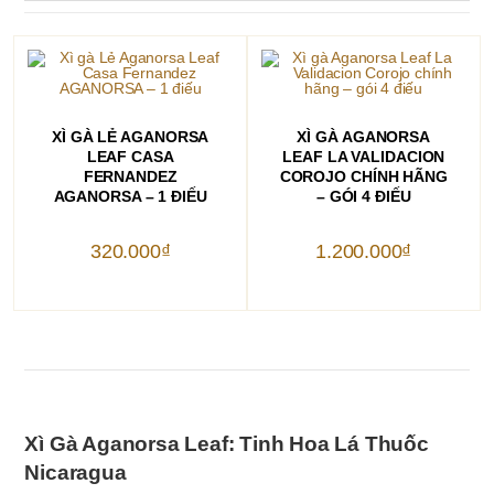
THÊM VÀO GIỎ HÀNG
THÊM VÀO GIỎ HÀNG
XÌ GÀ LẺ AGANORSA
XÌ GÀ AGANORSA
LEAF CASA
LEAF LA VALIDACION
FERNANDEZ
COROJO CHÍNH HÃNG
AGANORSA – 1 ĐIẾU
– GÓI 4 ĐIẾU
320.000
₫
1.200.000
₫
Xì Gà Aganorsa Leaf: Tinh Hoa Lá Thuốc
Nicaragua