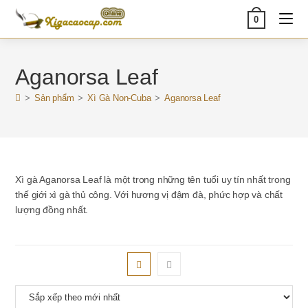
Skip
0
to
content
Aganorsa Leaf
>
Sản phẩm
>
Xì Gà Non-Cuba
>
Aganorsa Leaf
Xì gà Aganorsa Leaf là một trong những tên tuổi uy tín nhất trong
thế giới xì gà thủ công. Với hương vị đậm đà, phức hợp và chất
lượng đồng nhất.