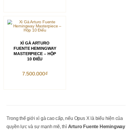
7.300.000₫.
tại
là:
6.900.000₫.
THÊM VÀO GIỎ HÀNG
XÌ GÀ ARTURO
FUENTE HEMINGWAY
MASTERPIECE – HỘP
10 ĐIẾU
7.500.000
₫
Trong thế giới xì gà cao cấp, nếu Opus X là biểu hiện của
quyền lực và sự mạnh mẽ, thì
Arturo Fuente Hemingway