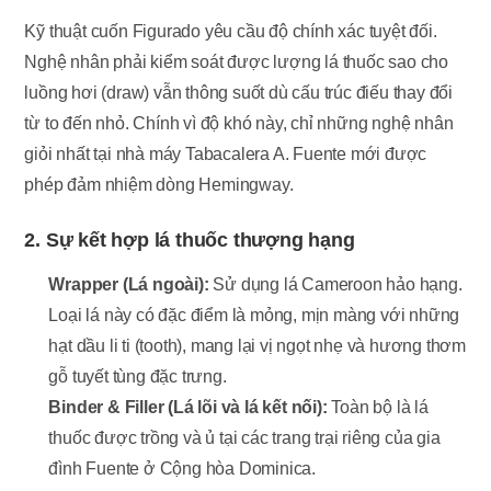
Kỹ thuật cuốn Figurado yêu cầu độ chính xác tuyệt đối.
Nghệ nhân phải kiểm soát được lượng lá thuốc sao cho
luồng hơi (draw) vẫn thông suốt dù cấu trúc điếu thay đổi
từ to đến nhỏ. Chính vì độ khó này, chỉ những nghệ nhân
giỏi nhất tại nhà máy Tabacalera A. Fuente mới được
phép đảm nhiệm dòng Hemingway.
2. Sự kết hợp lá thuốc thượng hạng
Wrapper (Lá ngoài):
Sử dụng lá Cameroon hảo hạng.
Loại lá này có đặc điểm là mỏng, mịn màng với những
hạt dầu li ti (tooth), mang lại vị ngọt nhẹ và hương thơm
gỗ tuyết tùng đặc trưng.
Binder & Filler (Lá lõi và lá kết nối):
Toàn bộ là lá
thuốc được trồng và ủ tại các trang trại riêng của gia
đình Fuente ở Cộng hòa Dominica.