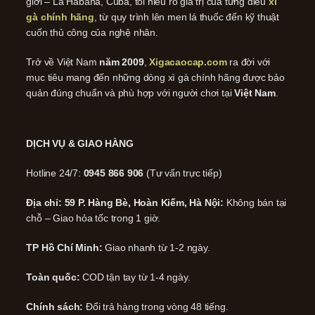
giới – La Habana, Cuba, tôi hiểu rõ giá trị của từng điếu
xì
gà chính hãng
, từ quy trình lên men lá thuốc đến kỹ thuật
cuốn thủ công của nghệ nhân.
Trở về Việt Nam
năm 2009
,
Xigacaocap.com
ra đời với
mục tiêu mang đến những dòng xì gà chính hãng được bảo
quản đúng chuẩn và phù hợp với người chơi tại
Việt Nam
.
DỊCH VỤ & GIAO HÀNG
Hotline 24/7:
0945 866 906
(Tư vấn trực tiếp)
Địa chỉ: 59 P. Hàng Bè, Hoàn Kiếm, Hà Nội:
Không bán tại
chỗ – Giao hỏa tốc trong 1 giờ.
TP Hồ Chí Minh:
Giao nhanh từ 1-2 ngày.
Toàn quốc:
COD tận tay từ 1-4 ngày.
Chính sách:
Đổi trả hàng trong vòng 48 tiếng.