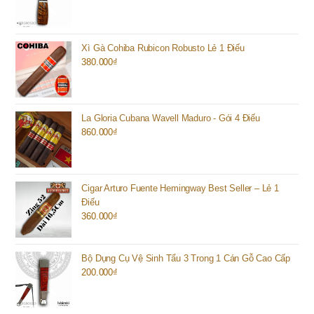
Xì Gà Cohiba Rubicon Robusto Lẻ 1 Điếu
380.000
₫
La Gloria Cubana Wavell Maduro - Gói 4 Điếu
860.000
₫
Cigar Arturo Fuente Hemingway Best Seller – Lẻ 1
Điếu
360.000
₫
Bộ Dụng Cụ Vệ Sinh Tẩu 3 Trong 1 Cán Gỗ Cao Cấp
200.000
₫