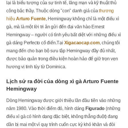
lại là biểu tượng của sự tinh tế, lãng mạn và kỹ thuật thủ
công bậc thầy. Thuộc dòng "con" danh giá của
thương
hiệu
Arturo Fuente
, Hemingway không chỉ là một điếu xì
gà, mà là một lời tri ân gửi đến đại văn hào Ernest
Hemingway – người có tình yêu bất diệt với những điếu xì
gà dáng Perfecto cổ điển.Tại
Xigacaocap.com
, chúng tôi
mang đến cho bạn bộ sưu tập Hemingway đầy đủ nhất,
được bảo quản trong điều kiện hoàn hảo để giữ trọn vẹn
hương vị tinh túy từ Dominica.
Lịch sử ra đời của dòng xì gà Arturo Fuente
Hemingway
Dòng Hemingway được giới thiệu lần đầu tiên vào những
năm 1980. Vào thời điểm đó, hình dáng
Figurado
(những
điếu xì gà có hình dạng đặc biệt, không thẳng đuột) đang
dần bị mai một vì quy trình cuốn cực kỳ khó khăn và đòi