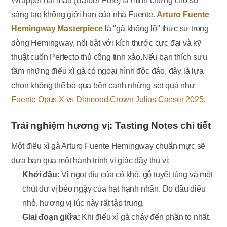
Wrapper hai màu (Barber Pole) là minh chứng cho sự
sáng tạo không giới hạn của nhà Fuente.
Arturo Fuente
Hemingway Masterpiece
là "gã khổng lồ" thực sự trong
dòng Hemingway, nổi bật với kích thước cực đại và kỹ
thuật cuốn Perfecto thủ công tinh xảo.Nếu bạn thích sưu
tầm những điếu xì gà có ngoại hình độc đáo, đây là lựa
chọn không thể bỏ qua bên cạnh những set quà như
Fuente Opus X vs Diamond Crown Julius Caeser 2025
.
Trải nghiệm hương vị: Tasting Notes chi tiết
Một điếu xì gà Arturo Fuente Hemingway chuẩn mực sẽ
đưa bạn qua một hành trình vị giác đầy thú vị:
Khởi đầu:
Vị ngọt dịu của cỏ khô, gỗ tuyết tùng và một
chút dư vị béo ngậy của hạt hạnh nhân. Do đầu điếu
nhỏ, hương vị lúc này rất tập trung.
Giai đoạn giữa:
Khi điếu xì gà cháy đến phần to nhất,