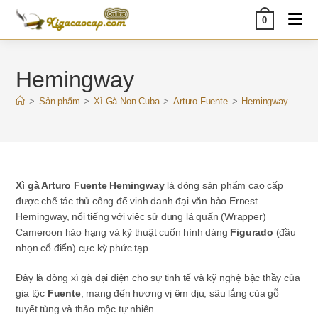
Skip
0
to
content
Hemingway
>
Sản phẩm
>
Xì Gà Non-Cuba
>
Arturo Fuente
>
Hemingway
Xì gà Arturo Fuente Hemingway
là dòng sản phẩm cao cấp
được chế tác thủ công để vinh danh đại văn hào Ernest
Hemingway, nổi tiếng với việc sử dụng lá quấn (Wrapper)
Cameroon hảo hạng và kỹ thuật cuốn hình dáng
Figurado
(đầu
nhọn cổ điển) cực kỳ phức tạp.
Đây là dòng xì gà đại diện cho sự tinh tế và kỹ nghệ bậc thầy của
gia tộc
Fuente
, mang đến hương vị êm dịu, sâu lắng của gỗ
tuyết tùng và thảo mộc tự nhiên.