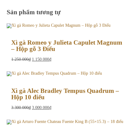
Sản phẩm tương tự
Xì gà Romeo y Julieta Capulet Magnum
– Hộp gỗ 3 Điếu
Giá
Giá
1.250.000
₫
1.150.000
₫
gốc
hiện
là:
tại
1.250.000₫.
là:
1.150.000₫.
Xì gà Alec Bradley Tempus Quadrum –
Hộp 10 điếu
Giá
Giá
3.300.000
₫
3.000.000
₫
gốc
hiện
là:
tại
3.300.000₫.
là:
3.000.000₫.