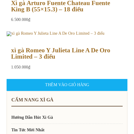
Xì gà Arturo Fuente Chateau Fuente
King B (55×15.3) – 18 điếu
6.500.000
₫
xì gà Romeo Y Julieta Line A De Oro
Limited – 3 điếu
1.050.000
₫
THÊM VÀO GIỎ HÀNG
THÊM VÀO GIỎ HÀNG
THÊM VÀO GIỎ HÀNG
THÊM VÀO GIỎ HÀNG
CẨM NANG XÌ GÀ
Hướng Dẫn Hút Xì Gà
Tin Tức Mới Nhất