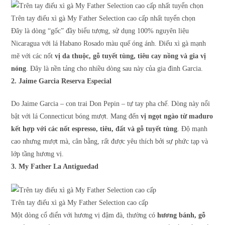
Trên tay điếu xì gà My Father Selection cao cấp nhất tuyển chọn
Đây là dòng “gốc” đầy biểu tượng, sử dụng 100% nguyên liệu
Nicaragua với lá Habano Rosado màu quế óng ánh. Điếu xì gà mạnh
mẽ với các nốt
vị da thuộc, gỗ tuyết tùng, tiêu cay nồng và gia vị
nóng
. Đây là nền tảng cho nhiều dòng sau này của gia đình Garcia.
2. Jaime Garcia Reserva Especial
Do Jaime Garcia – con trai Don Pepin – tự tay pha chế. Dòng này nổi
bật với lá Connecticut bóng mượt. Mang đến
vị ngọt ngào từ maduro
kết hợp với các nốt espresso, tiêu, đất và gỗ tuyết tùng
. Độ mạnh
cao nhưng mượt mà, cân bằng, rất được yêu thích bởi sự phức tạp và
lớp tầng hương vị.
3. My Father La Antiguedad
Trên tay điếu xì gà My Father Selection cao cấp
Một dòng cổ điển với hương vị đậm đà, thường có
hương bánh, gỗ