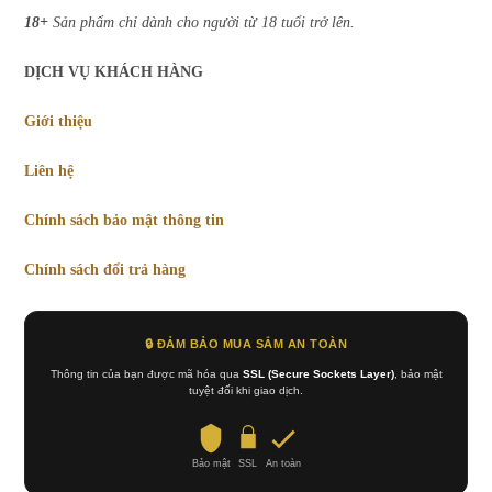
18+
Sản phẩm chỉ dành cho người từ 18 tuổi trở lên.
DỊCH VỤ KHÁCH HÀNG
Giới thiệu
Liên hệ
Chính sách bảo mật thông tin
Chính sách đổi trả hàng
🔒 ĐẢM BẢO MUA SẮM AN TOÀN
Thông tin của bạn được mã hóa qua
SSL (Secure Sockets Layer)
, bảo mật
tuyệt đối khi giao dịch.
Bảo mật
SSL
An toàn