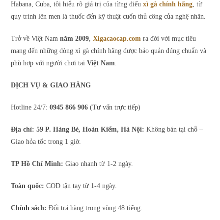
Habana, Cuba, tôi hiểu rõ giá trị của từng điếu
xì gà chính hãng
, từ
quy trình lên men lá thuốc đến kỹ thuật cuốn thủ công của nghệ nhân.
Trở về Việt Nam
năm 2009
,
Xigacaocap.com
ra đời với mục tiêu
mang đến những dòng xì gà chính hãng được bảo quản đúng chuẩn và
phù hợp với người chơi tại
Việt Nam
.
DỊCH VỤ & GIAO HÀNG
Hotline 24/7:
0945 866 906
(Tư vấn trực tiếp)
Địa chỉ: 59 P. Hàng Bè, Hoàn Kiếm, Hà Nội:
Không bán tại chỗ –
Giao hỏa tốc trong 1 giờ.
TP Hồ Chí Minh:
Giao nhanh từ 1-2 ngày.
Toàn quốc:
COD tận tay từ 1-4 ngày.
Chính sách:
Đổi trả hàng trong vòng 48 tiếng.