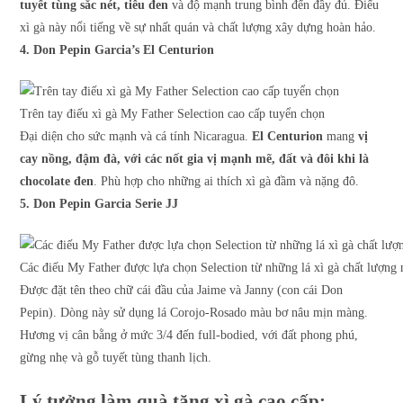
tuyết tùng sắc nét, tiêu đen
và độ mạnh trung bình đến đầy đủ. Điếu
xì gà này nổi tiếng về sự nhất quán và chất lượng xây dựng hoàn hảo.
4. Don Pepin Garcia’s El Centurion
Trên tay điếu xì gà My Father Selection cao cấp tuyển chọn
Đại diện cho sức mạnh và cá tính Nicaragua.
El Centurion
mang
vị
cay nồng, đậm đà, với các nốt gia vị mạnh mẽ, đất và đôi khi là
chocolate đen
. Phù hợp cho những ai thích xì gà đầm và nặng đô.
5. Don Pepin Garcia Serie JJ
Các điếu My Father được lựa chọn Selection từ những lá xì gà chất lượng 
Được đặt tên theo chữ cái đầu của Jaime và Janny (con cái Don
Pepin). Dòng này sử dụng lá Corojo-Rosado màu bơ nâu mịn màng.
Hương vị cân bằng ở mức 3/4 đến full-bodied, với đất phong phú,
gừng nhẹ và gỗ tuyết tùng thanh lịch.
Lý tưởng làm quà tặng xì gà cao cấp: