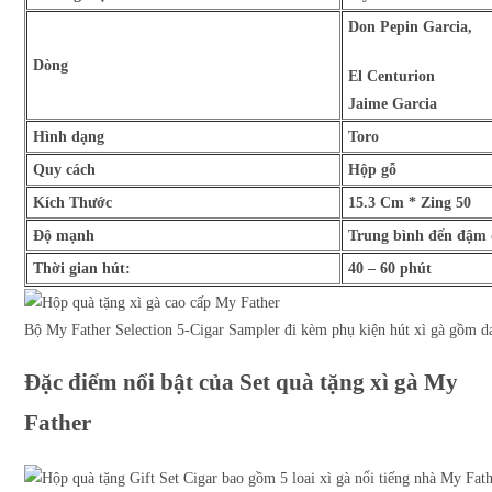
Don Pepin Garcia,
Dòng
El Centurion
Jaime Garcia
Hình dạng
Toro
Quy cách
Hộp gỗ
Kích Thước
15.3 Cm * Zing 50
Độ mạnh
Trung bình đến đậm
Thời gian hút:
40 – 60 phút
Bộ My Father Selection 5-Cigar Sampler đi kèm phụ kiện hút xì gà gồm dao 
Đặc điểm nổi bật của Set quà tặng xì gà My
Father