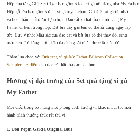
Hộp quà tặng Gift Set Cigar bao gồm 5 loai xì gà nổi tiếng nhà My Father
Hộp gỗ lớn bao gồm 5 điếu xì gà tuyển chọn. Chỉ điếu xì gà tốt nhất
và hoàn hảo nhất được lựa chọn. Dao cắt và bật lửa chính hãng My
Father đi kèm trong hộp. Bật lửa đầy gas bạn có thể sử dụng ngay lập
tức. Lưu ý nhỏ: Màu sắc của dao cắt và bật lửa có thể thay đổi sang
màu đen. Lô hàng mới nhất của chúng tôi nhận được là màu đỏ.
Thêm lựa chọn với
Quà tặng xì gà My Father Belicoso Collection
Sampler – 6 điếu
kèm dao cắt bật lửa cao cấp hơn.
Hương vị đặc trưng của Set quà tặng xì gà
My Father
Mỗi điếu trong bộ mang một phong cách hương vị khác nhau, tạo nên
hành trình thưởng thức rất thú vị.
1. Don Pepin Garcia Original Blue