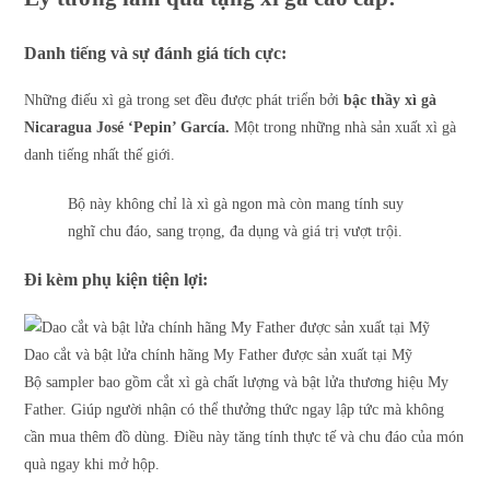
Danh tiếng và sự đánh giá tích cực:
Những điếu xì gà trong set đều được phát triển bởi
bậc thầy xì gà
Nicaragua
José ‘Pepin’ García.
M
ột trong những nhà sản xuất xì gà
danh tiếng nhất thế giới.
Bộ này không chỉ là xì gà ngon mà còn mang tính
suy
nghĩ chu đáo, sang trọng, đa dụng
và
giá trị vượt trội.
Đi kèm phụ kiện tiện lợi
:
Dao cắt và bật lửa chính hãng My Father được sản xuất tại Mỹ
Bộ sampler bao gồm
cắt xì gà chất lượng và
bật lửa
thương hiệu My
Father. Giúp người nhận có thể thưởng thức ngay lập tức mà không
cần mua thêm đồ dùng. Điều này tăng tính thực tế và chu đáo của món
quà ngay khi mở hộp.