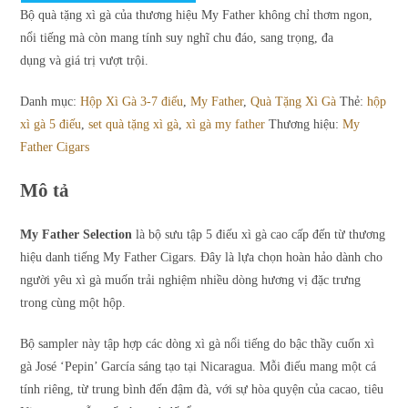
2.300.000₫.
Bộ quà tặng xì gà của thương hiệu My Father không chỉ thơm ngon,
-
nổi tiếng mà còn mang tính
suy nghĩ chu đáo, sang trọng, đa
Hộp
dụng
và
giá trị vượt trội.
5
điếu
Danh mục:
Hộp Xì Gà 3-7 điếu
,
My Father
,
Quà Tặng Xì Gà
Thẻ:
hộp
(dao
xì gà 5 điếu
,
set quà tặng xì gà
,
xì gà my father
Thương hiệu:
My
cắt
Father Cigars
+
bật
Mô tả
lửa)
số
My Father Selection
là bộ sưu tập 5 điếu xì gà cao cấp đến từ thương
lượng
hiệu danh tiếng
My Father Cigars
. Đây là lựa chọn hoàn hảo dành cho
người yêu xì gà muốn trải nghiệm nhiều dòng hương vị đặc trưng
trong cùng một hộp.
Bộ sampler này tập hợp các dòng xì gà nổi tiếng do bậc thầy cuốn xì
gà
José ‘Pepin’ García
sáng tạo tại Nicaragua. Mỗi điếu mang một cá
tính riêng, từ trung bình đến đậm đà, với sự hòa quyện của cacao, tiêu