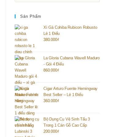
Sản Phẩm
Xì Gà Cohiba Rubicon Robusto
Lẻ 1 Điếu
380.000
₫
La Gloria Cubana Wavell Maduro
- Gói 4 Điếu
860.000
₫
Cigar Arturo Fuente Hemingway
Best Seller – Lẻ 1 Điếu
360.000
₫
Bộ Dụng Cụ Vệ Sinh Tẩu 3
Trong 1 Cán Gỗ Cao Cấp
200.000
₫