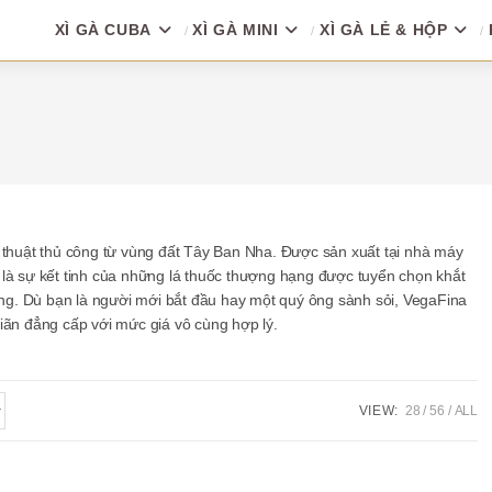
XÌ GÀ CUBA
XÌ GÀ MINI
XÌ GÀ LẺ & HỘP
ệ thuật thủ công từ vùng đất Tây Ban Nha. Được sản xuất tại nhà máy
 là sự kết tinh của những lá thuốc thượng hạng được tuyển chọn khắt
g. Dù bạn là người mới bắt đầu hay một quý ông sành sỏi, VegaFina
iãn đẳng cấp với mức giá vô cùng hợp lý.
VIEW:
28
56
ALL