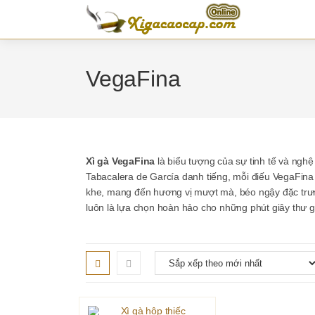
Skip
to
content
VegaFina
Xì gà VegaFina
là biểu tượng của sự tinh tế và ngh
Tabacalera de García danh tiếng, mỗi điếu VegaFina
khe, mang đến hương vị mượt mà, béo ngậy đặc trưn
luôn là lựa chọn hoàn hảo cho những phút giây thư g