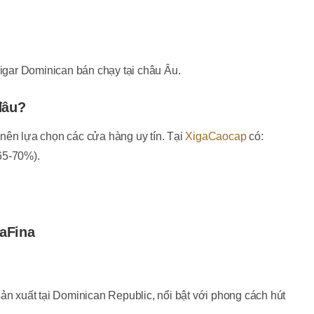
gar Dominican bán chạy tại châu Âu.
đâu?
nên lựa chọn các cửa hàng uy tín. Tại
XigaCaocap
có:
65-70%).
.
aFina
ản xuất tại Dominican Republic, nổi bật với phong cách hút