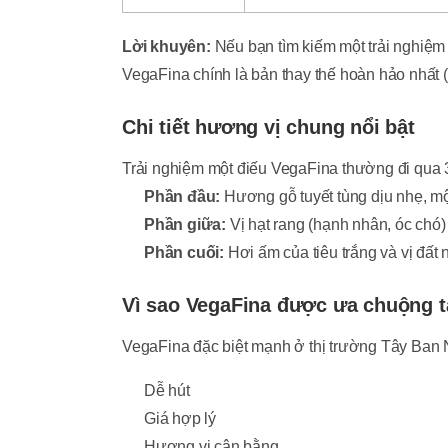
Lời khuyên:
Nếu bạn tìm kiếm một trải nghiệm
VegaFina chính là bản thay thế hoàn hảo nhất 
Chi tiết hương vị chung nổi bật
Trải nghiệm một điếu VegaFina thường đi qua 3 
Phần đầu:
Hương gỗ tuyết tùng dịu nhẹ, một
Phần giữa:
Vị hạt rang (hạnh nhân, óc chó)
Phần cuối:
Hơi ấm của tiêu trắng và vị đất 
Vì sao VegaFina được ưa chuộng t
VegaFina đặc biệt mạnh ở thị trường Tây Ban
Dễ hút
Giá hợp lý
Hương vị cân bằng