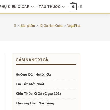
PHỤ KIỆN CIGAR
TẨU THUỐC
TOGGLE
0
WEBSITE
>
Sản phẩm
>
Xì Gà Non-Cuba
>
VegaFina
SEARCH
CẨM NANG XÌ GÀ
Hướng Dẫn Hút Xì Gà
Tin Tức Mới Nhất
Kiến Thức Xì Gà (Cigar 101)
Thương Hiệu Nổi Tiếng