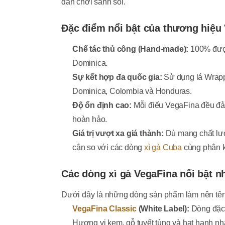
dân chơi sành sỏi.
Đặc điểm nổi bật của thương hiệu
Chế tác thủ công (Hand-made):
100% được
Dominica.
Sự kết hợp đa quốc gia:
Sử dụng lá Wrappe
Dominica, Colombia và Honduras.
Độ ổn định cao:
Mỗi điếu VegaFina đều đảm
hoàn hảo.
Giá trị vượt xa giá thành:
Dù mang chất lượ
cận so với các dòng
xì gà Cuba
cùng phân 
C
ác dòng xì gà VegaFina nổi bật n
Dưới đây là những dòng sản phẩm làm nên tên 
VegaFina Classic
(White Label):
Dòng đặc 
Hương vị kem, gỗ tuyết tùng và hạt hạnh nh