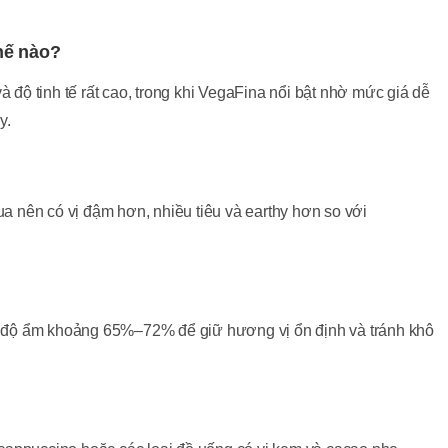
hế nào?
à độ tinh tế rất cao, trong khi VegaFina nổi bật nhờ mức giá dễ
y.
 nên có vị đậm hơn, nhiều tiêu và earthy hơn so với
?
 độ ẩm khoảng 65%–72% để giữ hương vị ổn định và tránh khô