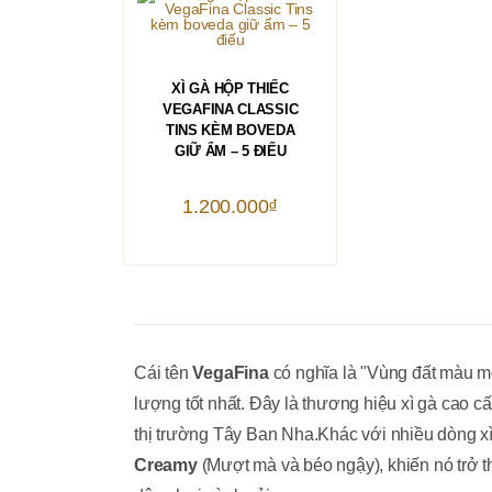
THÊM VÀO GIỎ HÀNG
XÌ GÀ HỘP THIẾC
VEGAFINA CLASSIC
TINS KÈM BOVEDA
GIỮ ẨM – 5 ĐIẾU
1.200.000
₫
Cái tên
VegaFina
có nghĩa là "Vùng đất màu mỡ
lượng tốt nhất. Đây là thương hiệu xì gà cao 
thị trường Tây Ban Nha.Khác với nhiều dòng xì
Creamy
(Mượt mà và béo ngậy), khiến nó trở 