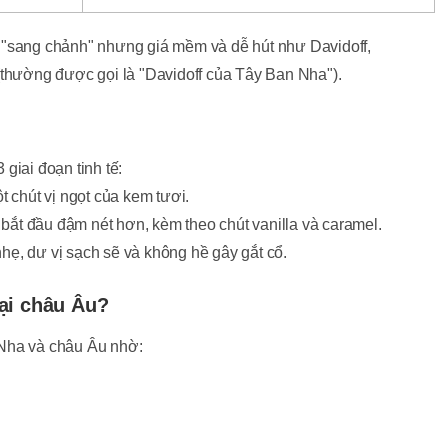
 "sang chảnh" nhưng giá mềm và dễ hút như Davidoff,
(thường được gọi là "Davidoff của Tây Ban Nha").
giai đoạn tinh tế:
 chút vị ngọt của kem tươi.
 bắt đầu đậm nét hơn, kèm theo chút vanilla và caramel.
nhẹ, dư vị sạch sẽ và không hề gây gắt cổ.
ại châu Âu?
 Nha và châu Âu nhờ: