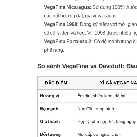
VegaFina Nicaragua:
Sử dụng 100% thuốc 
các nốt hương đất, gia vị và cacao.
VegaFina 1998:
Dòng kỷ niệm với thời gian 
sô cô la đen và tiêu. VF 1998 được nhiều n
VegaFina Fortaleza 2:
Có độ mạnh trung bìn
phê rang.
So sánh VegaFina và Davidoff: Đâu
ĐẶC ĐIỂM
XÌ GÀ VEGAFINA
Hương vị
Êm dịu, nhiều kem, dễ hút.
Độ mạnh
Nhẹ đến trung bình.
Giá thành
Hợp lý, phù hợp hút hàng ngày.
Đối tượng
Mọi cấp độ người chơi.