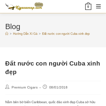
Skip
0
to
content
Blog
>
Hướng Dẫn Xì Gà
>
Đất nước con người Cuba xinh đẹp
Đất nước con người Cuba xinh
đẹp
Post
Post
Premium Cigars
08/01/2018
author:
published:
Nằm bên bờ biển Caribbean, quốc đảo xinh đẹp Cuba sở hữu