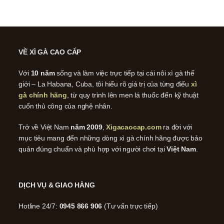
VỀ XÌ GÀ CAO CẤP
Với
10 năm
sống và làm việc trực tiếp tại cái nôi xì gà thế
giới – La Habana, Cuba, tôi hiểu rõ giá trị của từng điếu
xì
gà chính hãng
, từ quy trình lên men lá thuốc đến kỹ thuật
cuốn thủ công của nghệ nhân.
Trở về Việt Nam
năm 2009
,
Xigacaocap.com
ra đời với
mục tiêu mang đến những dòng xì gà chính hãng được bảo
quản đúng chuẩn và phù hợp với người chơi tại
Việt Nam
.
DỊCH VỤ & GIAO HÀNG
Hotline 24/7:
0945 866 906
(Tư vấn trực tiếp)