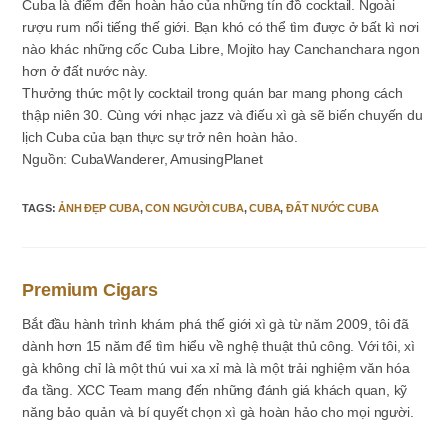
Cuba là điểm đến hoàn hảo của những tín đồ cocktail. Ngoài
rượu rum nổi tiếng thế giới. Bạn khó có thể tìm được ở bất kì nơi
nào khác những cốc Cuba Libre, Mojito hay Canchanchara ngon
hơn ở đất nước này.
Thưởng thức một ly cocktail trong quán bar mang phong cách
thập niên 30. Cùng với nhạc jazz và điếu xì gà sẽ biến chuyến du
lịch Cuba của bạn thực sự trở nên hoàn hảo.
Nguồn: CubaWanderer, AmusingPlanet
TAGS
:
ẢNH ĐẸP CUBA
,
CON NGƯỜI CUBA
,
CUBA
,
ĐẤT NƯỚC CUBA
Premium Cigars
Bắt đầu hành trình khám phá thế giới xì gà từ năm 2009, tôi đã
dành hơn 15 năm để tìm hiểu về nghệ thuật thủ công. Với tôi, xì
gà không chỉ là một thú vui xa xỉ mà là một trải nghiệm văn hóa
đa tầng. XCC Team mang đến những đánh giá khách quan, kỹ
năng bảo quản và bí quyết chọn xì gà hoàn hảo cho mọi người.