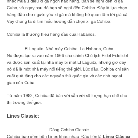
nhắc mua 1 điếu xì gà ngon hảo hạng. Bạn sẽ nghĩ đến xì gà
Cuba, và ngay sau đó bạn sẽ nghĩ đến Cohiba. Đây là lựa chọn
hàng đầu cho người yêu xì gà mà không hề quan tâm tới giá cả.
Vậy chúng ta đi tìm hiểu hướng dẫn chọn xì gà Cohiba.
Cohiba là thương hiệu hàng đầu của Habanos.
El Laguito. Nhà máy Cohiba. La Habana, Cuba
Nó được tạo ra vào năm 1966 cho chính Chủ tịch Fidel Fidelidel
và được sản xuất tại nhà máy bí mật El Laguito, nhưng giờ đây
nó đã là một nhà máy nổi tiếng thế giới. Lúc đầu, Cohiba chỉ sản
xuất quà tặng cho các nguyên thủ quốc gia và các nhà ngoại
giao của Cuba.
Từ năm 1982, Cohiba đã bán với sẵn với số lượng hạn chế cho
thị trường thế giới.
Lines Classic:
Dòng Cohiba Classic
Cohiba bao gồm bốn Lines khác nhau. Đầu tiên là
Línea Clásica