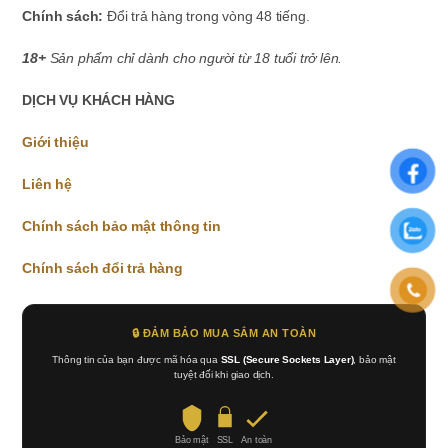
Chính sách:
Đổi trả hàng trong vòng 48 tiếng.
18+
Sản phẩm chỉ dành cho người từ 18 tuổi trở lên.
DỊCH VỤ KHÁCH HÀNG
Giới thiệu
Liên hệ
Chính sách bảo mật thông tin
Chính sách đổi trả hàng
🔒 ĐẢM BẢO MUA SẮM AN TOÀN
Thông tin của bạn được mã hóa qua
SSL (Secure Sockets Layer)
, bảo mật
tuyệt đối khi giao dịch.
Bảo mật
SSL
An toàn