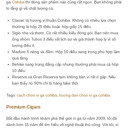
gà
Cohiba
thì dòng sản phẩm nào cũng rất ngon. Bạn không phải
lo lắng gì về chất lượng cả.
Classic là hương vị thuần Cohiba. Không có nhiều lựa chọn
thường là hộp 25 điếu hoặc hộp giấy 15 điếu.
Siglo nhẹ và thơm. Có rất nhiều kiểu đóng gói. Bạn nên mua
ống nhôm Tubos 3 điếu rất lịch sự và giá thành hợp lý vì số
lượng điếu ít.
Maduro 5 nặng và đầm. Hộp 10 điếu sang trọng phù hợp làm
quà tặng.
Behike sang trọng đẳng cấp nhưng thường phải mua cả hộp
10 điếu.
Reserva và Gran Reserva tạm không bàn vì rất ít gặp. Nếu
bạn thấy nó 90% chỉ là hàng fake thôi.
Tags
:
cach chon xi ga cohiba
,
huong dan chon xi ga cohiba
Premium Cigars
Bắt đầu hành trình khám phá thế giới xì gà từ năm 2009, tôi đã
dành hơn 15 năm để tìm hiểu về nghệ thuật thủ công. Với tôi, xì