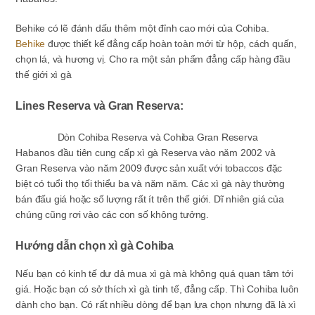
Behike có lẽ đánh dấu thêm một đỉnh cao mới của Cohiba.
Behike
được thiết kế đẳng cấp hoàn toàn mới từ hộp, cách quấn,
chọn lá, và hương vị. Cho ra một sản phẩm đẳng cấp hàng đầu
thế giới xì gà
Lines Reserva và Gran Reserva:
Dòn Cohiba Reserva và Cohiba Gran Reserva
Habanos đầu tiên cung cấp xì gà Reserva vào năm 2002 và
Gran Reserva vào năm 2009 được sản xuất với tobaccos đặc
biệt có tuổi thọ tối thiểu ba và năm năm. Các xì gà này thường
bán đấu giá hoặc số lượng rất ít trên thế giới. Dĩ nhiên giá của
chúng cũng rơi vào các con số không tưởng.
Hướng dẫn chọn xì gà Cohiba
Nếu bạn có kinh tế dư dả mua xì gà mà không quá quan tâm tới
giá. Hoặc bạn có sở thích xì gà tinh tế, đẳng cấp. Thì Cohiba luôn
dành cho bạn. Có rất nhiều dòng để bạn lựa chọn nhưng đã là xì