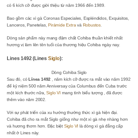
có 6 kích cỡ được giới thiệu từ năm 1966 đến 1989.
Bao gồm các xì gà Coronas Especiales, Espléndidos, Exquisitos,
Lanceros, Panetelas,
Pirámide Extra
và
Robustos
.
Dòng sản phẩm này mang đậm chất Cohiba thuần khiết nhất
hương vị làm lên tên tuổi của thương hiệu Cohiba ngày nay.
Lines 1492 (Lines
Siglo
):
Dòng Cohiba Siglo
Sau đó, có
Línea 1492
, năm kích cỡ được ra mắt vào năm 1992
để kỷ niệm 500 năm Anniversay của Columbus đến Cuba trước
một kích thước nữa,
Siglo VI
mang tính biểu tượng , đã được
thêm vào năm 2002.
Với sự phát triển của xu hướng thưởng thức xì gà hiện đại.
Cohiba đã cho ra mắt Siglo giống như một xì gà nhẹ nhàng hơn
và hương thơm hơn. Đặc biệt
Siglo VI
là dòng xì gà đẳng cấp
nhất ở Lines này.