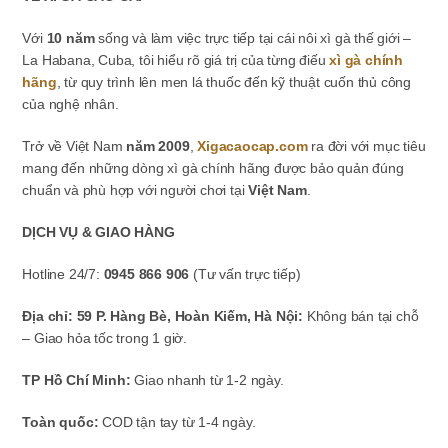
Với
10 năm
sống và làm việc trực tiếp tại cái nôi xì gà thế giới –
La Habana, Cuba, tôi hiểu rõ giá trị của từng điếu
xì gà chính
hãng
, từ quy trình lên men lá thuốc đến kỹ thuật cuốn thủ công
của nghệ nhân.
Trở về Việt Nam
năm 2009
,
Xigacaocap.com
ra đời với mục tiêu
mang đến những dòng xì gà chính hãng được bảo quản đúng
chuẩn và phù hợp với người chơi tại
Việt Nam
.
DỊCH VỤ & GIAO HÀNG
Hotline 24/7:
0945 866 906
(Tư vấn trực tiếp)
Địa chỉ: 59 P. Hàng Bè, Hoàn Kiếm, Hà Nội:
Không bán tại chỗ
– Giao hỏa tốc trong 1 giờ.
TP Hồ Chí Minh:
Giao nhanh từ 1-2 ngày.
Toàn quốc:
COD tận tay từ 1-4 ngày.