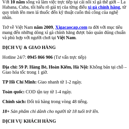
Với
10 năm
sống và làm việc trực tiếp tại cái nôi xì gà thế giới – La
Habana, Cuba, tôi hiểu rõ giá trị của từng điếu
xì gà chính hãng
, từ
quy trình lên men lá thuốc đến kỹ thuật cuốn thủ công của nghệ
nhân.
Trở về Việt Nam
năm 2009
,
Xigacaocap.com
ra đời với mục tiêu
mang đến những dòng xì gà chính hãng được bảo quản đúng chuẩn
và phù hợp với người chơi tại
Việt Nam
.
DỊCH VỤ & GIAO HÀNG
Hotline 24/7:
0945 866 906
(Tư vấn trực tiếp)
Địa chỉ: 59 P. Hàng Bè, Hoàn Kiếm, Hà Nội:
Không bán tại chỗ –
Giao hỏa tốc trong 1 giờ.
TP Hồ Chí Minh:
Giao nhanh từ 1-2 ngày.
Toàn quốc:
COD tận tay từ 1-4 ngày.
Chính sách:
Đổi trả hàng trong vòng 48 tiếng.
18+
Sản phẩm chỉ dành cho người từ 18 tuổi trở lên.
DỊCH VỤ KHÁCH HÀNG