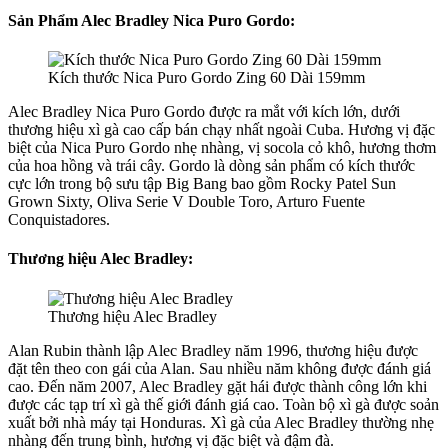
Sản Phẩm Alec Bradley Nica Puro Gordo:
Kích thước Nica Puro Gordo Zing 60 Dài 159mm
Alec Bradley Nica Puro Gordo được ra mắt với kích lớn, dưới
thương hiệu xì gà cao cấp bán chạy nhất ngoài Cuba. Hương vị đặc
biệt của Nica Puro Gordo nhẹ nhàng, vị socola cỏ khô, hương thơm
của hoa hồng và trái cây. Gordo là dòng sản phẩm có kích thước
cực lớn trong bộ sưu tập Big Bang bao gồm Rocky Patel Sun
Grown Sixty, Oliva Serie V Double Toro, Arturo Fuente
Conquistadores.
Thương hiệu Alec Bradley:
Thương hiệu Alec Bradley
Alan Rubin thành lập Alec Bradley năm 1996, thương hiệu được
đặt tên theo con gái của Alan. Sau nhiều năm không được đánh giá
cao. Đến năm 2007, Alec Bradley gặt hái được thành công lớn khi
được các tạp trí xì gà thế giới đánh giá cao. Toàn bộ xì gà được soản
xuất bởi nhà máy tại Honduras. Xì gà của Alec Bradley thường nhẹ
nhàng đến trung bình, hương vị đặc biệt và đậm đà.