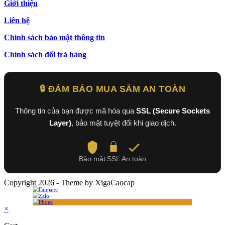
Giới thiệu
Liên hệ
Chính sách bảo mật thông tin
Chính sách đổi trả hàng
🔒 ĐẢM BẢO MUA SẮM AN TOÀN
Thông tin của bạn được mã hóa qua
SSL (Secure Sockets
Layer)
, bảo mật tuyệt đối khi giao dịch.
Bảo mật
SSL
An toàn
Copyright 2026 - Theme by XigaCaocap
×