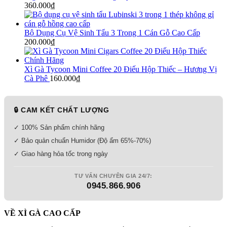
360.000
₫
Bộ Dụng Cụ Vệ Sinh Tẩu 3 Trong 1 Cán Gỗ Cao Cấp
200.000
₫
Xì Gà Tycoon Mini Coffee 20 Điếu Hộp Thiếc – Hương Vị
Cà Phê
160.000
₫
🔒 CAM KẾT CHẤT LƯỢNG
✓ 100% Sản phẩm chính hãng
✓ Bảo quản chuẩn Humidor (Độ ẩm 65%-70%)
✓ Giao hàng hỏa tốc trong ngày
TƯ VẤN CHUYÊN GIA 24/7:
0945.866.906
VỀ XÌ GÀ CAO CẤP