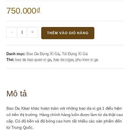
750.000
₫
Bao
-
+
THÊM VÀO GIỎ HÀNG
Da
Xikar
-
Danh mục:
Bao Da Đựng Xì Gà
,
Túi Đựng Xì Gà
1
Thẻ:
bao da bao quan xi ga
,
bao da cigar
,
phu kien xi ga
Điếu
số
lượng
Mô tả
Bao Da Xikar khác hoàn toàn với những bao da xì gà 1 điếu hiện
có trên thị trường. Hàng chính hàng luôn được làm từ da thật cao
cấp. Có độ bền và độ bóng cao hơn rất nhiều các sản phẩm đến
từ Trung Quốc.