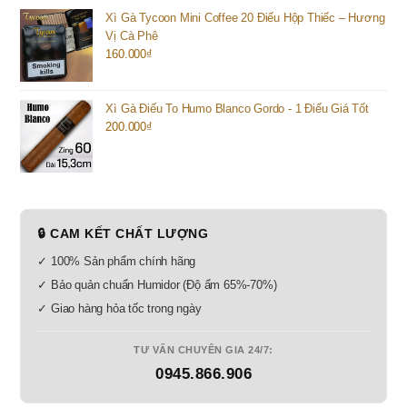
Xì Gà Tycoon Mini Coffee 20 Điếu Hộp Thiếc – Hương
Vị Cà Phê
160.000
₫
Xì Gà Điếu To Humo Blanco Gordo - 1 Điếu Giá Tốt
200.000
₫
🔒 CAM KẾT CHẤT LƯỢNG
✓ 100% Sản phẩm chính hãng
✓ Bảo quản chuẩn Humidor (Độ ẩm 65%-70%)
✓ Giao hàng hỏa tốc trong ngày
TƯ VẤN CHUYÊN GIA 24/7:
0945.866.906