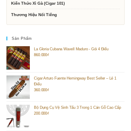
Kiến Thức Xì Gà (Cigar 101)
Thương Hiệu Nổi Tiếng
Sản Phẩm
La Gloria Cubana Wavell Maduro - Gói 4 Điếu
860.000
₫
Cigar Arturo Fuente Hemingway Best Seller – Lẻ 1
Điếu
360.000
₫
Bộ Dụng Cụ Vệ Sinh Tẩu 3 Trong 1 Cán Gỗ Cao Cấp
200.000
₫