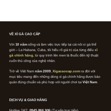
VỀ XÌ GÀ CAO CẤP
Với
10 năm
sống và làm việc trực tiếp tại cái nôi xì gà thế
giới – La Habana, Cuba, tôi hiểu rõ giá trị của từng điếu
xì
gà chính hãng
, từ quy trình lên men lá thuốc đến kỹ thuật
cuốn thủ công của nghệ nhân.
Trở về Việt Nam
năm 2009
,
Xigacaocap.com
ra đời với
mục tiêu mang đến những dòng xì gà chính hãng được bảo
quản đúng chuẩn và phù hợp với người chơi tại
Việt Nam
.
DỊCH VỤ & GIAO HÀNG
Hotline 24/7:
0945 866 906
(Tư vấn trực tiếp)