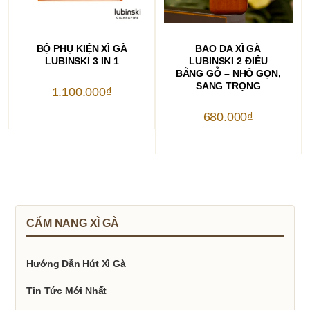
THÊM VÀO GIỎ HÀNG
THÊM VÀO GIỎ HÀNG
BỘ PHỤ KIỆN XÌ GÀ
BAO DA XÌ GÀ
LUBINSKI 3 IN 1
LUBINSKI 2 ĐIẾU
BẰNG GỖ – NHỎ GỌN,
SANG TRỌNG
1.100.000
₫
680.000
₫
CẨM NANG XÌ GÀ
Hướng Dẫn Hút Xì Gà
Tin Tức Mới Nhất