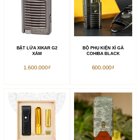
THÊM VÀO GIỎ HÀNG
THÊM VÀO GIỎ HÀNG
BẬT LỬA XIKAR G2
BỘ PHỤ KIỆN XÌ GÀ
XÁM
COHIBA BLACK
1.600.000
₫
600.000
₫