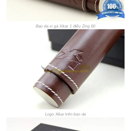
Bao da xì gà Xikar 1 điếu Zing 60
Logo Xikar trên bao da