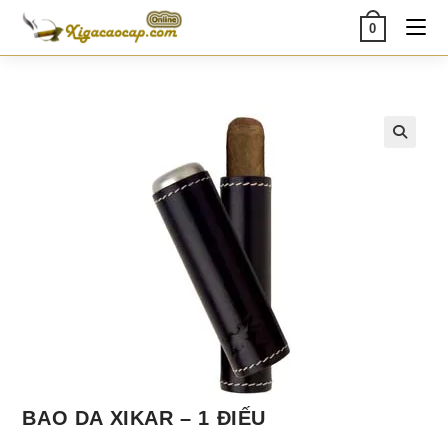
Skip
0
to
content
🔍
BAO DA XIKAR – 1 ĐIẾU