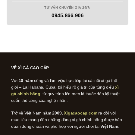
TƯ VẤN CHUYÊN GIA 24/7:
0945.866.906
VỀ XÌ GÀ CAO CẤP
Với
10 năm
sống và làm việc trực tiếp tại cái nôi xì gà thế
giới – La Habana, Cuba, tôi hiểu rõ giá trị của từng điếu
xì
gà chính hãng
, từ quy trình lên men lá thuốc đến kỹ thuật
cuốn thủ công của nghệ nhân.
Trở về Việt Nam
năm 2009
,
Xigacaocap.com
ra đời với
mục tiêu mang đến những dòng xì gà chính hãng được bảo
quản đúng chuẩn và phù hợp với người chơi tại
Việt Nam
.