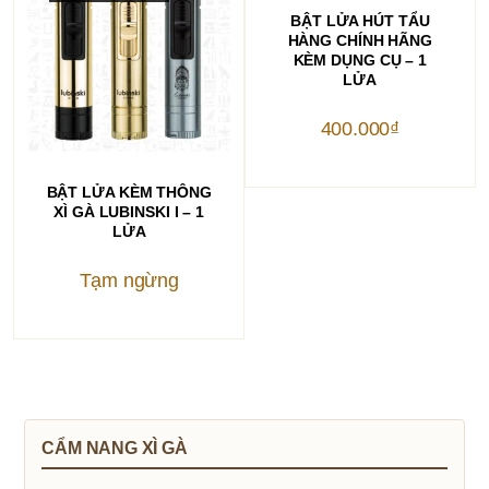
THÊM VÀO GIỎ HÀNG
BẬT LỬA HÚT TẨU
HÀNG CHÍNH HÃNG
KÈM DỤNG CỤ – 1
LỬA
400.000
₫
Sản
phẩm
CHỌN
BẬT LỬA KÈM THÔNG
này
XÌ GÀ LUBINSKI I – 1
có
nhiều
LỬA
biến
thể.
Các
Tạm ngừng
tùy
chọn
có
thể
được
chọn
trên
trang
sản
phẩm
CẨM NANG XÌ GÀ