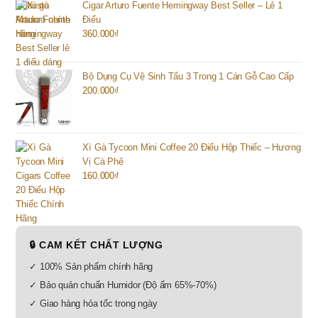
Cigar Arturo Fuente Hemingway Best Seller – Lẻ 1
Điếu
360.000
₫
Bộ Dụng Cụ Vệ Sinh Tẩu 3 Trong 1 Cán Gỗ Cao Cấp
200.000
₫
Xì Gà Tycoon Mini Coffee 20 Điếu Hộp Thiếc – Hương
Vị Cà Phê
160.000
₫
🔒 CAM KẾT CHẤT LƯỢNG
✓ 100% Sản phẩm chính hãng
✓ Bảo quản chuẩn Humidor (Độ ẩm 65%-70%)
✓ Giao hàng hỏa tốc trong ngày