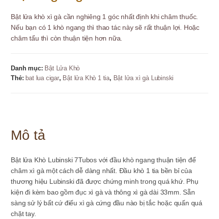
Bật lửa khò xì gà cần nghiêng 1 góc nhất định khi châm thuốc.
Nếu bạn có 1 khò ngang thì thao tác này sẽ rất thuận lợi. Hoặc
châm tẩu thì còn thuận tiện hơn nữa.
Danh mục:
Bật Lửa Khò
Thẻ:
bat lua cigar
,
Bật lửa Khò 1 tia
,
Bật lửa xì gà Lubinski
Mô tả
Bật lửa Khò Lubinski 7Tubos với đầu khò ngang thuận tiện để
châm xì gà một cách dễ dàng nhất. Đầu khò 1 tia bền bỉ của
thương hiệu Lubinski đã được chứng minh trong quá khứ. Phụ
kiện đi kèm bao gồm đục xì gà và thông xì gà dài 33mm. Sẵn
sàng sử lý bất cứ điếu xì gà cứng đầu nào bị tắc hoặc quấn quá
chặt tay.