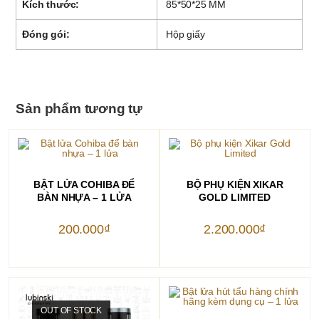
Kích thước:
85*50*25 MM
Đóng gói:
Hộp giấy
Sản phẩm tương tự
THÊM VÀO GIỎ HÀNG
THÊM VÀO GIỎ HÀNG
BẬT LỬA COHIBA ĐỂ
BỘ PHỤ KIỆN XIKAR
BÀN NHỰA – 1 LỬA
GOLD LIMITED
200.000
₫
2.200.000
₫
OUT OF STOCK