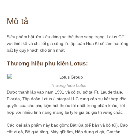
khoan
-
Hàng
Mô tả
Chính
Hãng
số
Siêu phẩm bật lửa kiểu dáng xe thể thao sang trọng. Lotus GT
lượng
với thiết kế và chi tiết gia công từ tập toàn Hoa Kì sẽ làm hài lòng
bất kỳ quý khách khó tính nhất.
Thương hiệu phụ kiện Lotus:
Thương hiệu Lotus
Được thành lập vào năm 1991 và có trụ sở tại Ft. Lauderdale,
Florida, Tập đoàn Lotus / Integral LLC cung cấp sự kết hợp độc
quyền của các phụ kiện hút thuốc tốt nhất trong phân khúc, kết
hợp với nhiều tính năng mang lại tỷ lệ giá trị: giá trị vững chắc.
Các loại sản phẩm này bao gồm: Bật lửa (để bàn và bỏ túi), Dao
cắt xì gà, Bộ quà tặng, Máy giữ ẩm, Hộp đựng xì gà, Gạt tàn