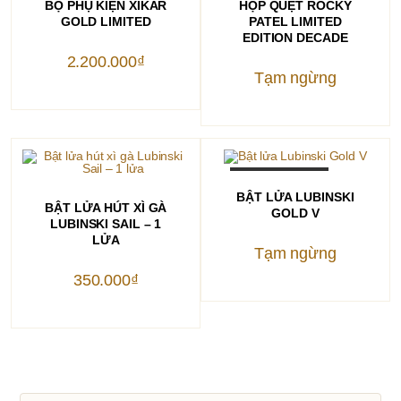
BỘ PHỤ KIỆN XIKAR
HỘP QUẸT ROCKY
GOLD LIMITED
PATEL LIMITED
EDITION DECADE
2.200.000
₫
Tạm ngừng
OUT OF STOCK
ĐỌC TIẾP
BẬT LỬA LUBINSKI
THÊM VÀO GIỎ HÀNG
BẬT LỬA HÚT XÌ GÀ
GOLD V
LUBINSKI SAIL – 1
LỬA
Tạm ngừng
350.000
₫