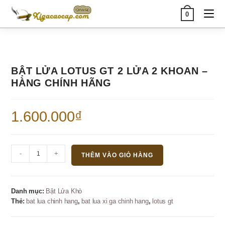
Skip
0
to
content
BẬT LỬA LOTUS GT 2 LỬA 2 KHOAN –
HÀNG CHÍNH HÃNG
1.600.000
₫
Bật
-
+
THÊM VÀO GIỎ HÀNG
lửa
Lotus
GT
Danh mục:
Bật Lửa Khò
2
Thẻ:
bat lua chinh hang
,
bat lua xi ga chinh hang
,
lotus gt
lửa
2