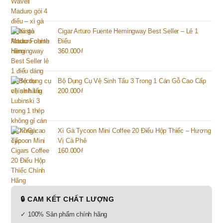
Cigar Arturo Fuente Hemingway Best Seller – Lẻ 1
Điếu
360.000
₫
Bộ Dụng Cụ Vệ Sinh Tẩu 3 Trong 1 Cán Gỗ Cao Cấp
200.000
₫
Xì Gà Tycoon Mini Coffee 20 Điếu Hộp Thiếc – Hương
Vị Cà Phê
160.000
₫
🔒 CAM KẾT CHẤT LƯỢNG
✓ 100% Sản phẩm chính hãng