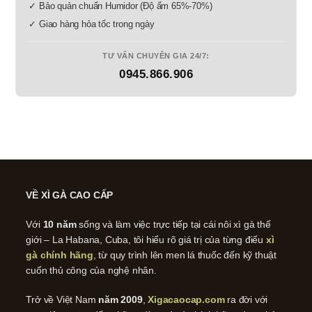
✓ Bảo quản chuẩn Humidor (Độ ẩm 65%-70%)
✓ Giao hàng hỏa tốc trong ngày
TƯ VẤN CHUYÊN GIA 24/7:
0945.866.906
VỀ XÌ GÀ CAO CẤP
Với
10 năm
sống và làm việc trực tiếp tại cái nôi xì gà thế
giới – La Habana, Cuba, tôi hiểu rõ giá trị của từng điếu
xì
gà chính hãng
, từ quy trình lên men lá thuốc đến kỹ thuật
cuốn thủ công của nghệ nhân.
Trở về Việt Nam
năm 2009
,
Xigacaocap.com
ra đời với