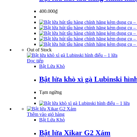
400.000
₫
Out of Stock
Đọc tiếp
Bật Lửa Khò
Bật lửa khò xì gà Lubinski hình
Tạm ngừng
Thêm vào giỏ hàng
Bật Lửa Khò
Bật lửa Xikar G2 Xám