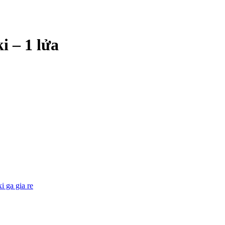
i – 1 lửa
xi ga gia re