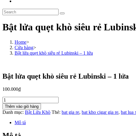
Toggle
website
Search
search
this
website
Bật lửa quẹt khò siêu rẻ Lubinsk
Home
>
Cửa hàng
>
Bật lửa quẹt khò siêu rẻ Lubinski – 1 lửa
Bật lửa quẹt khò siêu rẻ Lubinski – 1 lửa
100.000
₫
Bật
lửa
Thêm vào giỏ hàng
quẹt
Danh mục:
Bật Lửa Khò
Thẻ:
bat gia re
,
bat kho cigar gia re
,
bat lua 
khò
siêu
Mô tả
rẻ
Lubinski
Mô tả