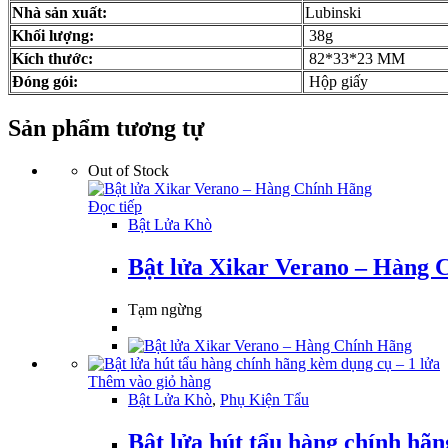
Nhà sản xuất:
Lubinski
Khối lượng:
38g
Kích thước:
82*33*23 MM
Đóng gói:
Hộp giấy
Sản phẩm tương tự
Out of Stock
Đọc tiếp
Bật Lửa Khò
Bật lửa Xikar Verano – Hàng 
Tạm ngừng
Thêm vào giỏ hàng
Bật Lửa Khò
,
Phụ Kiện Tẩu
Bật lửa hút tẩu hàng chính hãn