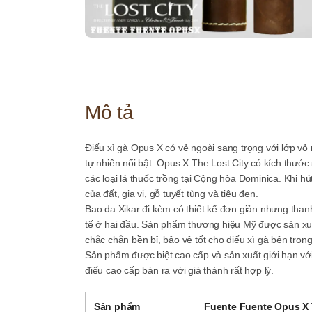
Mô tả
Điếu xì gà Opus X có vẻ ngoài sang trọng với lớp v
tự nhiên nổi bật. Opus X The Lost City có kích thướ
các loại lá thuốc trồng tại Cộng hòa Dominica. Khi
của đất, gia vị, gỗ tuyết tùng và tiêu đen.
Bao da Xikar đi kèm có thiết kế đơn giản nhưng than
tế ở hai đầu. Sản phẩm thương hiệu Mỹ được sản xuấ
chắc chắn bền bỉ, bảo vệ tốt cho điếu xì gà bên trong
Sản phẩm được biệt cao cấp và sản xuất giới hạn vớ
điếu cao cấp bán ra với giá thành rất hợp lý.
Sản phẩm
Fuente Fuente Opus X 