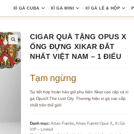
XÌ GÀ CUBA
XÌ GÀ MINI
XÌ GÀ LẺ & HỘP
P
CIGAR QUÀ TẶNG OPUS X
ỐNG ĐỰNG XIKAR ĐẮT
🔍
NHẤT VIỆT NAM – 1 ĐIẾU
Tạm ngừng
Sự kết hợp hoàn hảo giữ phụ kiện Xikar cao cấp và xì
gà OpusX The Lost City. Thương hiệu xì gà cao cấp
nhất trên thế giới
Danh mục:
Arturo Fuente
,
Arturo Fuente Opus X
,
Xì Gà
VIP – Limited