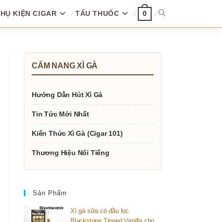
HỤ KIỆN CIGAR
TẨU THUỐC
TOGGLE
0
WEBSITE
CẨM NANG XÌ GÀ
SEARCH
Hướng Dẫn Hút Xì Gà
Tin Tức Mới Nhất
Kiến Thức Xì Gà (Cigar 101)
Thương Hiệu Nổi Tiếng
Sản Phẩm
Xì gà sữa có đầu lọc
Blackstone Tipped Vanilla cho