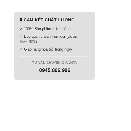
🔒 CAM KẾT CHẤT LƯỢNG
✓ 100% Sản phẩm chính hãng
✓ Bảo quản chuẩn Humidor (Độ ẩm
65%-70%)
✓ Giao hàng hỏa tốc trong ngày
TƯ VẤN CHUYÊN GIA 24/7:
0945.866.906