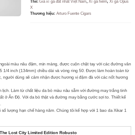
Thẻ:
Giá xì gà đắt nhất Việt Nam
,
Xì gà hiếm
,
Xì gà Opus
X
Thương hiệu:
Arturo Fuente Cigars
ỏ ngoài màu nâu đậm, mịn màng, được cuộn chặt tay với các đường vân
c 5 1/4 inch (134mm) chiều dài và vòng ring 50. Được làm hoàn toàn từ
 hút, người dùng sẽ cảm nhận được hương vị đậm đà với các nốt hương
h lịch. Làm từ chất liệu da bò màu nâu sẫm với đường may trắng tinh
t ở Ấn Độ. Với da bò thật và đường may bằng cước sợi to. Thiết kế
.
i số lượng hạn chế hàng năm. Chúng tôi kế hợp với 1 bao da Xikar 1
The Lost City Limited Edition Robusto