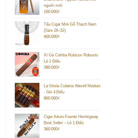
người mới
160.000
₫
Tẩu Cigar Mini Gỗ Thạch Nam
(Size 26–32)
400.000
₫
Xì Gà Cohiba Rubicon Robusto
Lẻ 1 Điếu
380.000
₫
La Gloria Cubana Wavell Maduro
- Gói 4 Điếu
860.000
₫
Cigar Arturo Fuente Hemingway
Best Seller – Lẻ 1 Điếu
360.000
₫