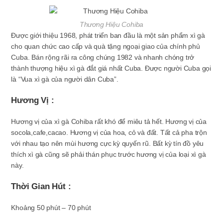
Thương Hiệu Cohiba
Được giới thiệu 1968, phát triển ban đầu là một sản phẩm xì gà
cho quan chức cao cấp và quà tặng ngoại giao của chính phủ
Cuba. Bán rộng rãi ra công chúng 1982 và nhanh chóng trở
thành thượng hiệu xì gà đắt giá nhất Cuba. Được người Cuba gọi
là “Vua xì gà của người dân Cuba”.
Hương Vị :
Hương vị của xì gà Cohiba rất khó để miêu tả hết. Hương vị của
socola,cafe,cacao. Hương vị của hoa, cỏ và đất. Tất cả pha trộn
với nhau tạo nên mùi hương cực kỳ quyến rũ. Bất kỳ tín đồ yêu
thích xì gà cũng sẽ phải thán phục trước hương vị của loại xì gà
này.
Thời Gian Hút :
Khoảng 50 phút – 70 phút