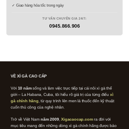
✓ Giao hàng hỏa tốc trong ngày
TƯ VẤN CHUYÊN GIA 24/7:
0945.866.906
VỀ XÌ GÀ CAO CẤP
Với
10 năm
sống và làm việc trực tiếp tại cái nôi xì gà thế
giới – La Habana, Cuba, tôi hiểu rõ giá trị của từng điếu
xì
gà chính hãng
, từ quy trình lên men lá thuốc đến kỹ thuật
cuốn thủ công của nghệ nhân.
Trở về Việt Nam
năm 2009
,
Xigacaocap.com
ra đời với
mục tiêu mang đến những dòng xì gà chính hãng được bảo