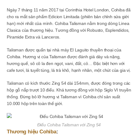
Ngày 7 tháng 11 năm 2017 tại Corinthia Hotel London, Cohiba đã
cho ra mắt sản phẩm Edicion Limitada (phiên bản chỉnh sửa giới
hạn) mới nhất của mình. Cohiba Talisman nằm trong dòng Linea
Clasica của thương hiệu. Tương đồng với Robusto, Esplendidos,
Piramide Extra và Lanceros.
Talisman được quấn tại nhà máy El Laguito thuyền thoại của
Cohiba. Hương vị của Talisman được đánh giá dày và nặng,
hương quế, sô cô la đen ngọt, vani, đất, cỏ… Đặc biệt hơn với
cafe tươi, lá tuyết tùng, lá trà khô, hạnh nhân, một chút của gia vị.
Talisman có kích thước Zing 54 dài 154mm, được đóng trong các
hộp gỗ nắp trượt 10 điếu. Khá tương đồng với hộp Siglo VI truyền
thống. Đừng bỏ lỡ hương vị Talisman vì Cohiba chỉ sản xuất
10.000 hộp trên toàn thế giới.
Điếu Cohiba Talisman với Zing 54
Thương hiệu Cohiba
: