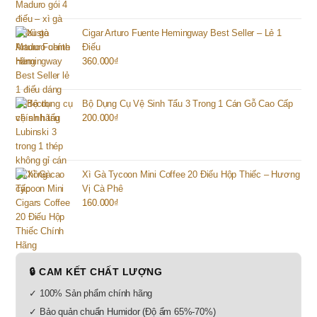
Cigar Arturo Fuente Hemingway Best Seller – Lẻ 1
Điếu
360.000
₫
Bộ Dụng Cụ Vệ Sinh Tẩu 3 Trong 1 Cán Gỗ Cao Cấp
200.000
₫
Xì Gà Tycoon Mini Coffee 20 Điếu Hộp Thiếc – Hương
Vị Cà Phê
160.000
₫
🔒 CAM KẾT CHẤT LƯỢNG
✓ 100% Sản phẩm chính hãng
✓ Bảo quản chuẩn Humidor (Độ ẩm 65%-70%)