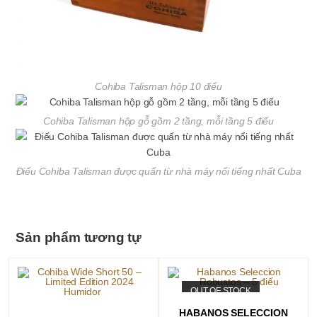
Cohiba Talisman hộp 10 điếu
Cohiba Talisman hộp gỗ gồm 2 tầng, mỗi tầng 5 điếu
Điếu Cohiba Talisman được quấn từ nhà máy nổi tiếng nhất Cuba
Sản phẩm tương tự
OUT OF STOCK
ĐỌC TIẾP
HABANOS SELECCION
THÊM VÀO GIỎ HÀNG