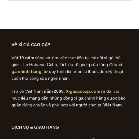
VỀ XÌ GÀ CAO CẤP
Với
10 năm
sống và làm việc trực tiếp tại cái nôi xì gà thế
giới – La Habana, Cuba, tôi hiểu rõ giá trị của từng điếu
xì
gà chính hãng
, từ quy trình lên men lá thuốc đến kỹ thuật
cuốn thủ công của nghệ nhân.
Trở về Việt Nam
năm 2009
,
Xigacaocap.com
ra đời với
mục tiêu mang đến những dòng xì gà chính hãng được bảo
quản đúng chuẩn và phù hợp với người chơi tại
Việt Nam
.
DỊCH VỤ & GIAO HÀNG