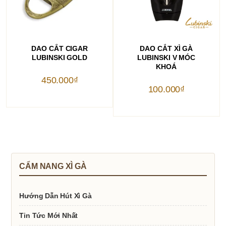
THÊM VÀO GIỎ HÀNG
THÊM VÀO GIỎ HÀNG
DAO CẮT CIGAR
DAO CẮT XÌ GÀ
LUBINSKI GOLD
LUBINSKI V MÓC
KHOÁ
450.000
₫
100.000
₫
CẨM NANG XÌ GÀ
Hướng Dẫn Hút Xì Gà
Tin Tức Mới Nhất