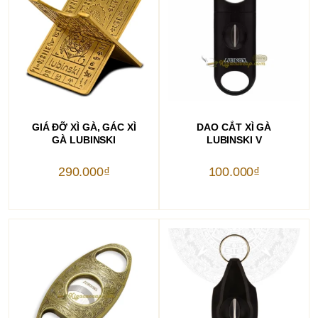
THÊM VÀO GIỎ HÀNG
THÊM VÀO GIỎ HÀNG
GIÁ ĐỠ XÌ GÀ, GÁC XÌ
DAO CẮT XÌ GÀ
GÀ LUBINSKI
LUBINSKI V
290.000
₫
100.000
₫