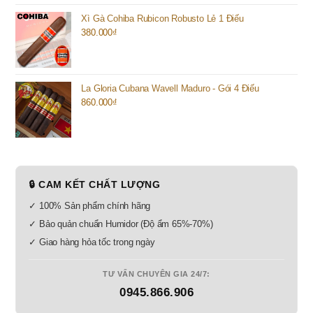
Xì Gà Cohiba Rubicon Robusto Lẻ 1 Điếu
380.000
₫
La Gloria Cubana Wavell Maduro - Gói 4 Điếu
860.000
₫
🔒 CAM KẾT CHẤT LƯỢNG
✓ 100% Sản phẩm chính hãng
✓ Bảo quản chuẩn Humidor (Độ ẩm 65%-70%)
✓ Giao hàng hỏa tốc trong ngày
TƯ VẤN CHUYÊN GIA 24/7:
0945.866.906