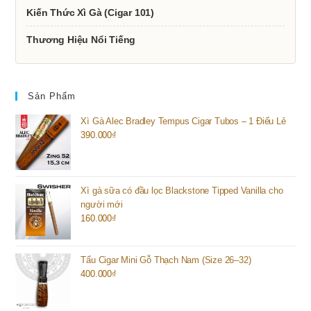
Kiến Thức Xì Gà (Cigar 101)
Thương Hiệu Nổi Tiếng
Sản Phẩm
Xì Gà Alec Bradley Tempus Cigar Tubos – 1 Điếu Lẻ
390.000
₫
Xì gà sữa có đầu lọc Blackstone Tipped Vanilla cho
người mới
160.000
₫
Tẩu Cigar Mini Gỗ Thạch Nam (Size 26–32)
400.000
₫