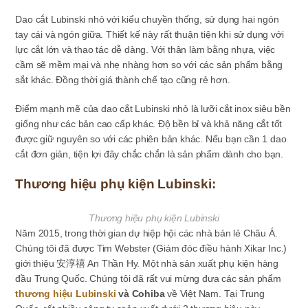
Dao cắt Lubinski nhỏ với kiểu chuyền thống, sử dụng hai ngón
tay cái và ngón giữa. Thiết kế này rất thuận tiện khi sử dụng với
lực cắt lớn và thao tác dễ dàng. Với thân làm bằng nhựa, việc
cầm sẽ mềm mại và nhẹ nhàng hơn so với các sản phẩm bằng
sắt khác. Đồng thời giá thành chế tạo cũng rẻ hơn.
Điểm mạnh mẽ của dao cắt Lubinski nhỏ là lưỡi cắt inox siêu bền
giống như các bản cao cấp khác. Độ bền bỉ và khả năng cắt tốt
được giữ nguyên so với các phiên bản khác. Nếu bạn cần 1 dao
cắt đơn giản, tiện lợi đây chắc chắn là sản phẩm dành cho bạn.
Thương hiệu phụ kiện Lubinski:
Thương hiệu phụ kiện Lubinski
Năm 2015, trong thời gian dự hiệp hội các nhà bán lẻ Châu Á.
Chúng tôi đã được Tim Webster (Giám đóc điều hành Xikar Inc.)
giới thiệu 安淳禧 An Thần Hy. Một nhà sản xuất phụ kiện hàng
đầu Trung Quốc. Chúng tôi đã rất vui mừng đưa các sản phẩm
thương hiệu Lubinski
và Cohiba
về Việt Nam. Tại Trung