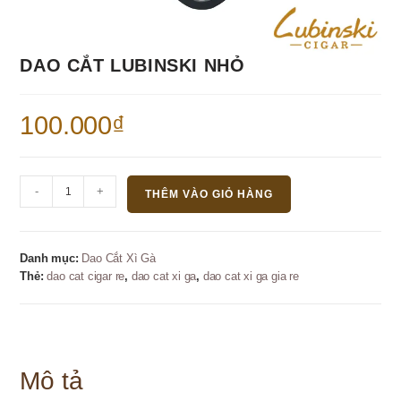
DAO CẮT LUBINSKI NHỎ
100.000
₫
Dao
-
+
THÊM VÀO GIỎ HÀNG
cắt
Lubinski
nhỏ
Danh mục:
Dao Cắt Xì Gà
số
Thẻ:
dao cat cigar re
,
dao cat xi ga
,
dao cat xi ga gia re
lượng
Mô tả