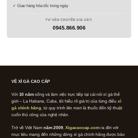
✓ Giao hàng hỏa tốc trong ngày
TƯ VẤN CHUYÊN GIA 24/7:
0945.866.906
VỀ XÌ GÀ CAO CẤP
Với
10 năm
sống và làm việc trực tiếp tại cái nôi xì gà thế
giới – La Habana, Cuba, tôi hiểu rõ giá trị của từng điếu
xì
gà chính hãng
, từ quy trình lên men lá thuốc đến kỹ thuật
cuốn thủ công của nghệ nhân.
Trở về Việt Nam
năm 2009
,
Xigacaocap.com
ra đời với
mục tiêu mang đến những dòng xì gà chính hãng được bảo