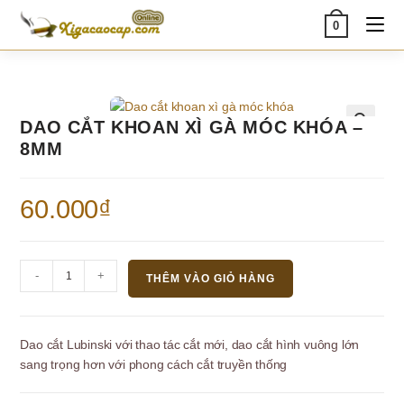
Skip
0
to
content
DAO CẮT KHOAN XÌ GÀ MÓC KHÓA –
🔍
8MM
60.000
₫
Dao
-
+
THÊM VÀO GIỎ HÀNG
cắt
khoan
xì
Dao cắt Lubinski với thao tác cắt mới, dao cắt hình vuông lớn
gà
sang trọng hơn với phong cách cắt truyền thống
móc
khóa