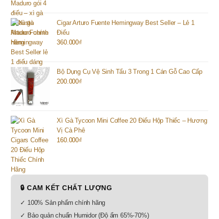
Cigar Arturo Fuente Hemingway Best Seller – Lẻ 1
Điếu
360.000
₫
Bộ Dụng Cụ Vệ Sinh Tẩu 3 Trong 1 Cán Gỗ Cao Cấp
200.000
₫
Xì Gà Tycoon Mini Coffee 20 Điếu Hộp Thiếc – Hương
Vị Cà Phê
160.000
₫
🔒 CAM KẾT CHẤT LƯỢNG
✓ 100% Sản phẩm chính hãng
✓ Bảo quản chuẩn Humidor (Độ ẩm 65%-70%)