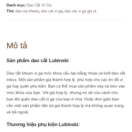
-
Danh mục:
Dao Cắt Xì Gà
8mm
Thẻ:
dao cat khoan
,
dao cat xi ga
,
dao cat xi ga gia re
số
lượng
Mô tả
Sản phẩm dao cắt Lubinski
Dao cắt khoan xì gà móc khóa cấu tạo bằng nhựa và lưỡi dao cắt
inbox. Một sản phẩm giá thành hợp lý, phù hợp cho các tín đồ xì
gà hay quên phụ kiện. Bạn có thể mua sản phẩm này và treo vào
móc khóa của bạn. Với giá hợp lý, nhưng nó sẽ cứu cánh cho
bạn khi quên dao cắt xì gà của bạn ở nhà. Hoặc đơn giản bạn
cần một sản phẩm tiện lợi giá thành hợp lý mà không quan trọng
vẻ bề ngoài.
Thương hiệu phụ kiện Lubinski: