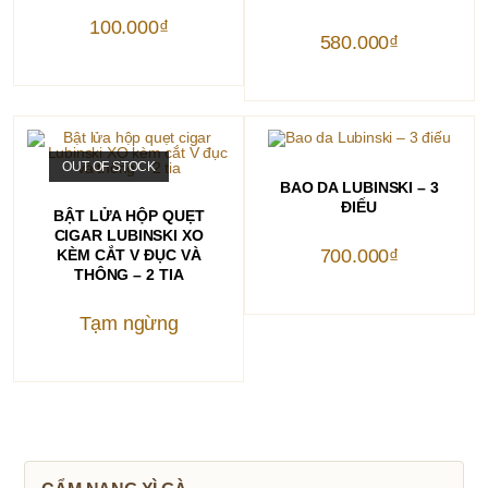
biến
thể.
100.000
₫
Các
580.000
₫
tùy
chọn
có
thể
được
chọn
trên
trang
Sản
OUT OF STOCK
sản
phẩm
CHỌN
BAO DA LUBINSKI – 3
phẩm
Sản
này
phẩm
CHỌN
ĐIẾU
có
BẬT LỬA HỘP QUẸT
này
nhiều
CIGAR LUBINSKI XO
có
biến
nhiều
700.000
thể.
₫
KÈM CẮT V ĐỤC VÀ
biến
Các
THÔNG – 2 TIA
thể.
tùy
Các
chọn
tùy
có
Tạm ngừng
chọn
thể
có
được
thể
chọn
được
trên
chọn
trang
trên
sản
trang
phẩm
sản
phẩm