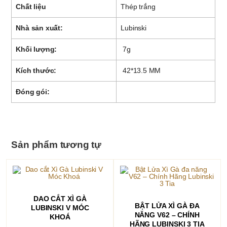
Chất liệu
Thép trắng
Nhà sản xuất:
Lubinski
Khối lượng:
7g
Kích thước:
42*13.5 MM
Đóng gói:
Sản phẩm tương tự
Sản
THÊM VÀO GIỎ HÀNG
DAO CẮT XÌ GÀ
phẩm
CHỌN
BẬT LỬA XÌ GÀ ĐA
LUBINSKI V MÓC
này
NĂNG V62 – CHÍNH
có
KHOÁ
nhiều
HÃNG LUBINSKI 3 TIA