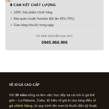
🔒 CAM KẾT CHẤT LƯỢNG
✓ 100% Sản phẩm chính hãng
✓ Bảo quản chuẩn Humidor (Độ ẩm 65%-70%)
✓ Giao hàng hỏa tốc trong ngày
TƯ VẤN CHUYÊN GIA 24/7:
0945.866.906
VỀ XÌ GÀ CAO CẤP
Với
10 năm
sống và làm việc trực tiếp tại cái nôi xì gà thế
giới – La Habana, Cuba, tôi hiểu rõ giá trị của từng điếu
xì
gà chính hãng
, từ quy trình lên men lá thuốc đến kỹ thuật