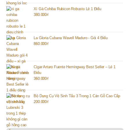
Xì Gà Cohiba Rubicon Robusto Lẻ 1 Điếu
380.000
₫
La Gloria Cubana Wavell Maduro - Gói 4 Điếu
860.000
₫
Cigar Arturo Fuente Hemingway Best Seller – Lẻ 1
Điếu
360.000
₫
Bộ Dụng Cụ Vệ Sinh Tẩu 3 Trong 1 Cán Gỗ Cao Cấp
200.000
₫