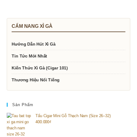
trang
sản
phẩm
CẨM NANG XÌ GÀ
Hướng Dẫn Hút Xì Gà
Tin Tức Mới Nhất
Kiến Thức Xì Gà (Cigar 101)
Thương Hiệu Nổi Tiếng
Sản Phẩm
Tẩu Cigar Mini Gỗ Thạch Nam (Size 26–32)
400.000
₫