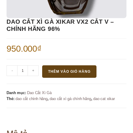
DAO CẮT XÌ GÀ XIKAR VX2 CẮT V –
CHÍNH HÃNG 96%
950.000
₫
Dao
-
+
THÊM VÀO GIỎ HÀNG
cắt
xì
gà
Danh mục:
Dao Cắt Xì Gà
Xikar
Thẻ:
dao cắt chính hãng
,
dao cắt xì gà chính hãng
,
dao cat xikar
VX2
Cắt
V
-
Chính