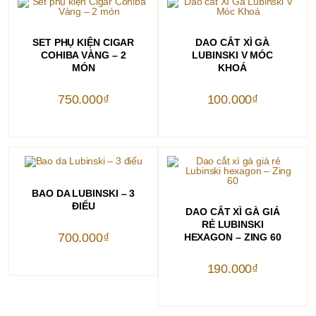
THÊM VÀO GIỎ HÀNG
THÊM VÀO GIỎ HÀNG
SET PHỤ KIỆN CIGAR
DAO CẮT XÌ GÀ
COHIBA VÀNG – 2
LUBINSKI V MÓC
MÓN
KHOÁ
750.000
₫
100.000
₫
Sản
phẩm
CHỌN
BAO DA LUBINSKI – 3
này
ĐIẾU
THÊM VÀO GIỎ HÀNG
có
DAO CẮT XÌ GÀ GIÁ
nhiều
RẺ LUBINSKI
biến
700.000
thể.
₫
HEXAGON – ZING 60
Các
tùy
chọn
190.000
₫
có
thể
được
chọn
trên