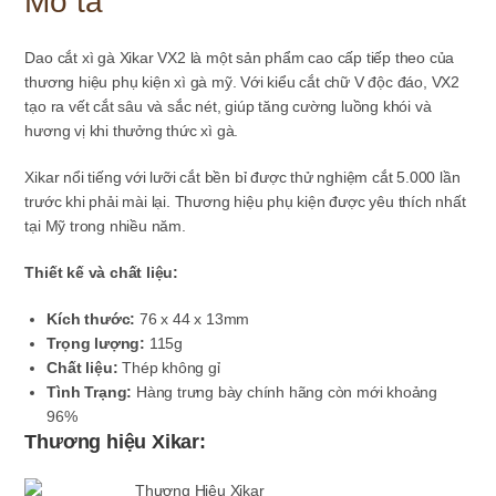
Mô tả
hãng
96%
số
Dao cắt xì gà Xikar VX2 là một sản phẩm cao cấp tiếp theo của
lượng
thương hiệu phụ kiện xì gà mỹ. Với kiểu cắt chữ V độc đáo, VX2
tạo ra vết cắt sâu và sắc nét, giúp tăng cường luồng khói và
hương vị khi thưởng thức xì gà.
Xikar nổi tiếng với lưỡi cắt bền bỉ được thử nghiệm cắt 5.000 lần
trước khi phải mài lại. Thương hiệu phụ kiện được yêu thích nhất
tại Mỹ trong nhiều năm.
Thiết kế và chất liệu:
Kích thước:
76 x 44 x 13mm
Trọng lượng:
115g
Chất liệu:
Thép không gỉ
Tình Trạng:
Hàng trưng bày chính hãng còn mới khoảng
96%
Thương hiệu Xikar: