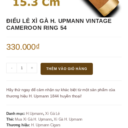
ĐIẾU LẺ XÌ GÀ H. UPMANN VINTAGE
CAMEROON RING 54
330.000
₫
Điếu
-
+
THÊM VÀO GIỎ HÀNG
Lẻ
Xì
Gà
Hãy thử ngay để cảm nhận sự khác biệt từ một sản phẩm của
H.
thương hiệu H. Upmann 1844 huyền thoại!
Upmann
Vintage
Cameroon
Danh mục:
H.Upmann
,
Xì Gà Lẻ
Ring
Thẻ:
Mua Xì Gà H. Upmann
,
Xì Gà H. Upmann
54
Thương hiệu:
H. Upmann Cigars