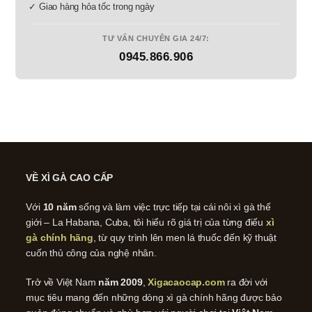
✓ Giao hàng hỏa tốc trong ngày
TƯ VẤN CHUYÊN GIA 24/7:
0945.866.906
VỀ XÌ GÀ CAO CẤP
Với
10 năm
sống và làm việc trực tiếp tại cái nôi xì gà thế
giới – La Habana, Cuba, tôi hiểu rõ giá trị của từng điếu
xì
gà chính hãng
, từ quy trình lên men lá thuốc đến kỹ thuật
cuốn thủ công của nghệ nhân.
Trở về Việt Nam
năm 2009
,
Xigacaocap.com
ra đời với
mục tiêu mang đến những dòng xì gà chính hãng được bảo