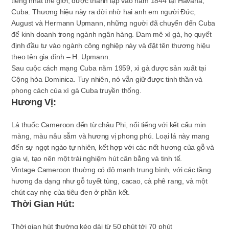
tiếng nhất thế giới, được thành lập vào năm 1844 tại Havana,
Cuba. Thương hiệu này ra đời nhờ hai anh em người Đức,
August và Hermann Upmann, những người đã chuyển đến Cuba
để kinh doanh trong ngành ngân hàng. Đam mê xì gà, họ quyết
định đầu tư vào ngành công nghiệp này và đặt tên thương hiệu
theo tên gia đình – H. Upmann.
Sau cuộc cách mạng Cuba năm 1959, xì gà được sản xuất tại
Cộng hòa Dominica. Tuy nhiên, nó vẫn giữ được tinh thần và
phong cách của xì gà Cuba truyền thống.
Hương Vị:
Lá thuốc Cameroon đến từ châu Phi, nổi tiếng với kết cấu mịn
màng, màu nâu sẫm và hương vị phong phú. Loại lá này mang
đến sự ngọt ngào tự nhiên, kết hợp với các nốt hương của gỗ và
gia vị, tạo nên một trải nghiệm hút cân bằng và tinh tế.
Vintage Cameroon thường có độ mạnh trung bình, với các tầng
hương đa dạng như gỗ tuyết tùng, cacao, cà phê rang, và một
chút cay nhẹ của tiêu đen ở phần kết.
Thời Gian Hút:
Thời gian hút thường kéo dài từ 50 phút tới 70 phút