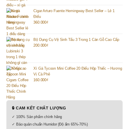
Cigar Arturo Fuente Hemingway Best Seller – Lẻ 1
Điếu
360.000
₫
Bộ Dụng Cụ Vệ Sinh Tẩu 3 Trong 1 Cán Gỗ Cao Cấp
200.000
₫
Xì Gà Tycoon Mini Coffee 20 Điếu Hộp Thiếc – Hương
Vị Cà Phê
160.000
₫
🔒 CAM KẾT CHẤT LƯỢNG
✓ 100% Sản phẩm chính hãng
✓ Bảo quản chuẩn Humidor (Độ ẩm 65%-70%)