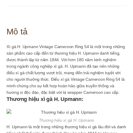
số
lượng
Mô tả
Xì
gà
H.
Upmann
Vintage
Cameroon
Ring
54
là
một
trong
những
sản
phẩm
cao
cấp
đến
từ
thương
hiệu
H.
Upmann
danh
tiếng,
được
thành
lập
từ
năm
1844.
Với
hơn
180
năm
kinh
nghiệm
trong
ngành
công
nghiệp
xì
gà.
H.
Upmann
đã
tạo
nên
những
điếu
xì
gà
chất
lượng
vượt
trội,
mang
đến
trải
nghiệm
tuyệt
vời
cho
người
thưởng
thức.
Điếu
xì
gà
Vintage
Cameroon
Ring
54
là
minh
chứng
cho
sự
kết
hợp
hoàn
hảo
giữa
truyền
thống
và
hương
vị
độc
đáo,
đặc
biệt
với
lá
wrapper
Cameroon
cao
cấp.
Thương hiệu xì gà H. Upmann:
Thương hiệu xì gà H. Upmann
H. Upmann là một trong những thương hiệu xì gà lâu đời và danh