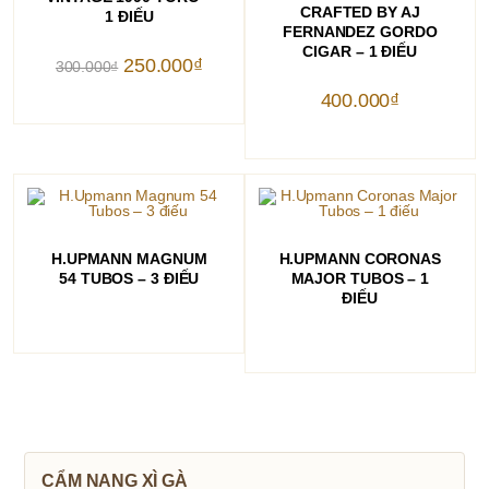
CRAFTED BY AJ
1 ĐIẾU
FERNANDEZ GORDO
CIGAR – 1 ĐIẾU
Giá
Giá
250.000
₫
300.000
₫
gốc
hiện
là:
tại
400.000
₫
300.000₫.
là:
250.000₫.
ĐỌC TIẾP
ĐỌC TIẾP
H.UPMANN MAGNUM
H.UPMANN CORONAS
54 TUBOS – 3 ĐIẾU
MAJOR TUBOS – 1
ĐIẾU
CẨM NANG XÌ GÀ