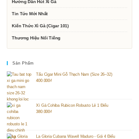
Hướng Dẫn Hút Xì Gà
Tin Tức Mới Nhất
Kiến Thức Xì Gà (Cigar 101)
Thương Hiệu Nổi Tiếng
Sản Phẩm
Tẩu Cigar Mini Gỗ Thạch Nam (Size 26–32)
400.000
₫
Xì Gà Cohiba Rubicon Robusto Lẻ 1 Điếu
380.000
₫
La Gloria Cubana Wavell Maduro - Gói 4 Điếu