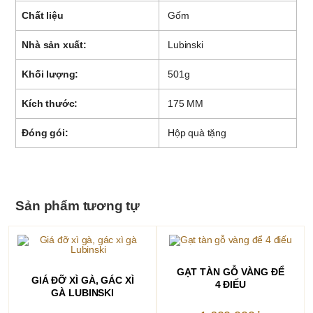
Chất liệu
Gốm
Nhà sản xuất:
Lubinski
Khối lượng:
501g
Kích thước:
175 MM
Đóng gói:
Hộp quà tặng
Sản phẩm tương tự
THÊM VÀO GIỎ HÀNG
GẠT TÀN GỖ VÀNG ĐỂ
THÊM VÀO GIỎ HÀNG
GIÁ ĐỠ XÌ GÀ, GÁC XÌ
4 ĐIẾU
GÀ LUBINSKI