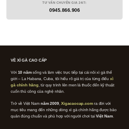
TƯ VẤN CHUYÊN GIA 24/7:
0945.866.906
VỀ XÌ GÀ CAO CẤP
Với
10 năm
sống và làm việc trực tiếp tại cái nôi xì gà thế
giới – La Habana, Cuba, tôi hiểu rõ giá trị của từng điếu
xì
gà chính hãng
, từ quy trình lên men lá thuốc đến kỹ thuật
cuốn thủ công của nghệ nhân.
Trở về Việt Nam
năm 2009
,
Xigacaocap.com
ra đời với
mục tiêu mang đến những dòng xì gà chính hãng được bảo
quản đúng chuẩn và phù hợp với người chơi tại
Việt Nam
.