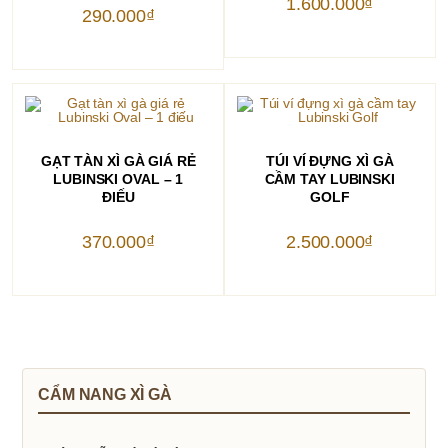
1.600.000
₫
290.000
₫
THÊM VÀO GIỎ HÀNG
THÊM VÀO GIỎ HÀNG
GẠT TÀN XÌ GÀ GIÁ RẺ
TÚI VÍ ĐỰNG XÌ GÀ
LUBINSKI OVAL – 1
CẦM TAY LUBINSKI
ĐIẾU
GOLF
370.000
₫
2.500.000
₫
CẨM NANG XÌ GÀ