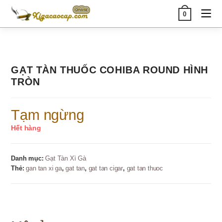
Skip
0
to
content
GẠT TÀN THUỐC COHIBA ROUND HÌNH
TRÒN
Tạm ngừng
Hết hàng
Danh mục:
Gạt Tàn Xì Gà
Thẻ:
gan tan xi ga
,
gat tan
,
gat tan cigar
,
gat tan thuoc