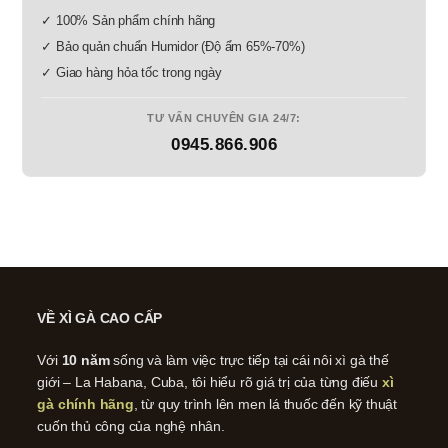
✓ 100% Sản phẩm chính hãng
✓ Bảo quản chuẩn Humidor (Độ ẩm 65%-70%)
✓ Giao hàng hỏa tốc trong ngày
TƯ VẤN CHUYÊN GIA 24/7:
0945.866.906
VỀ XÌ GÀ CAO CẤP
Với
10 năm
sống và làm việc trực tiếp tại cái nôi xì gà thế
giới – La Habana, Cuba, tôi hiểu rõ giá trị của từng điếu
xì
gà chính hãng
, từ quy trình lên men lá thuốc đến kỹ thuật
cuốn thủ công của nghệ nhân.