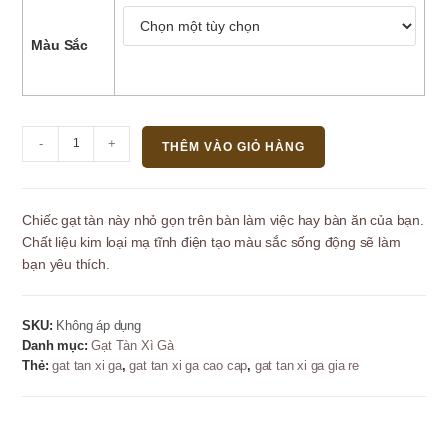
Màu Sắc
Gạt
-
+
THÊM VÀO GIỎ HÀNG
tàn
xì
gà
Chiếc gạt tàn này nhỏ gọn trên bàn làm việc hay bàn ăn của bạn.
kim
Chất liệu kim loại mạ tĩnh điện tạo màu sắc sống động sẽ làm
loại
bạn yêu thích.
Lubinski
nhỏ
gọn
SKU:
Không áp dụng
giá
Danh mục:
Gạt Tàn Xì Gà
rẻ
Thẻ:
gat tan xi ga
,
gat tan xi ga cao cap
,
gat tan xi ga gia re
-
1
điếu
số