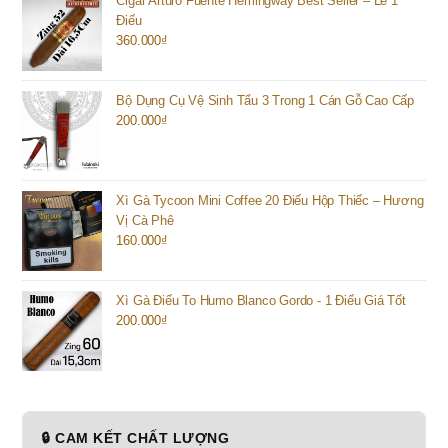
Cigar Arturo Fuente Hemingway Best Seller – Lẻ 1
Điếu
360.000
₫
Bộ Dụng Cụ Vệ Sinh Tẩu 3 Trong 1 Cán Gỗ Cao Cấp
200.000
₫
Xì Gà Tycoon Mini Coffee 20 Điếu Hộp Thiếc – Hương
Vị Cà Phê
160.000
₫
Xì Gà Điếu To Humo Blanco Gordo - 1 Điếu Giá Tốt
200.000
₫
🔒 CAM KẾT CHẤT LƯỢNG