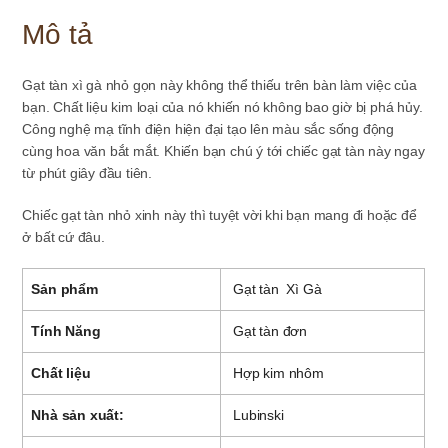
lượng
Mô tả
Gạt tàn xì gà nhỏ gọn này không thể thiếu trên bàn làm việc của
bạn. Chất liệu kim loại của nó khiến nó không bao giờ bị phá hủy.
Công nghệ mạ tĩnh điện hiện đại tạo lên màu sắc sống động
cùng hoa văn bắt mắt. Khiến bạn chú ý tới chiếc gạt tàn này ngay
từ phút giây đầu tiên.
Chiếc gạt tàn nhỏ xinh này thì tuyệt vời khi bạn mang đi hoặc để
ở bất cứ đâu.
Sản phẩm
Gạt tàn Xì Gà
Tính Năng
Gạt tàn đơn
Chất liệu
Hợp kim nhôm
Nhà sản xuất:
Lubinski