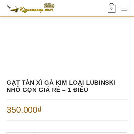
Skip
0
to
content
GẠT TÀN XÌ GÀ KIM LOẠI LUBINSKI
NHỎ GỌN GIÁ RẺ – 1 ĐIẾU
350.000
₫