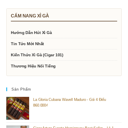
CẨM NANG XÌ GÀ
Hướng Dẫn Hút Xì Gà
Tin Tức Mới Nhất
Kiến Thức Xì Gà (Cigar 101)
Thương Hiệu Nổi Tiếng
Sản Phẩm
La Gloria Cubana Wavell Maduro - Gói 4 Điếu
860.000
₫