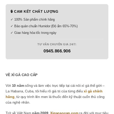
🔒 CAM KẾT CHẤT LƯỢNG
✓ 100% Sản phẩm chính hãng
✓ Bảo quản chuẩn Humidor (Độ ẩm 65%-70%)
✓ Giao hàng hỏa tốc trong ngày
TƯ VẤN CHUYÊN GIA 24/7:
0945.866.906
VỀ XÌ GÀ CAO CẤP
Với
10 năm
sống và làm việc trực tiếp tại cái nôi xì gà thế giới –
La Habana, Cuba, tôi hiểu rõ giá trị của từng điếu
xì gà chính
hãng
, từ quy trình lên men lá thuốc đến kỹ thuật cuốn thủ công
của nghệ nhân.
Trở về Việt Nam
năm 2009
,
Xigacaocap.com
ra đời với mục tiêu