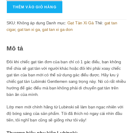
tàn
THÊM VÀO GIỎ HÀNG
xì
gà
SKU:
Không áp dụng
Danh mục:
Gạt Tàn Xì Gà
Thẻ:
gat tan
phong
cigar
,
gat tan xi ga
,
gat tan xi ga don
cách
gác
để
Mô tả
4
phía
Đôi khi chiếc gạt tàn đơn của bạn chỉ có 1 gác điếu, bạn không
Lubinski
thể chia sẽ gạt tàn với người khác hoặc đôi khi phải xoay chiếc
Gentlemen
gạt tàn của bạn mới có thể sử dụng gác điếu được. Hãy lưu ý
số
chiếc gạt tàn Lubinski Gentlemen sang trọng này. Nó có rất nhiều
lượng
hướng để gác điếu mà bạn không phải di chuyển gạt tàn trên
bàn ăn của mình.
Lớp men mới chính hãng từ Lubinski sẽ làm bạn ngạc nhiên với
độ bóng sáng của sản phẩm. Tôi đã thích nó ngay cái nhìn đầu
tiên, tôi nghĩ bạn cũng sẽ giống như tôi vậy!
Thương hiệu phụ kiện Lubinski: