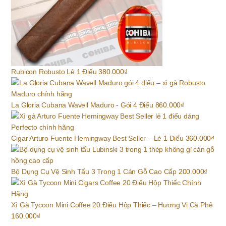
Rubicon Robusto Lẻ 1 Điếu
380.000
₫
La Gloria Cubana Wavell Maduro - Gói 4 Điếu
860.000
₫
Cigar Arturo Fuente Hemingway Best Seller – Lẻ 1 Điếu
360.000
₫
Bộ Dụng Cụ Vệ Sinh Tẩu 3 Trong 1 Cán Gỗ Cao Cấp
200.000
₫
Xì Gà Tycoon Mini Coffee 20 Điếu Hộp Thiếc – Hương Vị Cà Phê
160.000
₫