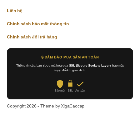
Liên hệ
Chính sách bảo mật thông tin
Chính sách đổi trả hàng
🔒 ĐẢM BẢO MUA SẮM AN TOÀN
Thông tin của bạn được mã hóa qua
SSL (Secure Sockets Layer)
, bảo mật
tuyệt đối khi giao dịch.
Bảo mật
SSL
An toàn
Copyright 2026 - Theme by XigaCaocap