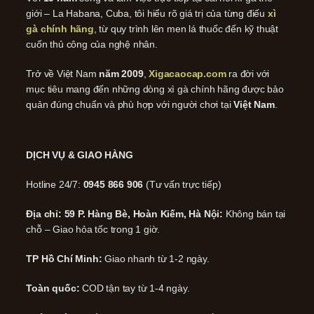
giới – La Habana, Cuba, tôi hiểu rõ giá trị của từng điếu
xì
gà chính hãng
, từ quy trình lên men lá thuốc đến kỹ thuật
cuốn thủ công của nghệ nhân.
Trở về Việt Nam
năm 2009
,
Xigacaocap.com
ra đời với
mục tiêu mang đến những dòng xì gà chính hãng được bảo
quản đúng chuẩn và phù hợp với người chơi tại
Việt Nam
.
DỊCH VỤ & GIAO HÀNG
Hotline 24/7:
0945 866 906
(Tư vấn trực tiếp)
Địa chỉ: 59 P. Hàng Bè, Hoàn Kiếm, Hà Nội:
Không bán tại
chỗ – Giao hỏa tốc trong 1 giờ.
TP Hồ Chí Minh:
Giao nhanh từ 1-2 ngày.
Toàn quốc:
COD tận tay từ 1-4 ngày.