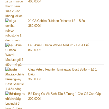
400.000
₫
Xì Gà Cohiba Rubicon Robusto Lẻ 1 Điếu
380.000
₫
La Gloria Cubana Wavell Maduro - Gói 4 Điếu
860.000
₫
Cigar Arturo Fuente Hemingway Best Seller – Lẻ 1
Điếu
360.000
₫
Bộ Dụng Cụ Vệ Sinh Tẩu 3 Trong 1 Cán Gỗ Cao Cấp
200.000
₫