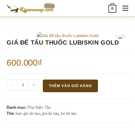
Skip
0
to
content
GIÁ ĐỂ TẨU THUỐC LUBISKIN GOLD
🔍
600.000
₫
Giá
-
+
THÊM VÀO GIỎ HÀNG
để
tẩu
thuốc
Danh mục:
Phụ Kiện Tẩu
Lubiskin
Thẻ:
ban gia de tau
,
gia de tau
,
ke de tau
Gold
số
lượng