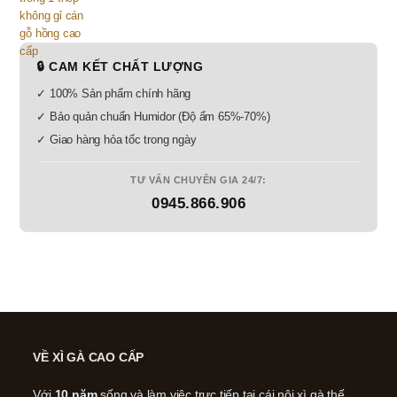
🔒 CAM KẾT CHẤT LƯỢNG
✓ 100% Sản phẩm chính hãng
✓ Bảo quản chuẩn Humidor (Độ ẩm 65%-70%)
✓ Giao hàng hỏa tốc trong ngày
TƯ VẤN CHUYÊN GIA 24/7:
0945.866.906
VỀ XÌ GÀ CAO CẤP
Với
10 năm
sống và làm việc trực tiếp tại cái nôi xì gà thế