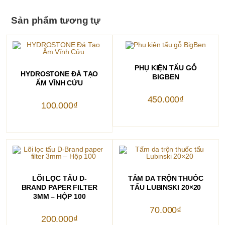
Sản phẩm tương tự
THÊM VÀO GIỎ HÀNG
PHỤ KIỆN TẨU GỖ
THÊM VÀO GIỎ HÀNG
HYDROSTONE ĐÁ TẠO
BIGBEN
ẨM VĨNH CỬU
450.000
₫
100.000
₫
THÊM VÀO GIỎ HÀNG
THÊM VÀO GIỎ HÀNG
LÕI LỌC TẨU D-
TẤM DA TRỘN THUỐC
BRAND PAPER FILTER
TẨU LUBINSKI 20×20
3MM – HỘP 100
70.000
₫
200.000
₫