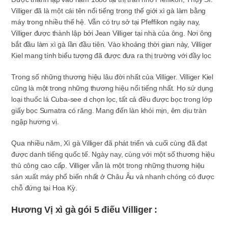
Villiger đã là một cái tên nổi tiếng trong thế giới xì gà làm bằng
máy trong nhiều thế hệ. Vẫn có trụ sở tại Pfeffikon ngày nay,
Villiger được thành lập bởi Jean Villiger tại nhà của ông. Nơi ông
bắt đầu làm xì gà lần đầu tiên. Vào khoảng thời gian này, Villiger
Kiel mang tính biểu tượng đã được đưa ra thị trường với đầy lọc
Trong số những thương hiệu lâu đời nhất của Villiger. Villiger Kiel
cũng là một trong những thương hiệu nổi tiếng nhất. Họ sử dụng
loại thuốc lá Cuba-see
d chọn lọc, tất cả đều được bọc trong lớp
giấy bọc Sumatra có răng. Mang đến làn khói mịn, êm dịu tràn
ngập hương vị.
Qua nhiều năm, Xì gà Villiger đã phát triển và cuối cùng đã đạt
được danh tiếng quốc tế. Ngày nay, cùng với một số thương hiệu
thủ công cao cấp. Villiger vẫn là một trong những thương hiệu
sản xuất máy phổ biến nhất ở Châu Âu và nhanh chóng có được
chỗ đứng tại Hoa Kỳ.
Hương Vị xì gà gói 5 điếu Villiger :