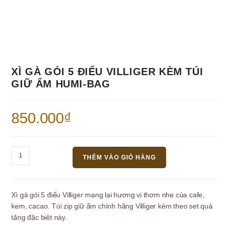
XÌ GÀ GÓI 5 ĐIẾU VILLIGER KÈM TÚI
GIỮ ẨM HUMI-BAG
850.000
₫
Xì
THÊM VÀO GIỎ HÀNG
gà
gói
5
Xì gà gói 5 điếu Villiger mạng lại hương vị thơm nhẹ của cafe,
điếu
kem, cacao. Túi zip giữ ẩm chính hãng Villiger kèm theo set quà
Villiger
tặng đặc biệt này.
kèm