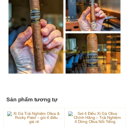
Sản phẩm tương tự