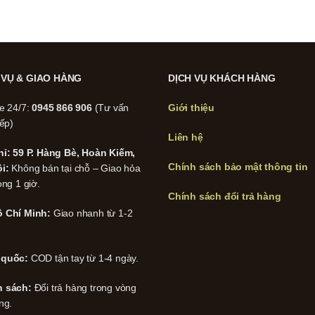
 VỤ & GIAO HÀNG
DỊCH VỤ KHÁCH HÀNG
ne 24/7:
0945 866 906
(Tư vấn
Giới thiệu
iếp)
Liên hệ
hỉ: 59 P. Hàng Bè, Hoàn Kiếm,
Chính sách bảo mật thông tin
i:
Không bán tại chỗ – Giao hỏa
ong 1 giờ.
Chính sách đổi trả hàng
 Chí Minh:
Giao nhanh từ 1-2
 quốc:
COD tận tay từ 1-4 ngày.
h sách:
Đổi trả hàng trong vòng
ng.