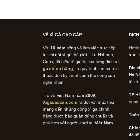
VỀ XÌ GÀ CAO CẤP
DỊCH
Với
10 năm
sống và làm việc trực tiếp
Hotli
tại cái nôi xì gà thế giới – La Habana,
trực t
Cuba, tôi hiểu rõ giá trị của từng điếu
xì
Địa c
gà chính hãng
, từ quy trình lên men lá
Hà Nộ
thuốc đến kỹ thuật cuốn thủ công của
tốc tr
nghệ nhân.
TP Hồ
Trở về Việt Nam
năm 2009
,
ngày.
Xigacaocap.com
ra đời với mục tiêu
mang đến những dòng xì gà chính
Toàn
hãng được bảo quản đúng chuẩn và
phù hợp với người chơi tại
Việt Nam
.
Chín
48 tiế