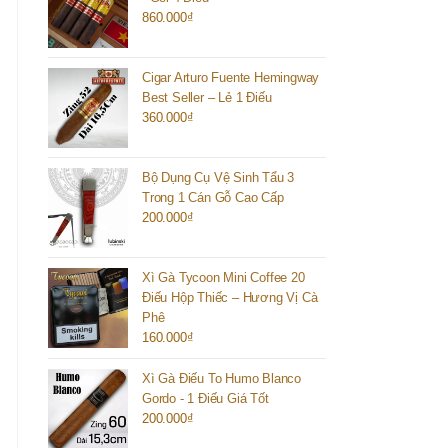
860.000
₫
Cigar Arturo Fuente Hemingway
Best Seller – Lẻ 1 Điếu
360.000
₫
Bộ Dụng Cụ Vệ Sinh Tẩu 3
Trong 1 Cán Gỗ Cao Cấp
200.000
₫
Xì Gà Tycoon Mini Coffee 20
Điếu Hộp Thiếc – Hương Vị Cà
Phê
160.000
₫
Xì Gà Điếu To Humo Blanco
Gordo - 1 Điếu Giá Tốt
200.000
₫