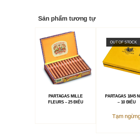
Sản phẩm tương tự
OUT OF STOCK
ĐỌC TIẾP
ĐỌC TIẾP
PARTAGAS MILLE
PARTAGAS 1845 N
FLEURS – 25 ĐIẾU
– 10 ĐIẾU
Tạm ngừn