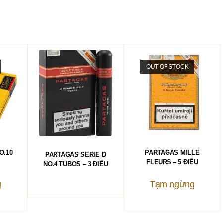
OUT OF STOCK
ĐỌC TIẾP
ĐỌC TIẾP
O.10
PARTAGAS MILLE
PARTAGAS SERIE D
FLEURS – 5 ĐIẾU
NO.4 TUBOS – 3 ĐIẾU
g
Tạm ngừng