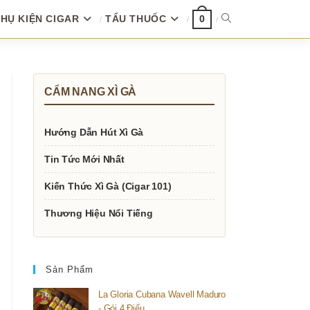
HỤ KIỆN CIGAR
TẨU THUỐC
TOGGLE
0
WEBSITE
CẨM NANG XÌ GÀ
SEARCH
Hướng Dẫn Hút Xì Gà
Tin Tức Mới Nhất
Kiến Thức Xì Gà (Cigar 101)
Thương Hiệu Nổi Tiếng
Sản Phẩm
La Gloria Cubana Wavell Maduro
- Gói 4 Điếu