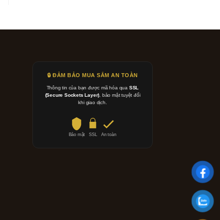
🔒 ĐẢM BẢO MUA SẮM AN TOÀN
Thông tin của bạn được mã hóa qua
SSL
(Secure Sockets Layer)
, bảo mật tuyệt đối
khi giao dịch.
Bảo mật
SSL
An toàn