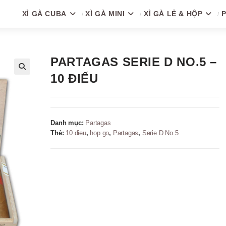
XÌ GÀ CUBA
XÌ GÀ MINI
XÌ GÀ LẺ & HỘP
P
PARTAGAS SERIE D NO.5 –
10 ĐIẾU
🔍
Danh mục:
Partagas
Thẻ:
10 dieu
,
hop go
,
Partagas
,
Serie D No.5