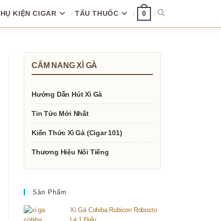
HỤ KIỆN CIGAR
TẨU THUỐC
TOGGLE
0
WEBSITE
CẨM NANG XÌ GÀ
SEARCH
Hướng Dẫn Hút Xì Gà
Tin Tức Mới Nhất
Kiến Thức Xì Gà (Cigar 101)
Thương Hiệu Nổi Tiếng
Sản Phẩm
Xì Gà Cohiba Rubicon Robusto
Lẻ 1 Điếu