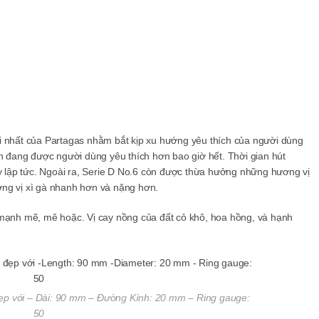
i nhất của Partagas nhằm bắt kịp xu hướng yêu thích của người dùng
ắn đang được người dùng yêu thích hơn bao giờ hết. Thời gian hút
lập tức. Ngoài ra, Serie D No.6 còn được thừa hưởng những hương vị
ơng vị xì gà nhanh hơn và nặng hơn.
 mạnh mẽ, mê hoặc. Vị cay nồng của đất cỏ khô, hoa hồng, và hạnh
đẹp với – Dài: 90 mm – Đường Kính: 20 mm – Ring gauge:
50