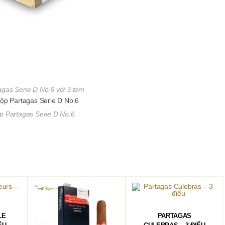
gas Serie D No.6 với 3 tem
p Partagas Serie D No.6
ĐỌC TIẾP
LE
PARTAGAS