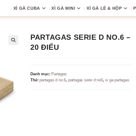
XÌ GÀ CUBA
XÌ GÀ MINI
XÌ GÀ LẺ & HỘP
P
PARTAGAS SERIE D NO.6 –
20 ĐIẾU
🔍
Danh mục:
Partagas
Thẻ:
partagas d no.6
,
partagas serie d no6
,
xi ga partagas