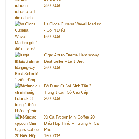
380.000
₫
La Gloria Cubana Wavell Maduro
- Gói 4 Điếu
860.000
₫
Cigar Arturo Fuente Hemingway
Best Seller – Lẻ 1 Điếu
360.000
₫
Bộ Dụng Cụ Vệ Sinh Tẩu 3
Trong 1 Cán Gỗ Cao Cấp
200.000
₫
Xì Gà Tycoon Mini Coffee 20
Điếu Hộp Thiếc – Hương Vị Cà
Phê
160.000
₫