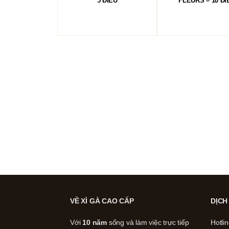
5 ĐIẾU
FLEURS – 10 ĐI
VỀ XÌ GÀ CAO CẤP
DỊCH
Với
10 năm
sống và làm việc trực tiếp
Hotli