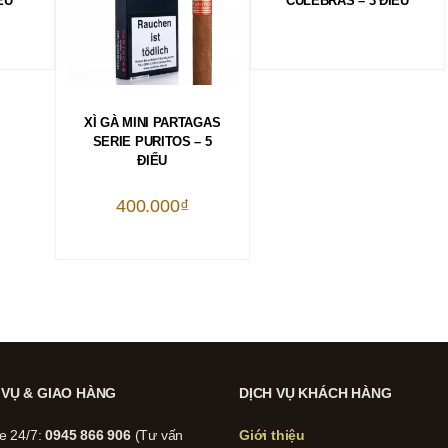
ẾU
CULEBRAS – 3 ĐIẾU
THÊM VÀO GIỎ HÀNG
XÌ GÀ MINI PARTAGAS
SERIE PURITOS – 5
ĐIẾU
400.000
₫
 VỤ & GIAO HÀNG
DỊCH VỤ KHÁCH HÀNG
ne 24/7:
0945 866 906
(Tư vấn
Giới thiệu