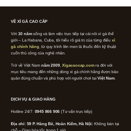
VỀ XÌ GÀ CAO CẤP
Với
10 năm
sống và làm việc trực tiếp tại cái nôi xì gà thế
giới – La Habana, Cuba, tôi hiểu rõ giá trị của từng điếu
xì
gà chính hãng
, từ quy trình lên men lá thuốc đến kỹ thuật
cuốn thủ công của nghệ nhân.
Trở về Việt Nam
năm 2009
,
Xigacaocap.com
ra đời với
mục tiêu mang đến những dòng xì gà chính hãng được bảo
quản đúng chuẩn và phù hợp với người chơi tại
Việt Nam
.
DỊCH VỤ & GIAO HÀNG
Hotline 24/7:
0945 866 906
(Tư vấn trực tiếp)
Địa chỉ: 59 P. Hàng Bè, Hoàn Kiếm, Hà Nội:
Không bán tại
chỗ – Giao hỏa tốc trong 1 giờ.