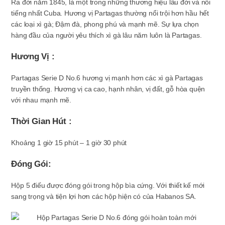
Ra đời năm 1845, là một trong những thương hiệu lâu đời và nổi
tiếng nhất Cuba. Hương vị Partagas thường nổi trội hơn hầu hết
các loại xì gà; Đậm đà, phong phú và mạnh mẽ. Sự lựa chọn
hàng đầu của người yêu thích xì gà lâu năm luôn là Partagas.
Hương Vị :
Partagas Serie D No.6 hương vị mạnh hơn các xì gà Partagas
truyền thống. Hương vị ca cao, hạnh nhân, vị đất, gỗ hòa quện
với nhau mạnh mẽ.
Thời Gian Hút :
Khoảng 1 giờ 15 phút – 1 giờ 30 phút
Đóng Gói:
Hộp 5 điếu được đóng gói trong hộp bìa cứng. Với thiết kế mới
sang trọng và tiện lợi hơn các hộp hiện có của Habanos SA.