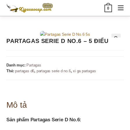
Skip
0
to
content
PARTAGAS SERIE D NO.6 – 5 ĐIẾU
🔍
Danh mục:
Partagas
Thẻ:
partagas d6
,
partagas serie d no.6
,
xi ga partagas
Mô tả
Sản phẩm Partagas Serie D No.6: