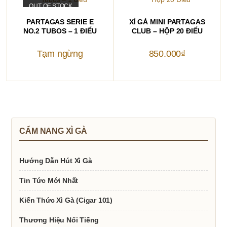
OUT OF STOCK
ĐỌC TIẾP
THÊM VÀO GIỎ HÀNG
PARTAGAS SERIE E
XÌ GÀ MINI PARTAGAS
NO.2 TUBOS – 1 ĐIẾU
CLUB – HỘP 20 ĐIẾU
Tạm ngừng
850.000
₫
CẨM NANG XÌ GÀ
Hướng Dẫn Hút Xì Gà
Tin Tức Mới Nhất
Kiến Thức Xì Gà (Cigar 101)
Thương Hiệu Nổi Tiếng