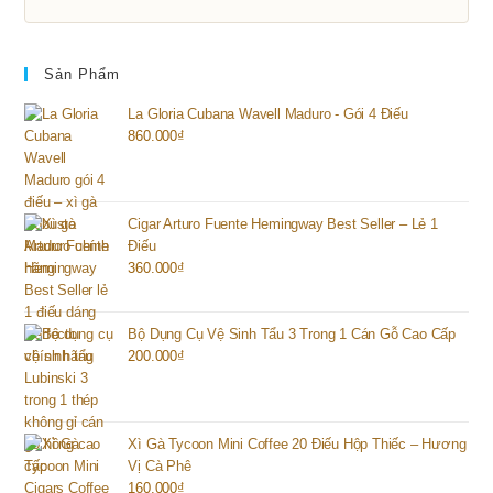
Sản Phẩm
La Gloria Cubana Wavell Maduro - Gói 4 Điếu
860.000
₫
Cigar Arturo Fuente Hemingway Best Seller – Lẻ 1
Điếu
360.000
₫
Bộ Dụng Cụ Vệ Sinh Tẩu 3 Trong 1 Cán Gỗ Cao Cấp
200.000
₫
Xì Gà Tycoon Mini Coffee 20 Điếu Hộp Thiếc – Hương
Vị Cà Phê
160.000
₫