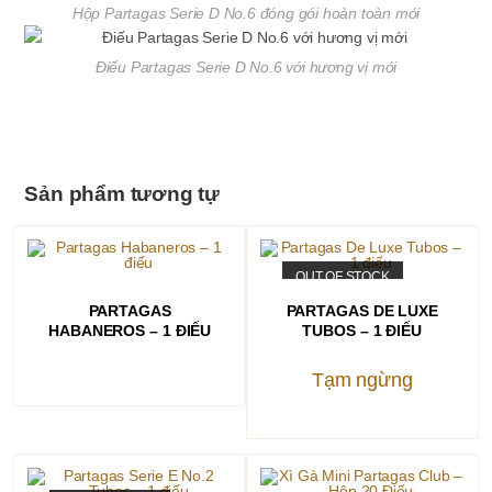
Hộp Partagas Serie D No.6 đóng gói hoàn toàn mới
Điếu Partagas Serie D No.6 với hương vị mới
Sản phẩm tương tự
OUT OF STOCK
ĐỌC TIẾP
ĐỌC TIẾP
PARTAGAS
PARTAGAS DE LUXE
HABANEROS – 1 ĐIẾU
TUBOS – 1 ĐIẾU
Tạm ngừng