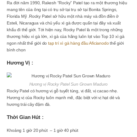
Ra đời năm 1990, Rakesh “Rocky” Patel tạo ra một thương hiệu
mang tên của ông tại có trụ sở tại trụ sở tại Bonita Springs,
Florida Mỹ .Rocky Patel sở hữu một nhà máy và đồn điền ở
Esteli, Nicaragua và chủ yếu xì gà được quấn tại đây và xuất
khẩu đi thế giới. Tới hiện nay, Rocky Patel là một trong những
thương hiệu xì gà lớn, xì gà của hãng luôn lọt vào Top 10 xì gà
ngon nhất thế giới do
tạp trí xì gà hàng đầu Aficianodo
thế giới
bình chọn
Hương Vị :
Hương vị Rocky Patel Sun Grown Maduro
Rocky Patel có hương vị gỗ tuyết tùng, vị đất, vị cacao nhẹ.
Hương vị của Rocky luôn mạnh mẽ, đặc biệt với vị hạt dẻ và
hương trái cây đậm đà.
Thời Gian Hút :
Khoảng 1 giờ 20 phút – 1 giờ 40 phút