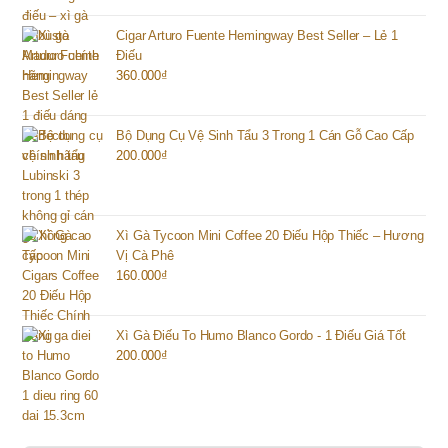
Cigar Arturo Fuente Hemingway Best Seller – Lẻ 1
Điếu
360.000
₫
Bộ Dụng Cụ Vệ Sinh Tẩu 3 Trong 1 Cán Gỗ Cao Cấp
200.000
₫
Xì Gà Tycoon Mini Coffee 20 Điếu Hộp Thiếc – Hương
Vị Cà Phê
160.000
₫
Xì Gà Điếu To Humo Blanco Gordo - 1 Điếu Giá Tốt
200.000
₫