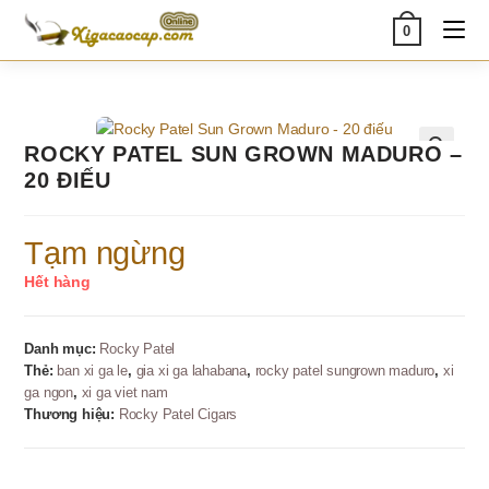
Skip
0
to
content
ROCKY PATEL SUN GROWN MADURO –
🔍
20 ĐIẾU
Tạm ngừng
Hết hàng
Danh mục:
Rocky Patel
Thẻ:
ban xi ga le
,
gia xi ga lahabana
,
rocky patel sungrown maduro
,
xi
ga ngon
,
xi ga viet nam
Thương hiệu:
Rocky Patel Cigars