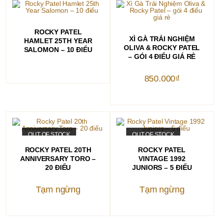
ĐỌC TIẾP
ROCKY PATEL
THÊM VÀO GIỎ HÀNG
XÌ GÀ TRẢI NGHIỆM
HAMLET 25TH YEAR
OLIVA & ROCKY PATEL
SALOMON – 10 ĐIẾU
– GÓI 4 ĐIẾU GIÁ RẺ
850.000
₫
OUT OF STOCK
OUT OF STOCK
ĐỌC TIẾP
ĐỌC TIẾP
ROCKY PATEL 20TH
ROCKY PATEL
ANNIVERSARY TORO –
VINTAGE 1992
20 ĐIẾU
JUNIORS – 5 ĐIẾU
Tạm ngừng
Tạm ngừng