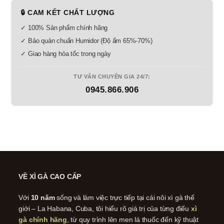
🔒 CAM KẾT CHẤT LƯỢNG
✓ 100% Sản phẩm chính hãng
✓ Bảo quản chuẩn Humidor (Độ ẩm 65%-70%)
✓ Giao hàng hỏa tốc trong ngày
TƯ VẤN CHUYÊN GIA 24/7:
0945.866.906
VỀ XÌ GÀ CAO CẤP
Với
10 năm
sống và làm việc trực tiếp tại cái nôi xì gà thế
giới – La Habana, Cuba, tôi hiểu rõ giá trị của từng điếu
xì
gà chính hãng
, từ quy trình lên men lá thuốc đến kỹ thuật