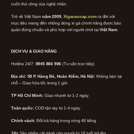
cuốn thủ công của nghệ nhân.
Trở về Việt Nam
năm 2009
,
Xigacaocap.com
ra đời với
mục tiêu mang đến những dòng xì gà chính hãng được bảo
quản đúng chuẩn và phù hợp với người chơi tại
Việt Nam
.
DỊCH VỤ & GIAO HÀNG
Hotline 24/7:
0945 866 906
(Tư vấn trực tiếp)
Địa chỉ: 59 P. Hàng Bè, Hoàn Kiếm, Hà Nội:
Không bán tại
chỗ – Giao hỏa tốc trong 1 giờ.
TP Hồ Chí Minh:
Giao nhanh từ 1-2 ngày.
Toàn quốc:
COD tận tay từ 1-4 ngày.
Chính sách:
Đổi trả hàng trong vòng 48 tiếng.
18+
Sản phẩm chỉ dành cho người từ 18 tuổi trở lên.