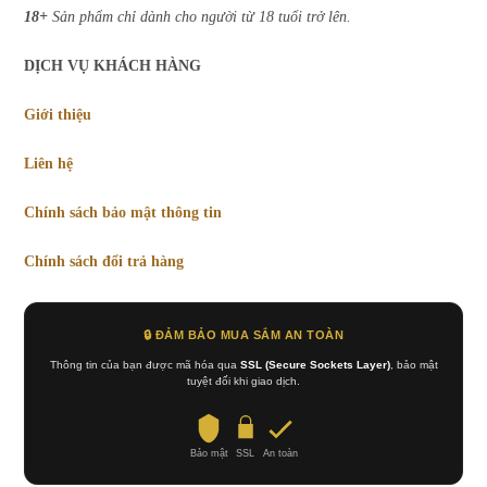
18+
Sản phẩm chỉ dành cho người từ 18 tuổi trở lên.
DỊCH VỤ KHÁCH HÀNG
Giới thiệu
Liên hệ
Chính sách bảo mật thông tin
Chính sách đổi trả hàng
🔒 ĐẢM BẢO MUA SẮM AN TOÀN
Thông tin của bạn được mã hóa qua
SSL (Secure Sockets Layer)
, bảo mật
tuyệt đối khi giao dịch.
Bảo mật
SSL
An toàn