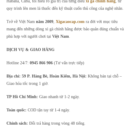
Habana, Cuba, tôi hiểu rõ giá trị của từng điếu
xì gà chính hãng
, từ
quy trình lên men lá thuốc đến kỹ thuật cuốn thủ công của nghệ nhân.
Trở về Việt Nam
năm 2009
,
Xigacaocap.com
ra đời với mục tiêu
mang đến những dòng xì gà chính hãng được bảo quản đúng chuẩn và
phù hợp với người chơi tại
Việt Nam
.
DỊCH VỤ & GIAO HÀNG
Hotline 24/7:
0945 866 906
(Tư vấn trực tiếp)
Địa chỉ: 59 P. Hàng Bè, Hoàn Kiếm, Hà Nội:
Không bán tại chỗ –
Giao hỏa tốc trong 1 giờ.
TP Hồ Chí Minh:
Giao nhanh từ 1-2 ngày.
Toàn quốc:
COD tận tay từ 1-4 ngày.
Chính sách:
Đổi trả hàng trong vòng 48 tiếng.