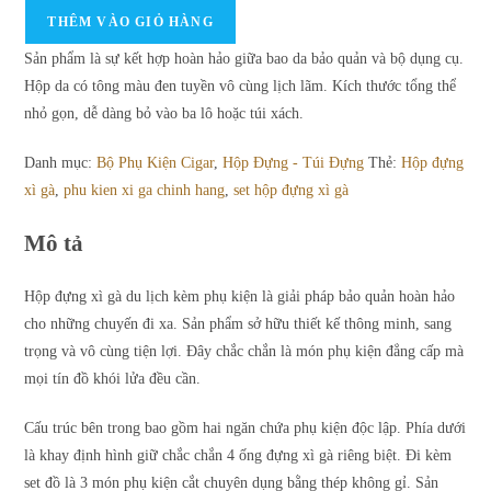
Hộp
900.000₫.
là:
THÊM VÀO GIỎ HÀNG
Đựng
800.000₫.
Sản phẩm là sự kết hợp hoàn hảo giữa bao da bảo quản và bộ dụng cụ.
Xì
Hộp da có tông màu đen tuyền vô cùng lịch lãm. Kích thước tổng thể
Gà
nhỏ gọn, dễ dàng bỏ vào ba lô hoặc túi xách.
Du
Lịch
Danh mục:
Bộ Phụ Kiện Cigar
,
Hộp Đựng - Túi Đựng
Thẻ:
Hộp đựng
Kèm
xì gà
,
phu kien xi ga chinh hang
,
set hộp đựng xì gà
Phụ
Kiện
Mô tả
Cao
Cấp
Hộp đựng xì gà du lịch kèm phụ kiện là giải pháp bảo quản hoàn hảo
số
cho những chuyến đi xa. Sản phẩm sở hữu thiết kế thông minh, sang
lượng
trọng và vô cùng tiện lợi. Đây chắc chắn là món phụ kiện đẳng cấp mà
mọi tín đồ khói lửa đều cần.
Cấu trúc bên trong bao gồm hai ngăn chứa phụ kiện độc lập. Phía dưới
là khay định hình giữ chắc chắn 4 ống đựng xì gà riêng biệt. Đi kèm
set đồ là 3 món phụ kiện cắt chuyên dụng bằng thép không gỉ. Sản