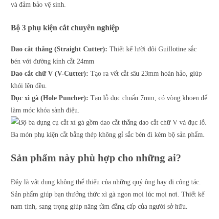
và đảm bảo vệ sinh.
Bộ 3 phụ kiện cắt chuyên nghiệp
Dao cắt thẳng (Straight Cutter):
Thiết kế lưỡi đôi Guillotine sắc
bén với đường kính cắt 24mm
Dao cắt chữ V (V-Cutter):
Tạo ra vết cắt sâu 23mm hoàn hảo, giúp
khói lên đều.
Đục xì gà (Hole Puncher):
Tạo lỗ đục chuẩn 7mm, có vòng khoen để
làm móc khóa sành điệu.
Ba món phụ kiện cắt bằng thép không gỉ sắc bén đi kèm bộ sản phẩm.
Sản phẩm này phù hợp cho những ai?
Đây là vật dụng không thể thiếu của những quý ông hay đi công tác.
Sản phẩm giúp bạn thưởng thức xì gà ngon mọi lúc mọi nơi. Thiết kế
nam tính, sang trọng giúp nâng tầm đẳng cấp của người sở hữu.