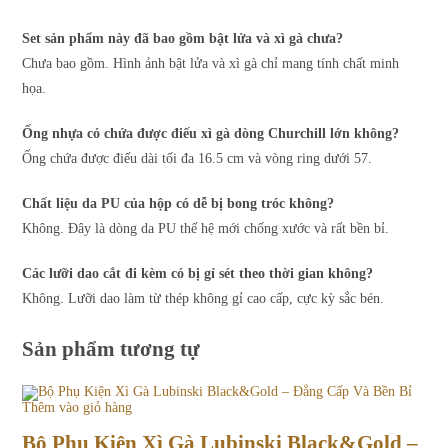
Set sản phẩm này đã bao gồm bật lửa và xì gà chưa?
Chưa bao gồm. Hình ảnh bật lửa và xì gà chỉ mang tính chất minh
họa.
Ống nhựa có chứa được điếu xì gà dòng Churchill lớn không?
Ống chứa được điếu dài tối đa 16.5 cm và vòng ring dưới 57.
Chất liệu da PU của hộp có dễ bị bong tróc không?
Không. Đây là dòng da PU thế hệ mới chống xước và rất bền bỉ.
Các lưỡi dao cắt đi kèm có bị gỉ sét theo thời gian không?
Không. Lưỡi dao làm từ thép không gỉ cao cấp, cực kỳ sắc bén.
Sản phẩm tương tự
Thêm vào giỏ hàng
Bộ Phụ Kiện Xì Gà Lubinski Black&Gold –