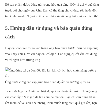
Bộ sản phẩm được đóng gói trong hộp quà tặng. Đây là gợi ý quà tặng
tuyệt vời cho ngày của Cha. Bạn có thể tặng cho chồng, sếp hoặc đối
tác kinh doanh. Người nhận chắc chắn sẽ vô cùng bất ngờ và thích thú.
5. Hướng dẫn sử dụng và bảo quản đúng
cách
Hãy đặt các điếu xì gà vào trong ống bảo quản trước. Sau đó xếp ống
vào khay chữ U và cài dây đai cố định. Các dụng cụ cắt cần cài đúng
vị trí ngăn lưới tương ứng.
Ống nhựa cứng cao cấp giúp bảo quản độ ẩm và hương vị xì gà.
Tránh để hộp da ở nơi có nhiệt độ quá cao hoặc ẩm ướt. Không dùng
các chất tẩy rửa mạnh để lau chùi bề mặt da. Bạn chỉ cần dùng khăn
ẩm mềm để vệ sinh nhẹ nhàng. Nếu muốn tăng hiệu quả giữ ẩm, bạn