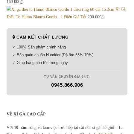
160.000
₫
Xì Gà
Điếu To Humo Blanco Gordo - 1 Điếu Giá Tốt
200.000
₫
🔒 CAM KẾT CHẤT LƯỢNG
✓ 100% Sản phẩm chính hãng
✓ Bảo quản chuẩn Humidor (Độ ẩm 65%-70%)
✓ Giao hàng hỏa tốc trong ngày
TƯ VẤN CHUYÊN GIA 24/7:
0945.866.906
VỀ XÌ GÀ CAO CẤP
Với
10 năm
sống và làm việc trực tiếp tại cái nôi xì gà thế giới – La