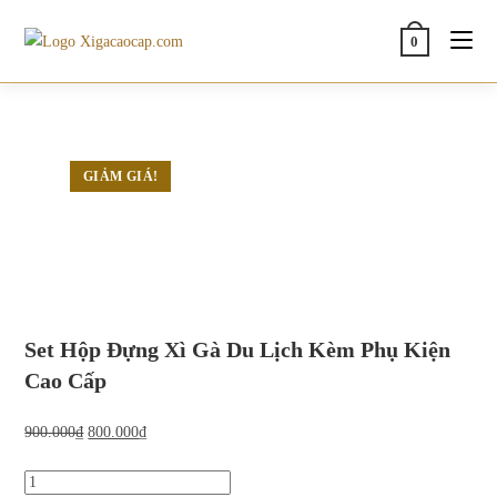
Skip
to
0
content
GIẢM GIÁ!
GIẢM GIÁ!
Set Hộp Đựng Xì Gà Du Lịch Kèm Phụ Kiện
Cao Cấp
Giá
Giá
900.000
₫
800.000
₫
gốc
hiện
Set
là:
tại