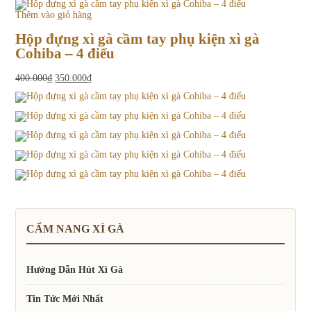
Thêm vào giỏ hàng
Hộp đựng xì gà cầm tay phụ kiện xì gà
Cohiba – 4 điếu
Giá
Giá
400.000
₫
350.000
₫
gốc
hiện
là:
tại
400.000₫.
là:
350.000₫.
CẨM NANG XÌ GÀ
Hướng Dẫn Hút Xì Gà
Tin Tức Mới Nhất