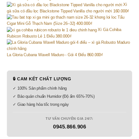
Xì
gà sữa có đầu lọc Blackstone Tipped Vanilla cho người mới
160.000
₫
Tẩu
Cigar Mini Gỗ Thạch Nam (Size 26–32)
400.000
₫
Xì Gà Cohiba
Rubicon Robusto Lẻ 1 Điếu
380.000
₫
La Gloria Cubana Wavell Maduro - Gói 4 Điếu
860.000
₫
🔒 CAM KẾT CHẤT LƯỢNG
✓ 100% Sản phẩm chính hãng
✓ Bảo quản chuẩn Humidor (Độ ẩm 65%-70%)
✓ Giao hàng hỏa tốc trong ngày
TƯ VẤN CHUYÊN GIA 24/7:
0945.866.906