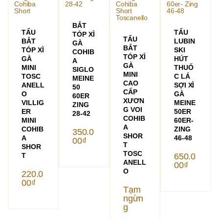
BẮT
TẨU
TẨU
TÓP XÌ
TẨU
BẮT
LUBIN
GÀ
BẮT
TÓP XÌ
SKI
COHIB
TÓP XÌ
GÀ
HÚT
A
GÀ
MINI
THUỐ
SIGLO
MINI
TOSC
C LÁ
MEINE
CAO
ANELL
SỢI XÌ
50
CẤP
O
GÀ
60ER
XƯƠN
VILLIG
MEINE
ZING
G VOI
ER
50ER
28-42
COHIB
MINI
60ER-
A
COHIB
ZING
350.0
SHOR
A
46-48
00
₫
T
SHOR
TOSC
T
650.0
ANELL
00
₫
O
220.0
00
₫
Tạm
ngừn
g