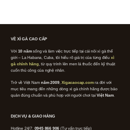
VỀ XÌ GÀ CAO CẤP
Với
10 năm
sống và làm việc trực tiếp tại cái nôi xì gà thế
giới – La Habana, Cuba, tôi hiểu rõ giá trị của từng điếu
xì
gà chính hãng
, từ quy trình lên men lá thuốc đến kỹ thuật
cuốn thủ công của nghệ nhân.
Trở về Việt Nam
năm 2009
,
Xigacaocap.com
ra đời với
mục tiêu mang đến những dòng xì gà chính hãng được bảo
quản đúng chuẩn và phù hợp với người chơi tại
Việt Nam
.
DỊCH VỤ & GIAO HÀNG
Hotline 24/7:
0945 866 906
(Tư vấn trực tiếp)