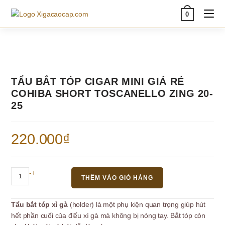
Skip
0
to
content
TẨU BẮT TÓP CIGAR MINI GIÁ RẺ
COHIBA SHORT TOSCANELLO ZING 20-
25
220.000
₫
Tẩu
-
+
THÊM VÀO GIỎ HÀNG
bắt
tóp
Tẩu bắt tóp xì gà
(holder) là một phụ kiện quan trọng giúp hút
cigar
hết phần cuối của điếu xì gà mà không bị nóng tay. Bắt tóp còn
mini