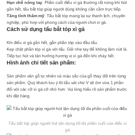
Hạn chế nóng tay
: Phần cuối điếu xì gà thường rất nóng khi hút
gần hết, tẩu bắt tóp giúp người dùng không cần cầm trực tiếp.
Tăng tính thẩm mỹ
: Tẩu bắt tóp mang lại sự thanh lịch, chuyên
nghiệp, phù hợp với phong cách của người chơi xì gà.
Cách sử dụng tẩu bắt tóp xì gà
Khi điếu xì gà gần hết, gắn phần tóp vào đầu tẩu.
Kẹp chặt phần tóp xì gà với tẩu. Giữ nhẹ tay để không làm nứt lá.
Tiếp tục hút và tận hưởng hương vị xì gà đến khi cháy hết.
Hình ảnh chi tiết sản phẩm:
Sản phẩm vân gỗ tự nhiên và màu sắc của gỗ thay đổi trên từng
sản phẩm. Quý khách lưu ý lõi tẩu vát chứ V sẽ ôm vừa 1 phần
đối với các cỡ xì gà cỡ nhỏ hơn. Vui lòng hiểu rõ sản phẩm trước
khi đặt hàng.
Tẩu bắt tóp giúp người hút tận dụng tối đa phần cuối của điếu xì
gà