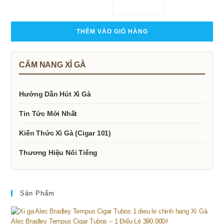
THÊM VÀO GIỎ HÀNG
THÊM VÀO GIỎ HÀNG
THÊM VÀO GIỎ HÀNG
ĐỌC TIẾP
CẨM NANG XÌ GÀ
Hướng Dẫn Hút Xì Gà
Tin Tức Mới Nhất
Kiến Thức Xì Gà (Cigar 101)
Thương Hiệu Nổi Tiếng
Sản Phẩm
Xì Gà
Alec Bradley Tempus Cigar Tubos – 1 Điếu Lẻ
390.000
₫