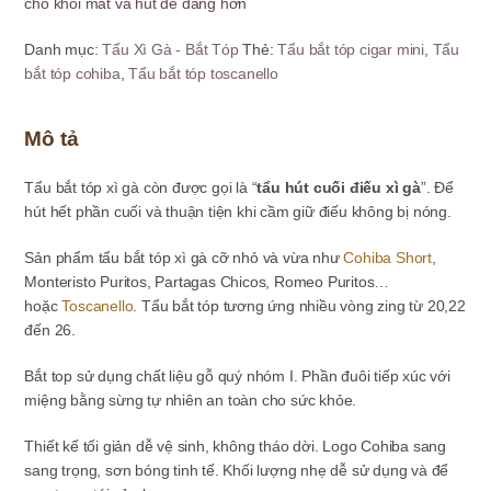
cho khói mát và hút dễ dàng hơn
giá
rẻ
Danh mục:
Tẩu Xì Gà - Bắt Tóp
Thẻ:
Tẩu bắt tóp cigar mini
,
Tẩu
Cohiba
bắt tóp cohiba
,
Tẩu bắt tóp toscanello
Short
Toscanello
Zing
Mô tả
20-
25
Tẩu bắt tóp xì gà còn được gọi là “
tẩu hút cuối điếu xì gà
”. Để
số
hút hết phần cuối và thuận tiện khi cầm giữ điếu không bị nóng.
lượng
Sản phẩm tẩu bắt tóp xì gà cỡ nhỏ và vừa như
Cohiba Short
,
Monteristo Puritos, Partagas Chicos, Romeo Puritos…
hoặc
Toscanello
. Tẩu bắt tóp tương ứng nhiều vòng zing từ 20,22
đến 26.
Bắt top sử dụng chất liệu gỗ quý nhóm I. Phần đuôi tiếp xúc với
miệng bằng sừng tự nhiên an toàn cho sức khỏe.
Thiết kế tối giản dễ vệ sinh, không tháo dời. Logo Cohiba sang
sang trọng, sơn bóng tinh tế. Khối lượng nhẹ dễ sử dụng và để