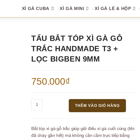
XÌ GÀ CUBA
XÌ GÀ MINI
XÌ GÀ LẺ & HỘP
TẨU BẮT TÓP XÌ GÀ GỖ
TRẮC HANDMADE T3 +
LỌC BIGBEN 9MM
750.000
₫
Tẩu
THÊM VÀO GIỎ HÀNG
Bắt
Tóp
Xì
Bắt tóp xì gà gỗ trắc g
iúp giữ điếu xì gà cuối cùng (khi
Gà
đã cháy gần hết) mà không cần cầm trực tiếp bằng
Gỗ