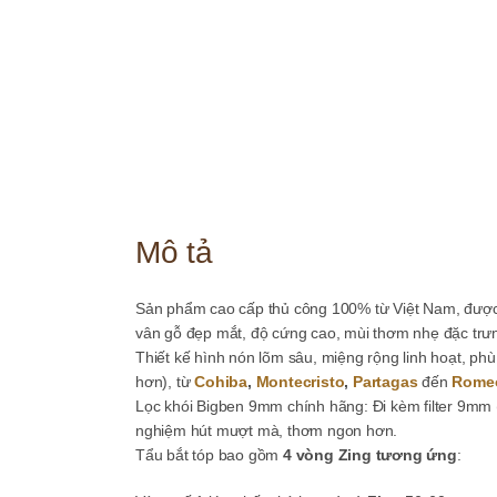
Mô tả
Sản phẩm cao cấp thủ công 100% từ Việt Nam
, được
vân gỗ đẹp mắt, độ cứng cao, mùi thơm nhẹ đặc trưng
Thiết kế hình nón lõm sâu, miệng rộng linh hoạt, phù
hơn), từ
Cohiba
,
Montecristo
,
Partagas
đến
Romeo
Lọc khói Bigben 9mm chính hãng
: Đi kèm filter 9mm
nghiệm hút mượt mà, thơm ngon hơn.
Tẩu bắt tóp bao gồm
4 vòng Zing tương ứng
: