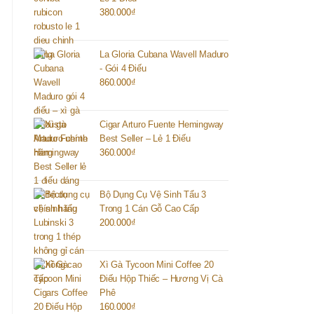
380.000
₫
La Gloria Cubana Wavell Maduro
- Gói 4 Điếu
860.000
₫
Cigar Arturo Fuente Hemingway
Best Seller – Lẻ 1 Điếu
360.000
₫
Bộ Dụng Cụ Vệ Sinh Tẩu 3
Trong 1 Cán Gỗ Cao Cấp
200.000
₫
Xì Gà Tycoon Mini Coffee 20
Điếu Hộp Thiếc – Hương Vị Cà
Phê
160.000
₫