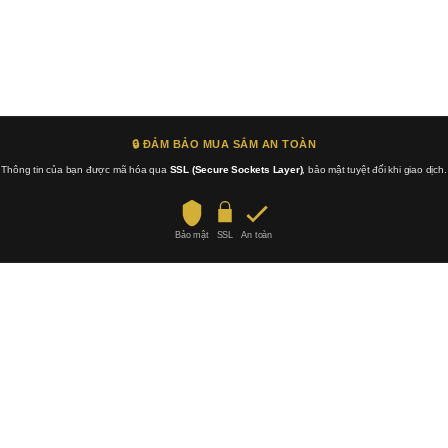
🔒 ĐẢM BẢO MUA SẮM AN TOÀN
Thông tin của bạn được mã hóa qua
SSL (Secure Sockets Layer)
, bảo mật tuyệt đối khi giao dịch.
Bảo mật
SSL
An toàn