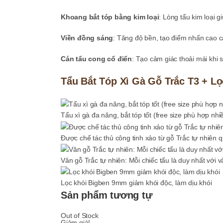
Khoang bắt tóp bằng kim loại
: Lòng tẩu kim loại g
Viền đồng sáng
: Tăng độ bền, tạo điểm nhấn cao cấ
Cán tẩu cong cổ điển
: Tạo cảm giác thoải mái khi 
Tẩu Bắt Tóp Xì Gà Gỗ Trắc T3 + Lọ
Tẩu xì gà đa năng, bắt tóp tốt (free size phù hợp nhiề
Được chế tác thủ công tinh xảo từ gỗ Trắc tự nhiên 
Vân gỗ Trắc tự nhiên: Mỗi chiếc tẩu là duy nhất với 
Lọc khói Bigben 9mm giảm khói độc, làm dịu khói
Sản phẩm tương tự
Out of Stock
Giảm giá!