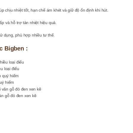
iúp chịu nhiệt tốt, hạn chế ám khét và giữ độ ổn định khi hút.
p và hỗ trợ tản nhiệt hiệu quả.
sử dụng, phù hợp nhiều tư thế.
c Bigben :
u loại điếu
quý hiếm
vân gỗ đỏ đen xen kẽ