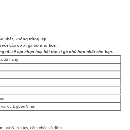
 nhất, không trùng lặp.
 với các cỡ xì gà cỡ nhỏ hơn.
g tôi sẽ lựa chọn loại bắt tóp xì gà phù hợp nhất cho bạn.
gà đa năng
 mm
ải và lọc Bigben 9mm
m, xử lý mịn tay, cầm chắc và đầm.