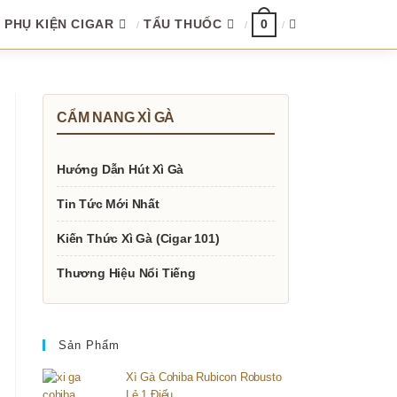
TOGGLE
PHỤ KIỆN CIGAR
TẨU THUỐC
0
WEBSITE
CẨM NANG XÌ GÀ
SEARCH
Hướng Dẫn Hút Xì Gà
Tin Tức Mới Nhất
Kiến Thức Xì Gà (Cigar 101)
Thương Hiệu Nổi Tiếng
Sản Phẩm
Xì Gà Cohiba Rubicon Robusto
Lẻ 1 Điếu