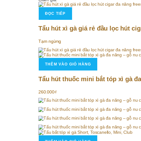
ĐỌC TIẾP
Tẩu hút xì gà giá rẻ đầu lọc hút ci
Tạm ngừng
THÊM VÀO GIỎ HÀNG
Tẩu hút thuốc mini bắt tóp xì gà đ
260.000
₫