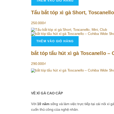
THÊM VÀO GIỎ HÀNG
Tẩu bắt tóp xì gà Short, Toscanello
250.000
₫
THÊM VÀO GIỎ HÀNG
bắt tóp tẩu hút xì gà Toscanello –
290.000
₫
VỀ XÌ GÀ CAO CẤP
Với
10 năm
sống và làm việc trực tiếp tại cái nôi xì 
cuốn thủ công của nghệ nhân.