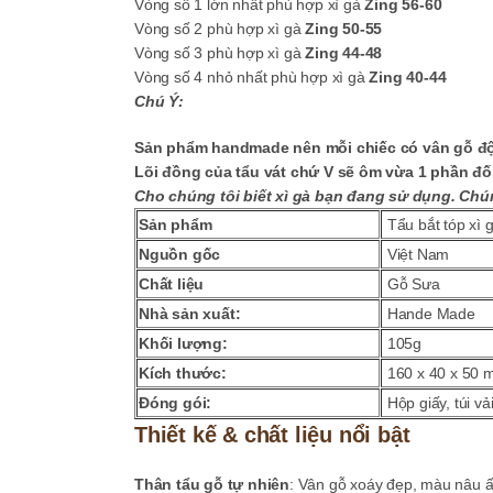
Vòng số 1 lớn nhất phù hợp xì gà
Zing 56-60
Vòng số 2 phù hợp xì gà
Zing 50-55
Vòng số 3 phù hợp xì gà
Zing 44-48
Vòng số 4 nhỏ nhất phù hợp xì gà
Zing 40-44
Chú Ý:
Sản phẩm handmade nên mỗi chiếc có vân gỗ độc
Lõi đồng của tẩu vát chứ V sẽ ôm vừa 1 phần đối
Cho chúng tôi biết xì gà bạn đang sử dụng. Chún
Sản phẩm
Tẩu bắt tóp xì 
Nguồn gốc
Việt Nam
Chất liệu
Gỗ Sưa
Nhà sản xuất:
Hande Made
Khối lượng:
105g
Kích thước:
160 x 40 x 50
Đóng gói:
Hộp giấy, túi v
Thiết kế & chất liệu nổi bật
Thân tẩu gỗ tự nhiên
: Vân gỗ xoáy đẹp, màu nâu ấ