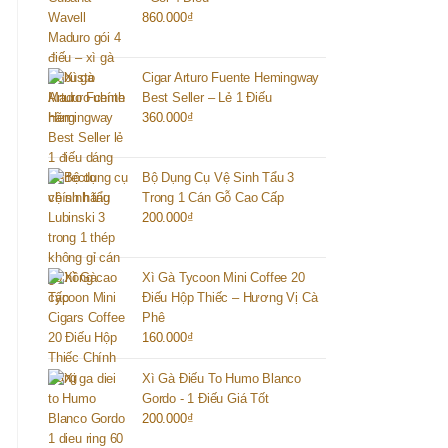
860.000
₫
Cigar Arturo Fuente Hemingway
Best Seller – Lẻ 1 Điếu
360.000
₫
Bộ Dụng Cụ Vệ Sinh Tẩu 3
Trong 1 Cán Gỗ Cao Cấp
200.000
₫
Xì Gà Tycoon Mini Coffee 20
Điếu Hộp Thiếc – Hương Vị Cà
Phê
160.000
₫
Xì Gà Điếu To Humo Blanco
Gordo - 1 Điếu Giá Tốt
200.000
₫