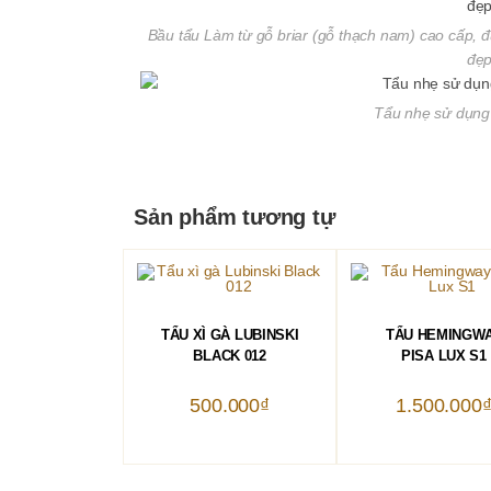
Bầu tẩu Làm từ gỗ briar (gỗ thạch nam) cao cấp, 
đẹp
Tẩu nhẹ sử dụng 
Sản phẩm tương tự
THÊM VÀO GIỎ HÀNG
THÊM VÀO GIỎ 
TẨU XÌ GÀ LUBINSKI
TẨU HEMINGW
BLACK 012
PISA LUX S1
500.000
₫
1.500.000