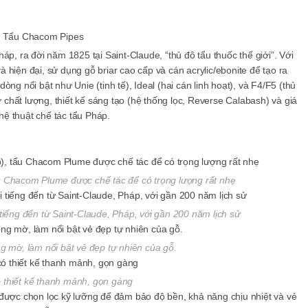
áp, ra đời năm 1825 tại Saint-Claude, “thủ đô tẩu thuốc thế giới”. Với
hiện đại, sử dụng gỗ briar cao cấp và cán acrylic/ebonite để tạo ra
ng nổi bật như Unie (tinh tế), Ideal (hai cán linh hoạt), và F4/F5 (thủ
hất lượng, thiết kế sáng tạo (hệ thống lọc, Reverse Calabash) và giá
ghệ thuật chế tác tẩu Pháp.
ẩu Chacom Plume được chế tác để có trọng lượng rất nhẹ
tiếng đến từ Saint-Claude, Pháp, với gần 200 năm lịch sử
g mờ, làm nổi bật vẻ đẹp tự nhiên của gỗ.
 thiết kế thanh mảnh, gọn gàng