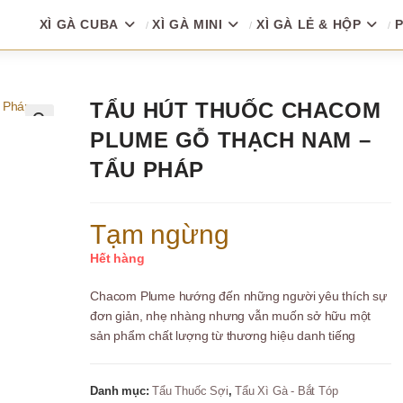
XÌ GÀ CUBA
XÌ GÀ MINI
XÌ GÀ LẺ & HỘP
P
TẨU HÚT THUỐC CHACOM
PLUME GỖ THẠCH NAM –
🔍
TẨU PHÁP
Tạm ngừng
Hết hàng
Chacom Plume hướng đến những người yêu thích sự
đơn giản, nhẹ nhàng nhưng vẫn muốn sở hữu một
sản phẩm chất lượng từ thương hiệu danh tiếng
Danh mục:
Tẩu Thuốc Sợi
,
Tẩu Xì Gà - Bắt Tóp