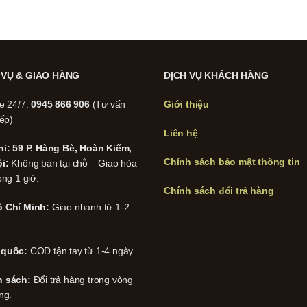
 VỤ & GIAO HÀNG
DỊCH VỤ KHÁCH HÀNG
ne 24/7:
0945 866 906
(Tư vấn
Giới thiệu
iếp)
Liên hệ
hỉ: 59 P. Hàng Bè, Hoàn Kiếm,
Chính sách bảo mật thông tin
i:
Không bán tại chỗ – Giao hỏa
ong 1 giờ.
Chính sách đổi trả hàng
 Chí Minh:
Giao nhanh từ 1-2
 quốc:
COD tận tay từ 1-4 ngày.
h sách:
Đổi trả hàng trong vòng
ng.