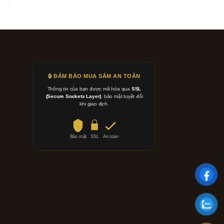
🔒 ĐẢM BẢO MUA SẮM AN TOÀN
Thông tin của bạn được mã hóa qua
SSL
(Secure Sockets Layer)
, bảo mật tuyệt đối
khi giao dịch.
Bảo mật
SSL
An toàn