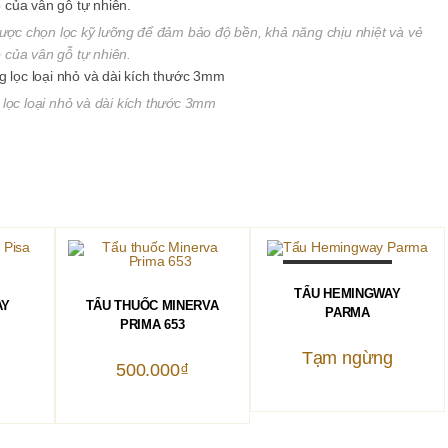
được chọn lọc kỹ lưỡng để đảm bảo độ bền, khả năng chịu nhiệt và vẻ
 của vân gỗ tự nhiên.
lọc loại nhỏ và dài kích thước 3mm
OUT OF STOCK
ĐỌC TIẾP
TẨU HEMINGWAY
HÀNG
THÊM VÀO GIỎ HÀNG
AY
TẨU THUỐC MINERVA
PARMA
PRIMA 653
Tạm ngừng
₫
500.000
₫