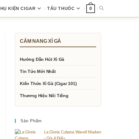
HỤ KIỆN CIGAR
TẨU THUỐC
TOGGLE
0
WEBSITE
CẨM NANG XÌ GÀ
SEARCH
Hướng Dẫn Hút Xì Gà
Tin Tức Mới Nhất
Kiến Thức Xì Gà (Cigar 101)
Thương Hiệu Nổi Tiếng
Sản Phẩm
La Gloria Cubana Wavell Maduro
- Gói 4 Điếu