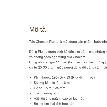
Mô tả
Tẩu
Chacom
Plume
là
một
dòng
sản
phẩm
thuộc
nh
Dòng Plume được thiết kế đặc biệt dành cho những n
và phong cách đặc trưng của Chacom.
Đúng như tên gọi “Plume” (lông vũ trong tiếng Pháp
chỉ từ 20-30 gram, giúp người dùng dễ dàng cầm nắ
Kích thước: 120 (D) x 33 (R) x 44 mm (C)
Đường kính lò tẩu: 18 mm
Độ sâu lò tẩu: 35 mm
Trọng lượng: 28 g
Vật liệu ống ngậm: cao su lưu hóa
Bộ lọc kim loại tích hợp sẵn