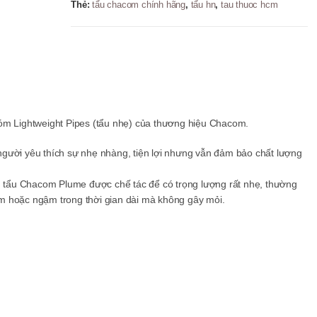
Thẻ:
tẩu chacom chính hãng
,
tẩu hn
,
tau thuoc hcm
óm
Lightweight
Pipes
(tẩu
nhẹ)
của
thương
hiệu
Chacom.
gười yêu thích sự nhẹ nhàng, tiện lợi nhưng vẫn đảm bảo chất lượng
), tẩu Chacom Plume được chế tác để có trọng lượng rất nhẹ, thường
m hoặc ngậm trong thời gian dài mà không gây mỏi.