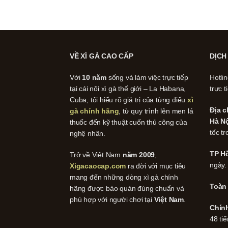
VỀ XÌ GÀ CAO CẤP
DỊCH
Với
10 năm
sống và làm việc trực tiếp
Hotli
tại cái nôi xì gà thế giới – La Habana,
trực t
Cuba, tôi hiểu rõ giá trị của từng điếu
xì
Địa c
gà chính hãng
, từ quy trình lên men lá
Hà Nộ
thuốc đến kỹ thuật cuốn thủ công của
tốc tr
nghệ nhân.
TP Hồ
Trở về Việt Nam
năm 2009
,
ngày.
Xigacaocap.com
ra đời với mục tiêu
mang đến những dòng xì gà chính
Toàn
hãng được bảo quản đúng chuẩn và
phù hợp với người chơi tại
Việt Nam
.
Chín
48 tiế