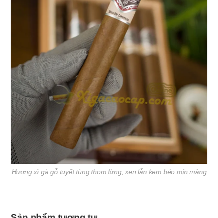
Hương xì gà gỗ tuyết tùng thơm lừng, xen lẫn kem béo mịn màng
Sản phẩm tương tự