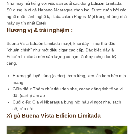
Nhà máy nổi tiếng với việc sản xuất các dòng
Edición Limitada.
S
ử dụng
lá xì gà Habano Nicaragua
chọn lọc. Được cuốn bởi các
nghệ nhân lành nghề tại
Tabacalera Pages. M
ột trong những nhà
máy uy tín nhất Estelí.
Hương vị & trải nghiệm :
Buena Vista Edición Limitada
mượt, khói dày – mọi thứ đều
“chuẩn chỉnh” như một điếu cigar cao cấp. Đặc biệt, đây là
Edición Limitada
nên sản lượng có hạn, lá được chọn lọc kỹ
càng.
Hương
gỗ tuyết tùng (cedar)
thơm lừng, xen lẫn
kem béo
mịn
màng
Giữa điếu: Thêm chút
tiêu đen nhẹ
,
cacao đắng
tinh tế và vị
đất (earth) ấm áp
Cuối điếu: Gia vị Nicaragua bung nở, hậu vị ngọt nhẹ, sạch
sẽ, kéo dài
Xì gà Buena Vista Edicion Limitada