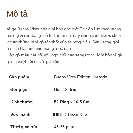
Mô tả
Xì gà Buena Vista bản giới hạn đặc biệt Edición Limitada mang
hương vị cân bằng, dễ hút, đậm đà, đầy chiều sâu. Được chọn
lọc từ những lá xì gà tốt nhất của thương hiệu. Sản lượng giới
hạn, lá Habano mịn màng, độc đáo.
Hộp gỗ màu nâu tối với logo nhũ bạc sang trọng. Một hộp xì gà
giá trị vượt trội so với giá tiền.
Sản phẩm
Buena Vista Edicion Limitada
Đóng gói
Hộp 12 điếu
Kích thước
52 Ring x 16.5 Cm
Sức mạnh
⬮⬮⬯⬯⬯ Thơm Nhẹ
Thời gian hút:
45-65 phút