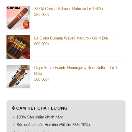
Xì Gà Cohiba Rubicon Robusto Lẻ 1 Điếu
380.000
₫
La Gloria Cubana Wavell Maduro - Gói 4 Điếu
860.000
₫
Cigar Arturo Fuente Hemingway Best Seller – Lẻ 1
Điếu
360.000
₫
🔒 CAM KẾT CHẤT LƯỢNG
✓ 100% Sản phẩm chính hãng
✓ Bảo quản chuẩn Humidor (Độ ẩm 65%-70%)