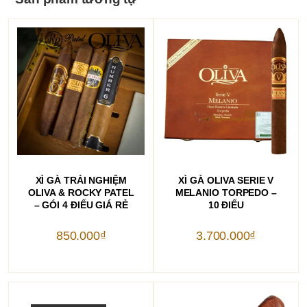
THÊM VÀO GIỎ HÀNG
THÊM VÀO GIỎ HÀNG
XÌ GÀ TRẢI NGHIỆM
XÌ GÀ OLIVA SERIE V
OLIVA & ROCKY PATEL
MELANIO TORPEDO –
– GÓI 4 ĐIẾU GIÁ RẺ
10 ĐIẾU
850.000
₫
3.700.000
₫