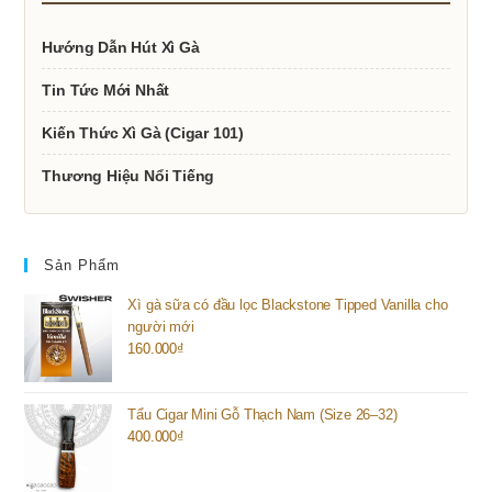
Hướng Dẫn Hút Xì Gà
Tin Tức Mới Nhất
Kiến Thức Xì Gà (Cigar 101)
Thương Hiệu Nổi Tiếng
Sản Phẩm
Xì gà sữa có đầu lọc Blackstone Tipped Vanilla cho
người mới
160.000
₫
Tẩu Cigar Mini Gỗ Thạch Nam (Size 26–32)
400.000
₫