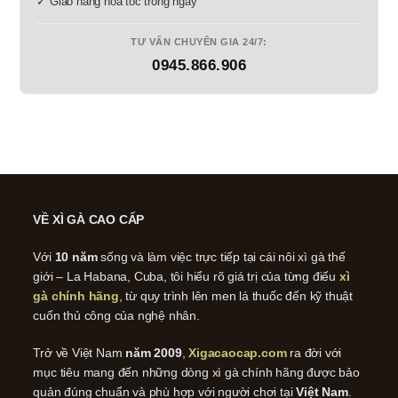
✓ Giao hàng hỏa tốc trong ngày
TƯ VẤN CHUYÊN GIA 24/7:
0945.866.906
VỀ XÌ GÀ CAO CẤP
Với
10 năm
sống và làm việc trực tiếp tại cái nôi xì gà thế
giới – La Habana, Cuba, tôi hiểu rõ giá trị của từng điếu
xì
gà chính hãng
, từ quy trình lên men lá thuốc đến kỹ thuật
cuốn thủ công của nghệ nhân.
Trở về Việt Nam
năm 2009
,
Xigacaocap.com
ra đời với
mục tiêu mang đến những dòng xì gà chính hãng được bảo
quản đúng chuẩn và phù hợp với người chơi tại
Việt Nam
.