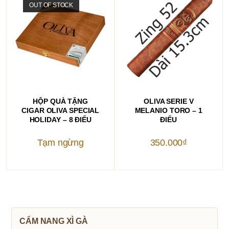
OUT OF STOCK
ĐỌC TIẾP
THÊM VÀO GIỎ HÀNG
HỘP QUÀ TẶNG
OLIVA SERIE V
CIGAR OLIVA SPECIAL
MELANIO TORO – 1
HOLIDAY – 8 ĐIẾU
ĐIẾU
Tạm ngừng
350.000
₫
CẨM NANG XÌ GÀ