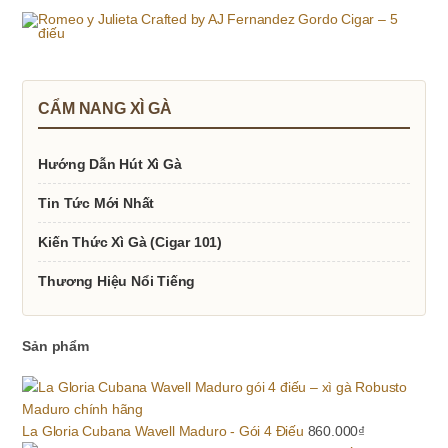
gốc
hiện
là:
tại
2.000.000₫.
là:
1.900.000₫.
CẨM NANG XÌ GÀ
Hướng Dẫn Hút Xì Gà
Tin Tức Mới Nhất
Kiến Thức Xì Gà (Cigar 101)
Thương Hiệu Nổi Tiếng
Sản phẩm
La Gloria Cubana Wavell Maduro - Gói 4 Điếu
860.000
₫