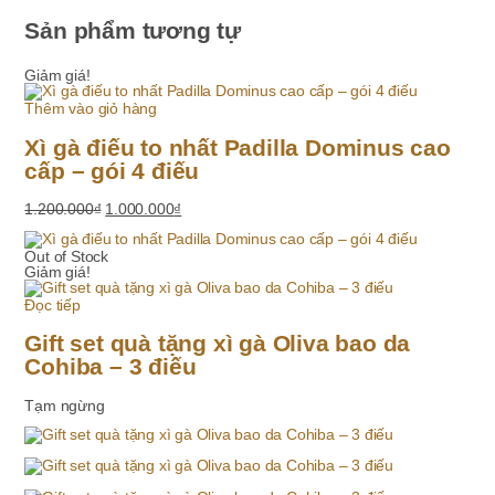
Sản phẩm tương tự
Giảm giá!
Thêm vào giỏ hàng
Xì gà điếu to nhất Padilla Dominus cao
cấp – gói 4 điếu
Giá
Giá
1.200.000
₫
1.000.000
₫
gốc
hiện
là:
tại
1.200.000₫.
là:
Out of Stock
1.000.000₫.
Giảm giá!
Đọc tiếp
Gift set quà tặng xì gà Oliva bao da
Cohiba – 3 điếu
Tạm ngừng