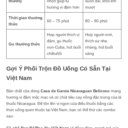
thước)
nhọn giúp tụ
suôn dài, khói êm
hương vị đậm hơn
mượt
Thời gian thưởng
60 – 75 phút
80 – 90 phút
thức
Hợp người thích vị
Hợp người mới,
đậm, gu thuốc
thích sự nhẹ
Gu thưởng thức
non-Cuba, hút buổi
nhàng, hút buổi
chiều/tối
sáng
Gợi Ý Phối Trộn Đồ Uống Có Sẵn Tại
Việt Nam
Bản chất của dòng
Casa de Garcia Nicaraguan Belicoso
mang
hương vị đậm mộc mạc và có chút tiêu cay nồng đặc trưng của lá
thuốc Nicaragua. Để tôn lên vị ngon của điếu thuốc bằng các
thức uống quen thuộc tại Việt Nam, bạn có thể thử các combo
sau:
Cà phê Đen Đá/Bạc Xỉu Việt Nam:
Vị đắng đậm, mạnh mẽ của