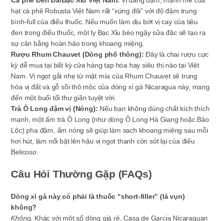
hạt cà phê Robusta Việt Nam rất “xứng đôi” với độ đậm trung
bình-full của điếu thuốc. Nếu muốn làm dịu bớt vị cay của tiêu
đen trong điếu thuốc, một ly Bạc Xỉu béo ngậy sữa đặc sẽ tạo ra
sự cân bằng hoàn hảo trong khoang miệng.
Rượu Rhum Chauvet (Dòng phổ thông):
Đây là chai rượu cực
kỳ dễ mua tại bất kỳ cửa hàng tạp hóa hay siêu thị nào tại Việt
Nam. Vị ngọt gắt nhẹ từ mật mía của Rhum Chauvet sẽ trung
hòa vị đất và gỗ sồi thô mộc của dòng xì gà Nicaragua này, mang
đến một buổi tối thư giãn tuyệt vời.
Trà Ô Long đậm vị (Nóng):
Nếu bạn không dùng chất kích thích
mạnh, một ấm trà Ô Long (như dòng Ô Long Hà Giang hoặc Bảo
Lộc) pha đậm, ấm nóng sẽ giúp làm sạch khoang miệng sau mỗi
hơi hút, làm nổi bật lên hậu vị ngọt thanh còn sót lại của điếu
Belicoso.
Câu Hỏi Thường Gặp (FAQs)
Dòng xì gà này có phải là thuốc “short-filler” (lá vụn)
không?
Không.
Khác với một số dòng giá rẻ, Casa de Garcia Nicaraguan