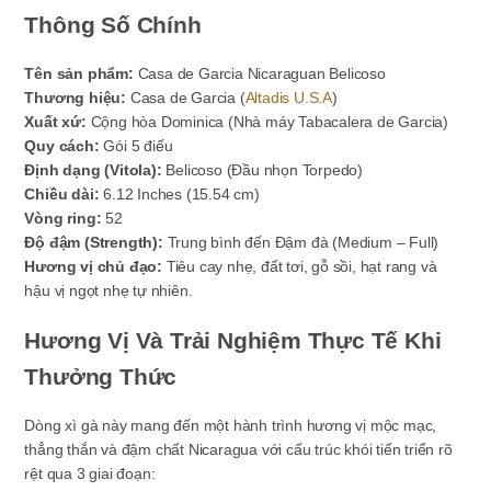
Thông Số Chính
Tên sản phẩm:
Casa de Garcia Nicaraguan Belicoso
Thương hiệu:
Casa de Garcia (
Altadis U.S.A
)
Xuất xứ:
Cộng hòa Dominica (Nhà máy Tabacalera de Garcia)
Quy cách:
Gói 5 điếu
Định dạng (Vitola):
Belicoso (Đầu nhọn Torpedo)
Chiều dài:
6.12 Inches (15.54 cm)
Vòng ring:
52
Độ đậm (Strength):
Trung bình đến Đậm đà (Medium – Full)
Hương vị chủ đạo:
Tiêu cay nhẹ, đất tơi, gỗ sồi, hạt rang và
hậu vị ngọt nhẹ tự nhiên.
Hương Vị Và Trải Nghiệm Thực Tế Khi
Thưởng Thức
Dòng xì gà này mang đến một hành trình hương vị mộc mạc,
thẳng thắn và đậm chất Nicaragua với cấu trúc khói tiến triển rõ
rệt qua 3 giai đoạn: