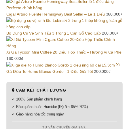
Cigar Arturo Fuente Hemingway Best Seller – Lẻ 1 Điếu
360.000
₫
Bộ Dụng Cụ Vệ Sinh Tẩu 3 Trong 1 Cán Gỗ Cao Cấp
200.000
₫
Xì Gà Tycoon Mini Coffee 20 Điếu Hộp Thiếc – Hương Vị Cà Phê
160.000
₫
Xì
Gà Điếu To Humo Blanco Gordo - 1 Điếu Giá Tốt
200.000
₫
🔒 CAM KẾT CHẤT LƯỢNG
✓ 100% Sản phẩm chính hãng
✓ Bảo quản chuẩn Humidor (Độ ẩm 65%-70%)
✓ Giao hàng hỏa tốc trong ngày
TƯ VẤN CHUYÊN GIA 24/7: