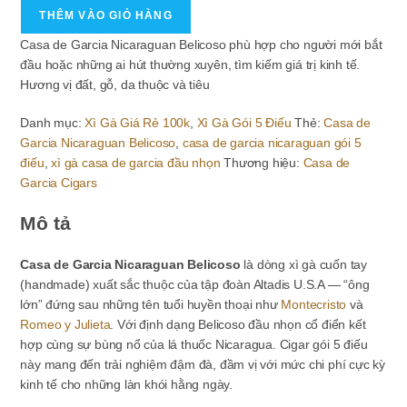
Gà
790.000₫.
là:
THÊM VÀO GIỎ HÀNG
Casa
750.000₫.
Casa de Garcia Nicaraguan Belicoso phù hợp cho người mới bắt
de
đầu hoặc những ai hút thường xuyên, tìm kiếm giá trị kinh tế.
Garcia
Hương vị đất, gỗ, da thuộc và tiêu
Nicaraguan
Belicoso -
Danh mục:
Xì Gà Giá Rẻ 100k
,
Xì Gà Gói 5 Điếu
Thẻ:
Casa de
Gói
Garcia Nicaraguan Belicoso
,
casa de garcia nicaraguan gói 5
5
điếu
,
xì gà casa de garcia đầu nhọn
Thương hiệu:
Casa de
Điếu
Garcia Cigars
số
lượng
Mô tả
Casa de Garcia Nicaraguan Belicoso
là dòng xì gà cuốn tay
(handmade) xuất sắc thuộc của tập đoàn Altadis U.S.A — “ông
lớn” đứng sau những tên tuổi huyền thoại như
Montecristo
và
Romeo y Julieta
. Với định dạng Belicoso đầu nhọn cổ điển kết
hợp cùng sự bùng nổ của lá thuốc Nicaragua. Cigar gói 5 điếu
này mang đến trải nghiệm đậm đà, đầm vị với mức chi phí cực kỳ
kinh tế cho những làn khói hằng ngày.