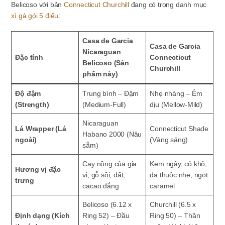
Belicoso với bản
Connecticut Churchill
đang có trong danh mục
xì gà gói 5 điếu
:
Casa de Garcia
Casa de Garcia
Nicaraguan
Đặc tính
Connecticut
Belicoso (Sản
Churchill
phẩm này)
Độ đậm
Trung bình – Đậm
Nhẹ nhàng – Êm
(Strength)
(Medium-Full)
dịu (Mellow-Mild)
Nicaraguan
Lá Wrapper (Lá
Connecticut Shade
Habano 2000 (Nâu
ngoài)
(Vàng sáng)
sẫm)
Cay nồng của gia
Kem ngậy, cỏ khô,
Hương vị đặc
vị, gỗ sồi, đất,
da thuộc nhẹ, ngọt
trưng
cacao đắng
caramel
Belicoso (6.12 x
Churchill (6.5 x
Định dạng (Kích
Ring 52) – Đầu
Ring 50) – Thân