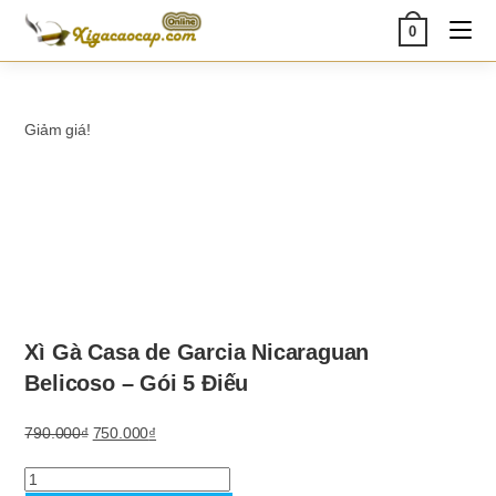
Skip
0
to
content
Giảm giá!
Xì Gà Casa de Garcia Nicaraguan
Belicoso – Gói 5 Điếu
Giá
Giá
790.000
₫
750.000
₫
gốc
hiện
Xì
là:
tại