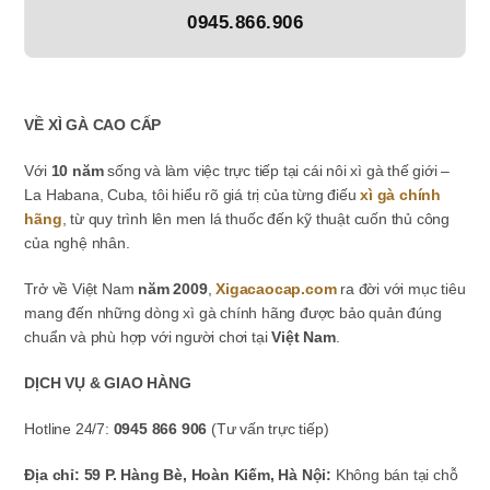
0945.866.906
VỀ XÌ GÀ CAO CẤP
Với
10 năm
sống và làm việc trực tiếp tại cái nôi xì gà thế giới –
La Habana, Cuba, tôi hiểu rõ giá trị của từng điếu
xì gà chính
hãng
, từ quy trình lên men lá thuốc đến kỹ thuật cuốn thủ công
của nghệ nhân.
Trở về Việt Nam
năm 2009
,
Xigacaocap.com
ra đời với mục tiêu
mang đến những dòng xì gà chính hãng được bảo quản đúng
chuẩn và phù hợp với người chơi tại
Việt Nam
.
DỊCH VỤ & GIAO HÀNG
Hotline 24/7:
0945 866 906
(Tư vấn trực tiếp)
Địa chỉ: 59 P. Hàng Bè, Hoàn Kiếm, Hà Nội:
Không bán tại chỗ