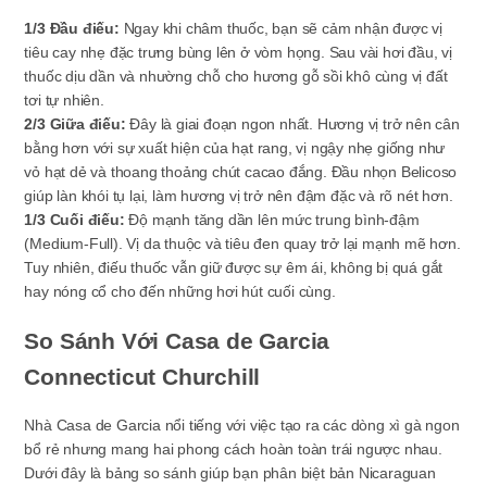
1/3 Đầu điếu:
Ngay khi châm thuốc, bạn sẽ cảm nhận được vị
tiêu cay nhẹ đặc trưng bùng lên ở vòm họng. Sau vài hơi đầu, vị
thuốc dịu dần và nhường chỗ cho hương gỗ sồi khô cùng vị đất
tơi tự nhiên.
2/3 Giữa điếu:
Đây là giai đoạn ngon nhất. Hương vị trở nên cân
bằng hơn với sự xuất hiện của hạt rang, vị ngậy nhẹ giống như
vỏ hạt dẻ và thoang thoảng chút cacao đắng. Đầu nhọn Belicoso
giúp làn khói tụ lại, làm hương vị trở nên đậm đặc và rõ nét hơn.
1/3 Cuối điếu:
Độ mạnh tăng dần lên mức trung bình-đậm
(Medium-Full). Vị da thuộc và tiêu đen quay trở lại mạnh mẽ hơn.
Tuy nhiên, điếu thuốc vẫn giữ được sự êm ái, không bị quá gắt
hay nóng cổ cho đến những hơi hút cuối cùng.
So Sánh Với Casa de Garcia
Connecticut Churchill
Nhà Casa de Garcia nổi tiếng với việc tạo ra các dòng xì gà ngon
bổ rẻ nhưng mang hai phong cách hoàn toàn trái ngược nhau.
Dưới đây là bảng so sánh giúp bạn phân biệt bản Nicaraguan