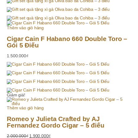
Thêm vào giỏ hàng
Cigar Cain F Habano 660 Double Toro –
Gói 5 Điếu
1.500.000
₫
Giảm giá!
Thêm vào giỏ hàng
Romeo y Julieta Crafted by AJ
Fernandez Gordo Cigar – 5 điếu
Giá
Giá
2.000.000
₫
1.900.000
₫