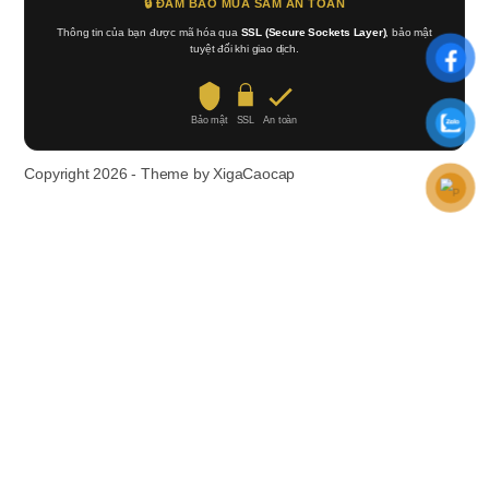
🔒 ĐẢM BẢO MUA SẮM AN TOÀN
Thông tin của bạn được mã hóa qua
SSL (Secure Sockets Layer)
, bảo mật
tuyệt đối khi giao dịch.
Bảo mật
SSL
An toàn
Copyright 2026 - Theme by XigaCaocap