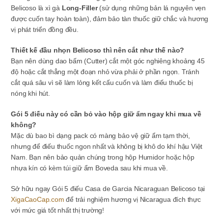
Belicoso là xì gà
Long-Filler
(sử dụng những bản lá nguyên vẹn
được cuốn tay hoàn toàn), đảm bảo tàn thuốc giữ chắc và hương
vị phát triển đồng đều.
Thiết kế đầu nhọn Belicoso thì nên cắt như thế nào?
Bạn nên dùng dao bấm (Cutter) cắt một góc nghiêng khoảng 45
độ hoặc cắt thẳng một đoạn nhỏ vừa phải ở phần ngọn. Tránh
cắt quá sâu vì sẽ làm lỏng kết cấu cuốn và làm điếu thuốc bị
nóng khi hút.
Gói 5 điếu này có cần bỏ vào hộp giữ ẩm ngay khi mua về
không?
Mặc dù bao bì dạng pack có màng bảo vệ giữ ẩm tạm thời,
nhưng để điếu thuốc ngon nhất và không bị khô do khí hậu Việt
Nam. Bạn nên bảo quản chúng trong hộp Humidor hoặc hộp
nhựa kín có kèm túi giữ ẩm Boveda sau khi mua về.
Sở hữu ngay Gói 5 điếu Casa de Garcia Nicaraguan Belicoso tại
XigaCaoCap.com
để trải nghiệm hương vị Nicaragua đích thực
với mức giá tốt nhất thị trường!