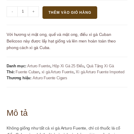
Xì
-
+
THÊM VÀO GIỎ HÀNG
gà
Cuban
Belicoso
Với hương vị mật ong, quế và mật ong, điếu xì gà Cuban
Arturo
Belicoso này được lấy hạt giống và lên men hoàn toàn theo
Fuente
phong cách xì gà Cuba.
Imported
-
24
Danh mục:
Arturo Fuente
,
Hộp Xì Gà 25 Điếu
,
Quà Tặng Xì Gà
điếu
Thẻ:
Fuente Cuban
,
xì gà Arturo Fuente
,
Xì gà Arturo Fuente Imported
số
Thương hiệu:
Arturo Fuente Cigars
lượng
Mô tả
Không giống như tất cả xì gà Arturo Fuente, chỉ có thuốc lá cổ