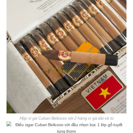
Hộp xì gà Cuban Belicoso với 2 hàng xì gà dài và to