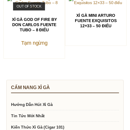
OUT OF STOCK
ĐỌC TIẾP
XÌ GÀ MINI ARTURO
ĐỌC TIẾP
XÌ GÀ GOD OF FIRE BY
FUENTE EXQUISITOS
DON CARLOS FUENTE
12×33 – 50 ĐIẾU
TUBO – 8 ĐIẾU
Tạm ngừng
CẨM NANG XÌ GÀ
Hướng Dẫn Hút Xì Gà
Tin Tức Mới Nhất
Kiến Thức Xì Gà (Cigar 101)