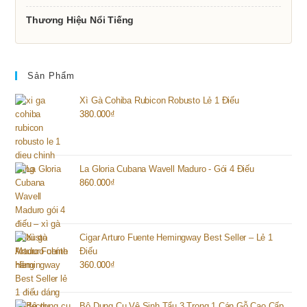
Thương Hiệu Nổi Tiếng
Sản Phẩm
Xì Gà Cohiba Rubicon Robusto Lẻ 1 Điếu
380.000
₫
La Gloria Cubana Wavell Maduro - Gói 4 Điếu
860.000
₫
Cigar Arturo Fuente Hemingway Best Seller – Lẻ 1
Điếu
360.000
₫
Bộ Dụng Cụ Vệ Sinh Tẩu 3 Trong 1 Cán Gỗ Cao Cấp