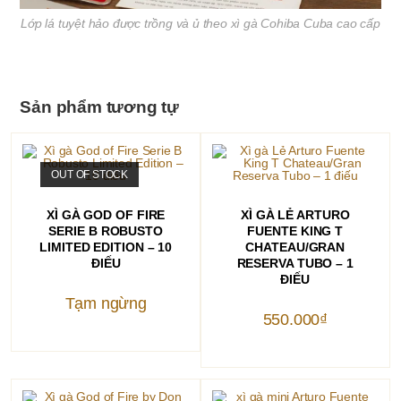
Lớp lá tuyệt hảo được trồng và ủ theo xì gà Cohiba Cuba cao cấp
Sản phẩm tương tự
OUT OF STOCK
ĐỌC TIẾP
THÊM VÀO GIỎ HÀNG
XÌ GÀ GOD OF FIRE
XÌ GÀ LẺ ARTURO
SERIE B ROBUSTO
FUENTE KING T
LIMITED EDITION – 10
CHATEAU/GRAN
ĐIẾU
RESERVA TUBO – 1
ĐIẾU
Tạm ngừng
550.000
₫