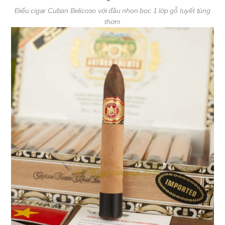
Điếu cigar Cuban Belicoso với đầu nhọn bọc 1 lớp gỗ tuyết tùng
thơm