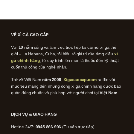
VỀ XÌ GÀ CAO CẤP
Với
10 năm
sống và làm việc trực tiếp tại cái nôi xì gà thế
giới – La Habana, Cuba, tôi hiểu rõ giá trị của từng điếu
xì
gà chính hãng
, từ quy trình lên men lá thuốc đến kỹ thuật
cuốn thủ công của nghệ nhân.
Trở về Việt Nam
năm 2009
,
Xigacaocap.com
ra đời với
mục tiêu mang đến những dòng xì gà chính hãng được bảo
quản đúng chuẩn và phù hợp với người chơi tại
Việt Nam
.
DỊCH VỤ & GIAO HÀNG
Hotline 24/7:
0945 866 906
(Tư vấn trực tiếp)