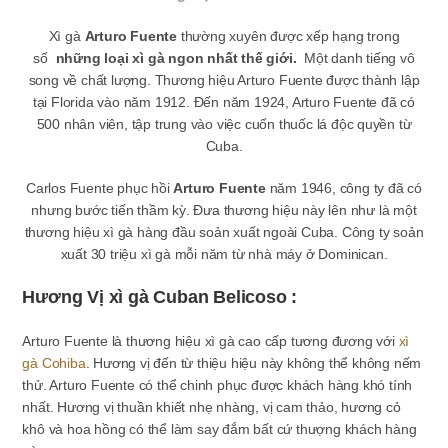
Xì gà
Arturo Fuente
thường xuyên được xếp hạng trong
số
những loại xì gà ngon nhất thế giới.
Một danh tiếng vô
song về chất lượng. Thương hiệu Arturo Fuente được thành lập
tại Florida vào năm 1912. Đến năm 1924, Arturo Fuente đã có
500 nhân viên, tập trung vào việc cuốn thuốc lá độc quyền từ
Cuba.
Carlos Fuente
phục hồi
Arturo Fuente
năm 1946, công ty đã có
nhưng bước tiến thầm kỳ. Đưa thương hiệu này lên như là một
thương hiệu xì gà hàng đầu soản xuất ngoài Cuba. Công ty soản
xuất 30 triệu xì gà mỗi năm từ nhà máy ở Dominican.
Hương Vị xì gà Cuban Belicoso :
Arturo Fuente là thương hiệu xì gà cao cấp tương đương với
xì
gà Cohiba
. Hương vị đến từ thiệu hiệu này không thể không nếm
thử. Arturo Fuente có thể chinh phục được khách hàng khó tính
nhất. Hương vị thuần khiết nhẹ nhàng, vị cam thảo, hương cỏ
khô và hoa hồng có thể làm say đắm bất cứ thượng khách hàng