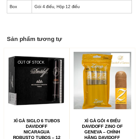
Box
Gói 4 điếu, Hộp 12 điếu
Sản phẩm tương tự
OUT OF STOCK
ĐỌC TIẾP
THÊM VÀO GIỎ HÀNG
XÌ GÀ SIGLO 6 TUBOS
XÌ GÀ GÓI 4 ĐIẾU
DAVIDOFF
DAVIDOFF ZINO OF
NICARAGUA
GENEVA – CHÍNH
ROBUSTO TUBOS – 12
HÃNG DAVIDOFF