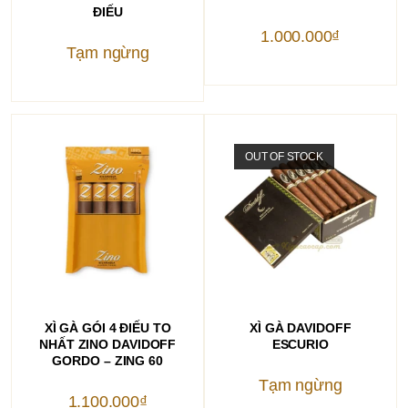
ĐIẾU
1.000.000
₫
Tạm ngừng
OUT OF STOCK
THÊM VÀO GIỎ HÀNG
ĐỌC TIẾP
XÌ GÀ GÓI 4 ĐIẾU TO
XÌ GÀ DAVIDOFF
NHẤT ZINO DAVIDOFF
ESCURIO
GORDO – ZING 60
Tạm ngừng
1.100.000
₫