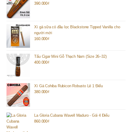
390.000
₫
Xì gà sữa có đầu lọc Blackstone Tipped Vanilla cho
người mới
160.000
₫
Tẩu Cigar Mini Gỗ Thạch Nam (Size 26–32)
400.000
₫
Xì Gà Cohiba Rubicon Robusto Lẻ 1 Điếu
380.000
₫
La Gloria Cubana Wavell Maduro - Gói 4 Điếu
860.000
₫