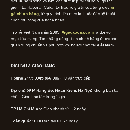
Với
10 năm
sống và làm việc trực tiếp tại cái nôi xì gà thế
giới – La Habana, Cuba, tôi hiểu rõ giá trị của từng điếu
xì
gà chính hãng
, từ quy trình lên men lá thuốc đến kỹ thuật
cuốn thủ công của nghệ nhân.
Trở về Việt Nam
năm 2009
,
Xigacaocap.com
ra đời với
mục tiêu mang đến những dòng xì gà chính hãng được bảo
quản đúng chuẩn và phù hợp với người chơi tại
Việt Nam
.
DỊCH VỤ & GIAO HÀNG
Hotline 24/7:
0945 866 906
(Tư vấn trực tiếp)
Địa chỉ: 59 P. Hàng Bè, Hoàn Kiếm, Hà Nội:
Không bán tại
chỗ – Giao hỏa tốc trong 1 giờ.
TP Hồ Chí Minh:
Giao nhanh từ 1-2 ngày.
Toàn quốc:
COD tận tay từ 1-4 ngày.