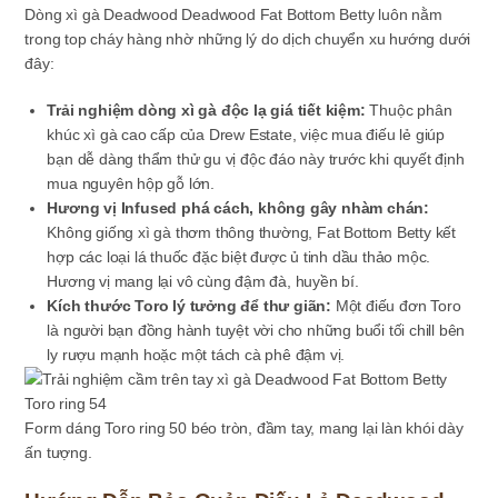
Dòng xì gà Deadwood Deadwood Fat Bottom Betty luôn nằm
trong top cháy hàng nhờ những lý do dịch chuyển xu hướng dưới
đây:
Trải nghiệm dòng xì gà độc lạ giá tiết kiệm:
Thuộc phân
khúc xì gà cao cấp của Drew Estate, việc mua điếu lẻ giúp
bạn dễ dàng thẩm thử gu vị độc đáo này trước khi quyết định
mua nguyên hộp gỗ lớn.
Hương vị Infused phá cách, không gây nhàm chán:
Không giống xì gà thơm thông thường, Fat Bottom Betty kết
hợp các loại lá thuốc đặc biệt được ủ tinh dầu thảo mộc.
Hương vị mang lại vô cùng đậm đà, huyền bí.
Kích thước Toro lý tưởng để thư giãn:
Một điếu đơn Toro
là người bạn đồng hành tuyệt vời cho những buổi tối chill bên
ly rượu mạnh hoặc một tách cà phê đậm vị.
Form dáng Toro ring 50 béo tròn, đầm tay, mang lại làn khói dày
ấn tượng.