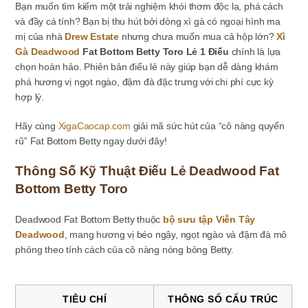
Bạn muốn tìm kiếm một trải nghiệm khói thơm độc lạ, phá cách
và đầy cá tính? Bạn bị thu hút bởi dòng xì gà có ngoại hình ma
mị của nhà
Drew Estate
nhưng chưa muốn mua cả hộp lớn?
Xì
Gà Deadwood
Fat Bottom Betty Toro Lẻ 1 Điếu
chính là lựa
chọn hoàn hảo. Phiên bản điếu lẻ này giúp bạn dễ dàng khám
phá hương vị ngọt ngào, đậm đà đặc trưng với chi phí cực kỳ
hợp lý.
Hãy cùng
XigaCaocap.com
giải mã sức hút của “cô nàng quyến
rũ” Fat Bottom Betty ngay dưới đây!
Thông Số Kỹ Thuật Điếu Lẻ Deadwood Fat
Bottom Betty Toro
Deadwood Fat Bottom Betty thuộc
bộ sưu tập Viễn Tây
Deadwood
, mang hương vị béo ngậy, ngọt ngào và đậm đà mô
phỏng theo tính cách của cô nàng nóng bỏng Betty.
TIÊU CHÍ
THÔNG SỐ CẤU TRÚC