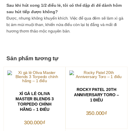
Sau khi hút xong 1/2 điếu lẻ, tôi có thể dập đi để dành hôm
sau hút tiếp được không?
Được, nhưng không khuyến khích. Việc để qua đêm sẽ làm xì gà
bị ám mùi muội than, khiến nửa điếu còn lại bị đắng và mất đi
hương thơm thảo mộc nguyên bản.
Sản phẩm tương tự
THÊM VÀO GIỎ HÀNG
ROCKY PATEL 20TH
THÊM VÀO GIỎ HÀNG
XÌ GÀ LẺ OLIVA
ANNIVERSARY TORO –
MASTER BLENDS 3
1 ĐIẾU
TORPEDO CHÍNH
HÃNG – 1 ĐIẾU
350.000
₫
300.000
₫