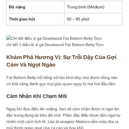
Độ nặng
Trung bình (Medium)
Thời gian hút
60 – 85 phút
chi tiết 1 điếu lẻ xì gà Deadwood Fat Bottom Betty Toro
Khám Phá Hương Vị: Sự Trỗi Dậy Của Gợi
Cảm Và Ngọt Ngào
Fat Bottom Betty nổi tiếng với làn khói dày, mùi thơm nồng nàn
có khả năng đánh gục mọi giác quan ngay từ hơi hút đầu tiên.
Cảm Nhận Khi Chạm Môi
Ngay khi đưa điếu lên miệng, bạn sẽ cảm nhận được vị ngọt lịm
đặc trưng đọng lại trên đôi môi. Phần đầu điếu được tẩm ngọt tự
nhiên một cách tinh tế. Lớp lá wrapper Maduro sẫm màu tỏa ra
mùi thơm ngào ngạt của ca cao và hoa khô.