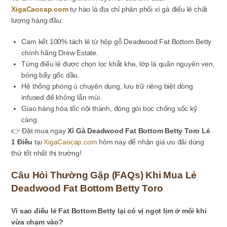
XigaCaocap.com
tự hào là địa chỉ phân phối xì gà điếu lẻ chất
lượng hàng đầu:
Cam kết 100% tách lẻ từ hộp gỗ Deadwood Fat Bottom Betty
chính hãng Drew Estate.
Từng điếu lẻ được chọn lọc khắt khe, lớp lá quấn nguyên vẹn,
bóng bẩy gốc dầu.
Hệ thống phòng ủ chuyên dụng, lưu trữ riêng biệt dòng
infused để không lẫn mùi.
Giao hàng hỏa tốc nội thành, đóng gói bọc chống sốc kỹ
càng.
👉 Đặt mua ngay
Xì Gà Deadwood Fat Bottom Betty Toro Lẻ
1 Điếu
tại
XigaCaocap.com
hôm nay để nhận giá ưu đãi dùng
thử tốt nhất thị trường!
Câu Hỏi Thường Gặp (FAQs) Khi Mua Lẻ
Deadwood Fat Bottom Betty Toro
Vì sao điếu lẻ Fat Bottom Betty lại có vị ngọt lịm ở môi khi
vừa chạm vào?