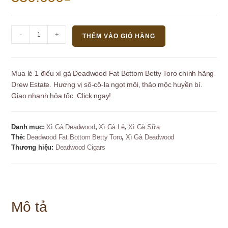
Xì
-
+
THÊM VÀO GIỎ HÀNG
Gà
Deadwood
Fat
Mua lẻ 1 điếu xì gà Deadwood Fat Bottom Betty Toro chính hãng
Bottom
Drew Estate. Hương vị sô-cô-la ngọt môi, thảo mộc huyền bí.
Betty
Giao nhanh hỏa tốc. Click ngay!
Toro
-
Lẻ
Danh mục:
Xì Gà Deadwood
,
Xì Gà Lẻ
,
Xì Gà Sữa
1
Thẻ:
Deadwood Fat Bottom Betty Toro
,
Xì Gà Deadwood
Điếu
Thương hiệu:
Deadwood Cigars
Thơm
Ngọt
số
lượng
Mô tả