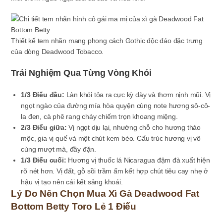
Thiết kế tem nhãn mang phong cách Gothic độc đáo đặc trưng
của dòng Deadwood Tobacco.
Trải Nghiệm Qua Từng Vòng Khói
1/3 Điếu đầu:
Làn khói tỏa ra cực kỳ dày và thơm nịnh mũi. Vị
ngọt ngào của đường mía hòa quyện cùng note hương sô-cô-
la đen, cà phê rang cháy chiếm trọn khoang miệng.
2/3 Điếu giữa:
Vị ngọt dịu lại, nhường chỗ cho hương thảo
mộc, gia vị quế và một chút kem béo. Cấu trúc hương vị vô
cùng mượt mà, đầy đặn.
1/3 Điếu cuối:
Hương vị thuốc lá Nicaragua đậm đà xuất hiện
rõ nét hơn. Vị đất, gỗ sồi trầm ấm kết hợp chút tiêu cay nhẹ ở
hậu vị tạo nên cái kết sảng khoái.
Lý Do Nên Chọn Mua Xì Gà Deadwood Fat
Bottom Betty Toro Lẻ 1 Điếu