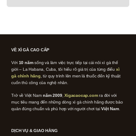
VỀ XÌ GÀ CAO CẤP
Với
10 năm
sống và làm việc trực tiếp tại cái nôi xì gà thế
giới – La Habana, Cuba, tôi hiểu rõ giá trị của từng điếu
xì
gà chính hãng
, từ quy trình lên men lá thuốc đến kỹ thuật
cuốn thủ công của nghệ nhân.
Trở về Việt Nam
năm 2009
,
Xigacaocap.com
ra đời với
mục tiêu mang đến những dòng xì gà chính hãng được bảo
quản đúng chuẩn và phù hợp với người chơi tại
Việt Nam
.
DỊCH VỤ & GIAO HÀNG