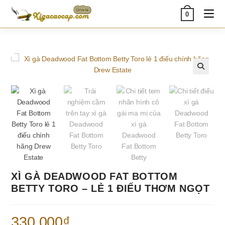
Skip
0
to
content
🔍
XÌ GÀ DEADWOOD FAT BOTTOM
BETTY TORO – LẺ 1 ĐIẾU THƠM NGỌT
330.000
₫