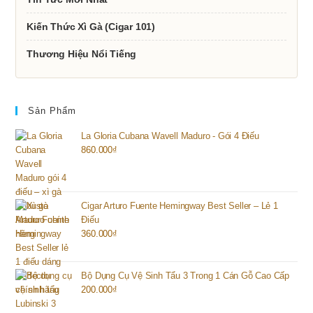
Kiến Thức Xì Gà (Cigar 101)
Thương Hiệu Nổi Tiếng
Sản Phẩm
La Gloria Cubana Wavell Maduro - Gói 4 Điếu
860.000
₫
Cigar Arturo Fuente Hemingway Best Seller – Lẻ 1
Điếu
360.000
₫
Bộ Dụng Cụ Vệ Sinh Tẩu 3 Trong 1 Cán Gỗ Cao Cấp
200.000
₫