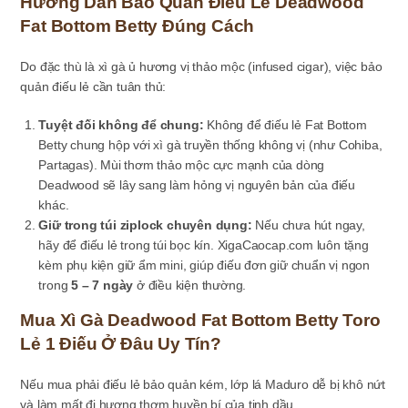
Hướng Dẫn Bảo Quản Điếu Lẻ Deadwood
Fat Bottom Betty Đúng Cách
Do đặc thù là xì gà ủ hương vị thảo mộc (infused cigar), việc bảo
quản điếu lẻ cần tuân thủ:
Tuyệt đối không để chung:
Không để điếu lẻ Fat Bottom
Betty chung hộp với xì gà truyền thống không vị (như Cohiba,
Partagas). Mùi thơm thảo mộc cực mạnh của dòng
Deadwood sẽ lây sang làm hỏng vị nguyên bản của điếu
khác.
Giữ trong túi ziplock chuyên dụng:
Nếu chưa hút ngay,
hãy để điếu lẻ trong túi bọc kín. XigaCaocap.com luôn tặng
kèm phụ kiện giữ ẩm mini, giúp điếu đơn giữ chuẩn vị ngon
trong
5 – 7 ngày
ở điều kiện thường.
Mua Xì Gà Deadwood Fat Bottom Betty Toro
Lẻ 1 Điếu Ở Đâu Uy Tín?
Nếu mua phải điếu lẻ bảo quản kém, lớp lá Maduro dễ bị khô nứt
và làm mất đi hương thơm huyền bí của tinh dầu.