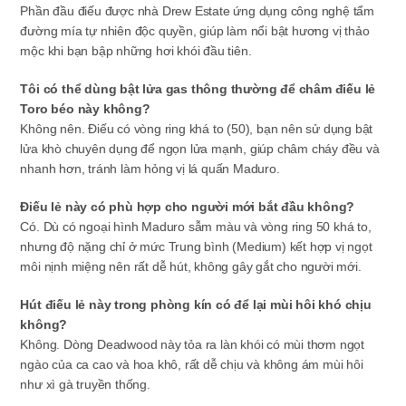
Phần đầu điếu được nhà Drew Estate ứng dụng công nghệ tẩm
đường mía tự nhiên độc quyền, giúp làm nổi bật hương vị thảo
mộc khi bạn bập những hơi khói đầu tiên.
Tôi có thể dùng bật lửa gas thông thường để châm điếu lẻ
Toro béo này không?
Không nên. Điếu có vòng ring khá to (50), bạn nên sử dụng bật
lửa khò chuyên dụng để ngọn lửa mạnh, giúp châm cháy đều và
nhanh hơn, tránh làm hỏng vị lá quấn Maduro.
Điếu lẻ này có phù hợp cho người mới bắt đầu không?
Có. Dù có ngoại hình Maduro sẫm màu và vòng ring 50 khá to,
nhưng độ nặng chỉ ở mức Trung bình (Medium) kết hợp vị ngọt
môi nịnh miệng nên rất dễ hút, không gây gắt cho người mới.
Hút điếu lẻ này trong phòng kín có để lại mùi hôi khó chịu
không?
Không. Dòng Deadwood này tỏa ra làn khói có mùi thơm ngọt
ngào của ca cao và hoa khô, rất dễ chịu và không ám mùi hôi
như xì gà truyền thống.