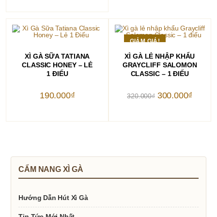
GIẢM GIÁ!
THÊM VÀO GIỎ HÀNG
THÊM VÀO GIỎ HÀNG
XÌ GÀ SỮA TATIANA
XÌ GÀ LẺ NHẬP KHẨU
CLASSIC HONEY – LẺ
GRAYCLIFF SALOMON
1 ĐIẾU
CLASSIC – 1 ĐIẾU
Giá
Giá
190.000
₫
300.000
₫
320.000
₫
gốc
hiện
là:
tại
320.000₫.
là:
300.000
CẨM NANG XÌ GÀ
Hướng Dẫn Hút Xì Gà
Tin Tức Mới Nhất