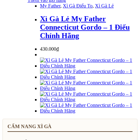
Thêm vào giỏ hàng
My Father
,
Xì Gà Điếu To
,
Xì Gà Lẻ
Xì Gà Lẻ My Father
Connecticut Gordo – 1 Điếu
Chính Hãng
430.000
₫
CẨM NANG XÌ GÀ