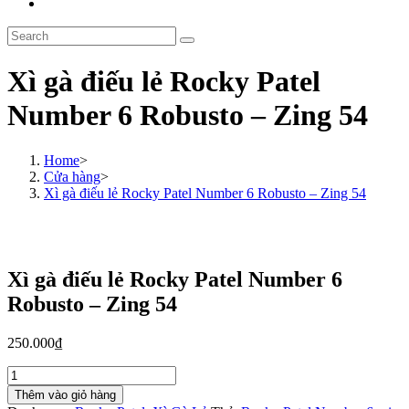
Toggle
website
Search
search
this
website
Xì gà điếu lẻ Rocky Patel
Number 6 Robusto – Zing 54
Home
>
Cửa hàng
>
Xì gà điếu lẻ Rocky Patel Number 6 Robusto – Zing 54
Xì gà điếu lẻ Rocky Patel Number 6
Robusto – Zing 54
250.000
₫
Xì
gà
Thêm vào giỏ hàng
điếu