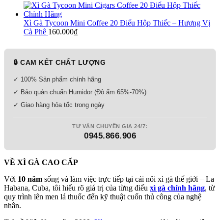
Xì Gà Tycoon Mini Coffee 20 Điếu Hộp Thiếc – Hương Vị
Cà Phê
160.000
₫
🔒 CAM KẾT CHẤT LƯỢNG
✓ 100% Sản phẩm chính hãng
✓ Bảo quản chuẩn Humidor (Độ ẩm 65%-70%)
✓ Giao hàng hỏa tốc trong ngày
TƯ VẤN CHUYÊN GIA 24/7:
0945.866.906
VỀ XÌ GÀ CAO CẤP
Với
10 năm
sống và làm việc trực tiếp tại cái nôi xì gà thế giới – La
Habana, Cuba, tôi hiểu rõ giá trị của từng điếu
xì gà chính hãng
, từ
quy trình lên men lá thuốc đến kỹ thuật cuốn thủ công của nghệ
nhân.