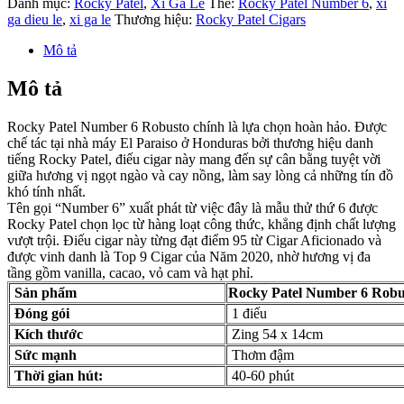
Danh mục:
Rocky Patel
,
Xì Gà Lẻ
Thẻ:
Rocky Patel Number 6
,
xi
lẻ
ga dieu le
,
xi ga le
Thương hiệu:
Rocky Patel Cigars
Rocky
Patel
Mô tả
Number
6
Mô tả
Robusto
-
Rocky Patel Number 6 Robusto
chính là lựa chọn hoàn hảo. Được
Zing
chế tác tại nhà máy El Paraiso ở Honduras bởi thương hiệu danh
54
tiếng Rocky Patel, điếu cigar này mang đến sự cân bằng tuyệt vời
số
giữa hương vị ngọt ngào và cay nồng, làm say lòng cả những tín đồ
lượng
khó tính nhất.
Tên gọi “Number 6” xuất phát từ việc đây là mẫu thử thứ 6 được
Rocky Patel chọn lọc từ hàng loạt công thức, khẳng định chất lượng
vượt trội. Điếu cigar này từng đạt
điểm 95
từ
Cigar Aficionado
và
được vinh danh là
Top 9 Cigar của Năm 2020
, nhờ hương vị đa
tầng gồm vanilla, cacao, vỏ cam và hạt phỉ.
Sản phẩm
Rocky Patel Number 6 Robu
Đóng gói
1 điếu
Kích thước
Zing 54 x 14cm
Sức mạnh
Thơm đậm
Thời gian hút:
40-60 phút