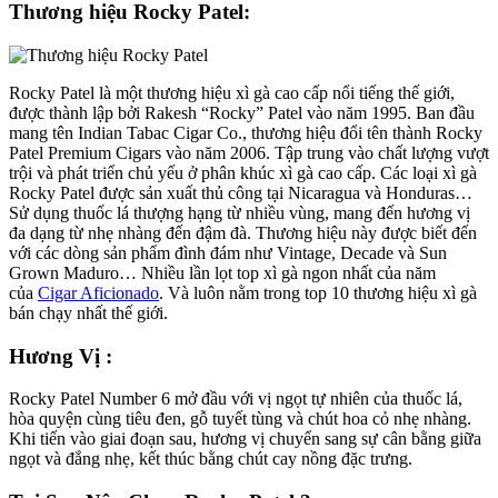
Thương hiệu Rocky Patel:
Rocky Patel là một thương hiệu xì gà cao cấp nổi tiếng thế giới,
được thành lập bởi Rakesh “Rocky” Patel vào năm 1995. Ban đầu
mang tên Indian Tabac Cigar Co., thương hiệu đổi tên thành Rocky
Patel Premium Cigars vào năm 2006. Tập trung vào chất lượng vượt
trội và phát triển chủ yếu ở phân khúc xì gà cao cấp. Các loại xì gà
Rocky Patel được sản xuất thủ công tại Nicaragua và Honduras…
Sử dụng thuốc lá thượng hạng từ nhiều vùng, mang đến hương vị
đa dạng từ nhẹ nhàng đến đậm đà. Thương hiệu này được biết đến
với các dòng sản phẩm đình đám như Vintage, Decade và Sun
Grown Maduro… Nhiều lần lọt top xì gà ngon nhất của năm
của
Cigar Aficionado
. Và luôn nằm trong top 10 thương hiệu xì gà
bán chạy nhất thế giới.
Hương Vị :
Rocky Patel Number 6
mở đầu với vị ngọt tự nhiên của thuốc lá,
hòa quyện cùng tiêu đen, gỗ tuyết tùng và chút hoa cỏ nhẹ nhàng.
Khi tiến vào giai đoạn sau, hương vị chuyển sang sự cân bằng giữa
ngọt và đắng nhẹ, kết thúc bằng chút cay nồng đặc trưng.