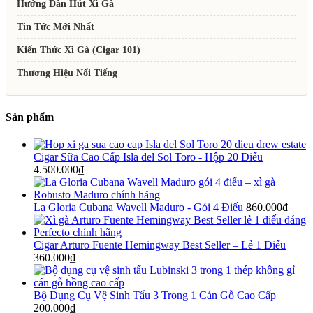
Hướng Dẫn Hút Xì Gà
Tin Tức Mới Nhất
Kiến Thức Xì Gà (Cigar 101)
Thương Hiệu Nổi Tiếng
Sản phẩm
Cigar Sữa Cao Cấp Isla del Sol Toro - Hộp 20 Điếu
4.500.000
₫
La Gloria Cubana Wavell Maduro - Gói 4 Điếu
860.000
₫
Cigar Arturo Fuente Hemingway Best Seller – Lẻ 1 Điếu
360.000
₫
Bộ Dụng Cụ Vệ Sinh Tẩu 3 Trong 1 Cán Gỗ Cao Cấp
200.000
₫