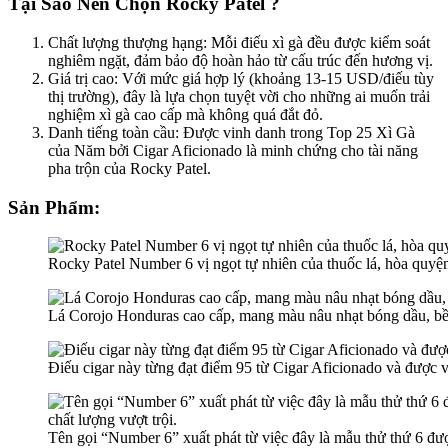
Tại Sao Nên Chọn Rocky Patel ?
Chất lượng thượng hạng
: Mỗi điếu xì gà đều được kiểm soát
nghiêm ngặt, đảm bảo độ hoàn hảo từ cấu trúc đến hương vị.
Giá trị cao
: Với mức giá hợp lý (khoảng 13-15 USD/điếu tùy
thị trường), đây là lựa chọn tuyệt vời cho những ai muốn trải
nghiệm xì gà cao cấp mà không quá đắt đỏ.
Danh tiếng toàn cầu
: Được vinh danh trong Top 25 Xì Gà
của Năm bởi
Cigar Aficionado
là minh chứng cho tài năng
pha trộn của Rocky Patel.
Sản Phẩm:
Rocky Patel Number 6 vị ngọt tự nhiên của thuốc lá, hòa quyện
Lá Corojo Honduras cao cấp, mang màu nâu nhạt bóng dầu, bề 
Điếu cigar này từng đạt điểm 95 từ Cigar Aficionado và được
Tên gọi “Number 6” xuất phát từ việc đây là mẫu thử thứ 6 đư