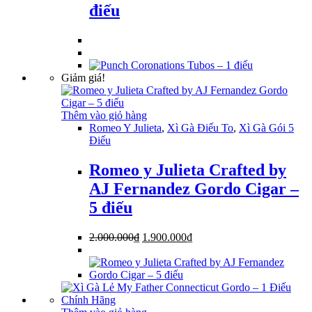
điếu
Giảm giá!
Thêm vào giỏ hàng
Romeo Y Julieta
,
Xì Gà Điếu To
,
Xì Gà Gói 5
Điếu
Romeo y Julieta Crafted by
AJ Fernandez Gordo Cigar –
5 điếu
Giá
Giá
2.000.000
₫
1.900.000
₫
gốc
hiện
là:
tại
2.000.000₫.
là:
1.900.000₫.