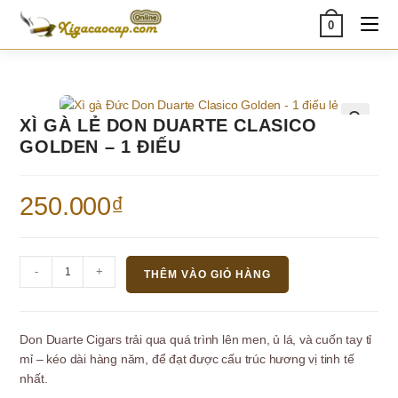
Skip
0
to
content
XÌ GÀ LẺ DON DUARTE CLASICO
🔍
GOLDEN – 1 ĐIẾU
250.000
₫
Xì
-
+
THÊM VÀO GIỎ HÀNG
gà
Lẻ
Don
Don Duarte Cigars trải qua quá trình lên men, ủ lá, và cuốn tay tỉ
Duarte
mỉ – kéo dài hàng năm, để đạt được cấu trúc hương vị tinh tế
Clasico
nhất.
Golden