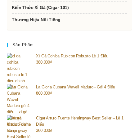
Kiến Thức Xì Gà (Cigar 101)
Thương Hiệu Nổi Tiếng
Sản Phẩm
Xì Gà Cohiba Rubicon Robusto Lẻ 1 Điếu
380.000
₫
La Gloria Cubana Wavell Maduro - Gói 4 Điếu
860.000
₫
Cigar Arturo Fuente Hemingway Best Seller – Lẻ 1
Điếu
360.000
₫