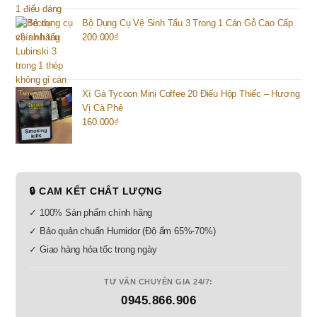
Bộ Dụng Cụ Vệ Sinh Tẩu 3 Trong 1 Cán Gỗ Cao Cấp
200.000
₫
Xì Gà Tycoon Mini Coffee 20 Điếu Hộp Thiếc – Hương
Vị Cà Phê
160.000
₫
🔒 CAM KẾT CHẤT LƯỢNG
✓ 100% Sản phẩm chính hãng
✓ Bảo quản chuẩn Humidor (Độ ẩm 65%-70%)
✓ Giao hàng hỏa tốc trong ngày
TƯ VẤN CHUYÊN GIA 24/7:
0945.866.906