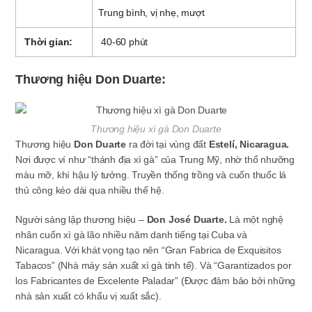
Trung bình, vị nhẹ, mượt
Thời gian:
40-60 phút
Thương
hiệu
Don
Duarte:
Thương hiệu xì gà Don Duarte
Thương hiệu
Don Duarte
ra đời tại vùng đất
Estelí, Nicaragua.
Nơi được ví như “thánh địa xì gà” của Trung Mỹ, nhờ thổ nhưỡng
màu mỡ, khí hậu lý tưởng. Truyền thống trồng và cuốn thuốc lá
thủ công kéo dài qua nhiều thế hệ.
Người sáng lập thương hiệu –
Don José Duarte.
Là một nghệ
nhân cuốn xì gà lão nhiều năm danh tiếng tại Cuba và
Nicaragua. Với khát vọng tạo nên “Gran Fabrica de Exquisitos
Tabacos” (Nhà máy sản xuất xì gà tinh tế). Và “Garantizados por
los Fabricantes de Excelente Paladar” (Được đảm bảo bởi những
nhà sản xuất có khẩu vị xuất sắc).