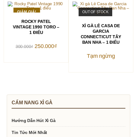
GIẢM GIÁ!
OUT OF STOCK
THÊM VÀO GIỎ HÀNG
ROCKY PATEL
ĐỌC TIẾP
XÌ GÀ LẺ CASA DE
VINTAGE 1990 TORO –
GARCIA
1 ĐIẾU
CONNECTICUT TÂY
BAN NHA – 1 ĐIẾU
Giá
Giá
250.000
₫
300.000
₫
gốc
hiện
là:
tại
Tạm ngừng
300.000₫.
là:
250.000₫.
CẨM NANG XÌ GÀ
Hướng Dẫn Hút Xì Gà
Tin Tức Mới Nhất