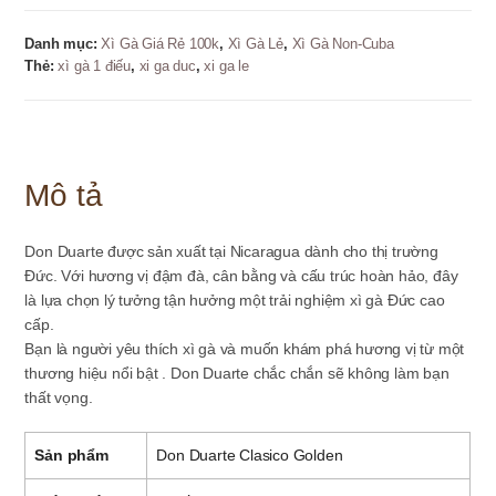
-
1
Danh mục:
Xì Gà Giá Rẻ 100k
,
Xì Gà Lẻ
,
Xì Gà Non-Cuba
điếu
Thẻ:
xì gà 1 điếu
,
xi ga duc
,
xi ga le
số
lượng
Mô tả
Don Duarte được sản xuất tại Nicaragua dành cho thị trường
Đức. Với hương vị đậm đà, cân bằng và cấu trúc hoàn hảo, đây
là lựa chọn lý tưởng tận hưởng một trải nghiệm xì gà Đức cao
cấp.
Bạn là người yêu thích xì gà và muốn khám phá hương vị từ một
thương hiệu nổi bật . Don Duarte chắc chắn sẽ không làm bạn
thất vọng.
Sản phẩm
Don Duarte Clasico Golden