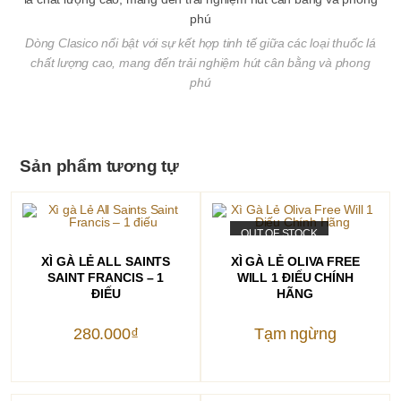
Dòng Clasico nổi bật với sự kết hợp tinh tế giữa các loại thuốc lá
chất lượng cao, mang đến trải nghiệm hút cân bằng và phong
phú
Sản phẩm tương tự
OUT OF STOCK
THÊM VÀO GIỎ HÀNG
ĐỌC TIẾP
XÌ GÀ LẺ ALL SAINTS
XÌ GÀ LẺ OLIVA FREE
SAINT FRANCIS – 1
WILL 1 ĐIẾU CHÍNH
ĐIẾU
HÃNG
280.000
₫
Tạm ngừng