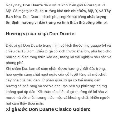
Ngày nay,
Don Duarte
đã vượt ra khỏi biên giới Nicaragua và
Mỹ. Có mặt tại nhiều thị trường khó tính như
Đức, Mỹ, Ý, và Tây
Ban Nha
. Don Duarte chinh phục người hút bằng
chất lượng
ổn định, hương vị đặc trưng và tinh thần thủ công bền bỉ
.
Hương vị của xì gà Don Duarte:
Điếu xì gà Don Duarte trong hình có kích thước ring gauge 54 và
chiều dài 15,3 cm. Điếu xì gà có kích thước khá lớn, phù hợp cho
những buổi thưởng thức kéo dài, mang lại trải nghiệm sâu sắc và
phong phú.
Khi châm lửa, bạn sẽ cảm nhận được hương vị đất đặc trưng,
hòa quyện cùng chút ngọt ngào của gỗ tuyết tùng và một chút
cay nhẹ của tiêu đen. Ở phần giữa, xì gà có thể mang đến
hương cà phê rang và socola đen, tạo nên sự phức tạp nhưng
không quá áp đảo. Kết thúc của điếu xì gà thường để lại hậu vị
mượt mà với chút hương thảo mộc và khoáng chất, khiến người
hút cảm thấy thỏa mãn.
Xì gà Đức Don Duarte Clasico Golden: