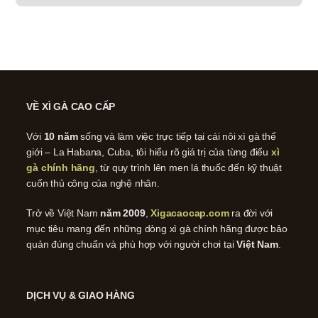
VỀ XÌ GÀ CAO CẤP
Với
10 năm
sống và làm việc trực tiếp tại cái nôi xì gà thế
giới – La Habana, Cuba, tôi hiểu rõ giá trị của từng điếu
xì
gà chính hãng
, từ quy trình lên men lá thuốc đến kỹ thuật
cuốn thủ công của nghệ nhân.
Trở về Việt Nam
năm 2009
,
Xigacaocap.com
ra đời với
mục tiêu mang đến những dòng xì gà chính hãng được bảo
quản đúng chuẩn và phù hợp với người chơi tại
Việt Nam
.
DỊCH VỤ & GIAO HÀNG