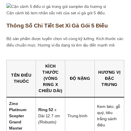
Cận cảnh bộ tem nhãn sắc nét của set xì gà gói 5 điếu.
Thông Số Chi Tiết Set Xì Gà Gói 5 Điếu
Bộ sản phẩm được tuyển chọn vô cùng kỹ lưỡng. Kích thước các
điếu chuẩn mực. Hương vị đa dạng từ êm dịu đến mạnh mẽ.
KÍCH
THƯỚC
HƯƠNG VỊ
TÊN ĐIẾU
(VÒNG
ĐỘ NẶNG
ĐẶC
THUỐC
RING X
TRƯNG
CHIỀU DÀI)
Zino
Kem béo, gỗ
Platinum
Ring 52
x
quý, tiêu
Scepter
Dài 12.7 cm
Trung bình
trắng sành
Grand
(Robusto)
điệu.
Master