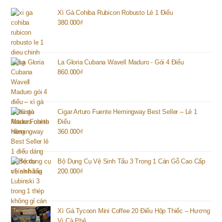
Xì Gà Cohiba Rubicon Robusto Lẻ 1 Điếu
380.000
₫
La Gloria Cubana Wavell Maduro - Gói 4 Điếu
860.000
₫
Cigar Arturo Fuente Hemingway Best Seller – Lẻ 1
Điếu
360.000
₫
Bộ Dụng Cụ Vệ Sinh Tẩu 3 Trong 1 Cán Gỗ Cao Cấp
200.000
₫
Xì Gà Tycoon Mini Coffee 20 Điếu Hộp Thiếc – Hương
Vị Cà Phê