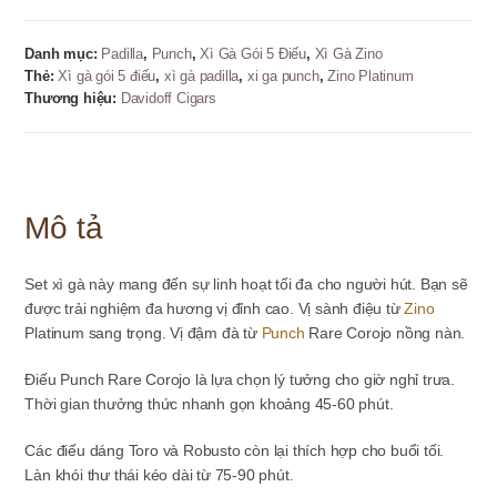
Danh mục:
Padilla
,
Punch
,
Xì Gà Gói 5 Điếu
,
Xì Gà Zino
Thẻ:
Xì gà gói 5 điếu
,
xì gà padilla
,
xi ga punch
,
Zino Platinum
Thương hiệu:
Davidoff Cigars
Mô tả
Set xì gà này mang đến sự linh hoạt tối đa cho người hút. Bạn sẽ
được trải nghiệm đa hương vị đỉnh cao. Vị sành điệu từ
Zino
Platinum sang trọng. Vị đậm đà từ
Punch
Rare Corojo nồng nàn.
Điếu Punch Rare Corojo là lựa chọn lý tưởng cho giờ nghỉ trưa.
Thời gian thưởng thức nhanh gọn khoảng 45-60 phút.
Các điếu dáng Toro và Robusto còn lại thích hợp cho buổi tối.
Làn khói thư thái kéo dài từ 75-90 phút.