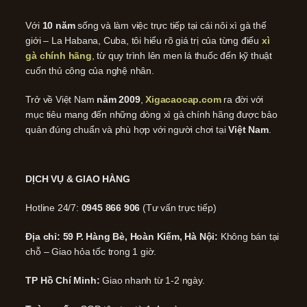
Với
10 năm
sống và làm việc trực tiếp tại cái nôi xì gà thế
giới – La Habana, Cuba, tôi hiểu rõ giá trị của từng điếu
xì
gà chính hãng
, từ quy trình lên men lá thuốc đến kỹ thuật
cuốn thủ công của nghệ nhân.
Trở về Việt Nam
năm 2009
,
Xigacaocap.com
ra đời với
mục tiêu mang đến những dòng xì gà chính hãng được bảo
quản đúng chuẩn và phù hợp với người chơi tại
Việt Nam
.
DỊCH VỤ & GIAO HÀNG
Hotline 24/7:
0945 866 906
(Tư vấn trực tiếp)
Địa chỉ: 59 P. Hàng Bè, Hoàn Kiếm, Hà Nội:
Không bán tại
chỗ – Giao hỏa tốc trong 1 giờ.
TP Hồ Chí Minh:
Giao nhanh từ 1-2 ngày.