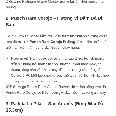
Điếu Zino Platinum Grand Master mang lại làn khói mượt như
nhung.
2. Punch Rare Corojo – Hương Vị Đậm Đà Di
Sản
Sở hữu lớp áo ngoài sẫm màu đầy nam tính kết hợp cùng chiếc
tem đỏ rực rỡ,
Punch Rare Corojo
là dòng sản phẩm phiên bản
giới hạn luôn nằm trong danh sách cháy hàng.
Hương vị:
Trái ngược với sự êm ái của Zino, Punch mang
đến sự bùng nổ, mạnh mẽ với hương vị đất mộc mạc, da
thuộc nồng nàn và hậu vị cay dốc đặc trưng của dòng lá
Corojo ủ kỹ. Một lựa chọn không thể tuyệt vời hơn khi kết hợp
cùng rượu mạnh vào buổi tối.
Punch Rare Corojo sở hữu hương vị đất mộc mạc và gia vị cay.
3. Padilla La Pilar – San Andrés (Ring 54 x Dài
15.3cm)