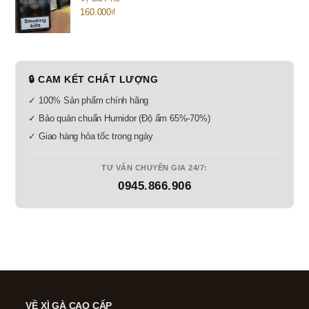
160.000
₫
🔒 CAM KẾT CHẤT LƯỢNG
✓ 100% Sản phẩm chính hãng
✓ Bảo quản chuẩn Humidor (Độ ẩm 65%-70%)
✓ Giao hàng hỏa tốc trong ngày
TƯ VẤN CHUYÊN GIA 24/7:
0945.866.906
VỀ XÌ GÀ CAO CẤP