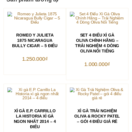
THÊM VÀO GIỎ HÀNG
THÊM VÀO GIỎ HÀNG
ROMEO Y JULIETA
SET 4 ĐIẾU XÌ GÀ
1875 NICARAGUA
OLIVA CHÍNH HÃNG –
BULLY CIGAR – 5 ĐIẾU
TRẢI NGHIỆM 4 DÒNG
OLIVA NỔI TIẾNG
1.250.000
₫
1.000.000
₫
THÊM VÀO GIỎ HÀNG
THÊM VÀO GIỎ HÀNG
XÌ GÀ E.P. CARRILLO
XÌ GÀ TRẢI NGHIỆM
LA HISTORIA XÌ GÀ
OLIVA & ROCKY PATEL
NGON NHẤT 2014 – 4
– GÓI 4 ĐIẾU GIÁ RẺ
ĐIẾU