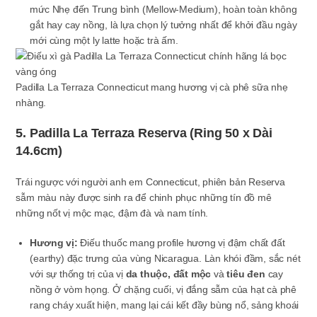
mức Nhẹ đến Trung bình (Mellow-Medium), hoàn toàn không
gắt hay cay nồng, là lựa chọn lý tưởng nhất để khởi đầu ngày
mới cùng một ly latte hoặc trà ấm.
Padilla La Terraza Connecticut mang hương vị cà phê sữa nhẹ
nhàng.
5. Padilla La Terraza Reserva (Ring 50 x Dài
14.6cm)
Trái ngược với người anh em Connecticut, phiên bản Reserva
sẫm màu này được sinh ra để chinh phục những tín đồ mê
những nốt vị mộc mạc, đậm đà và nam tính.
Hương vị:
Điếu thuốc mang profile hương vị đậm chất đất
(earthy) đặc trưng của vùng Nicaragua. Làn khói đầm, sắc nét
với sự thống trị của vị
da thuộc, đất mộc
và
tiêu đen
cay
nồng ở vòm họng. Ở chặng cuối, vị đắng sẫm của hạt cà phê
rang cháy xuất hiện, mang lại cái kết đầy bùng nổ, sảng khoái