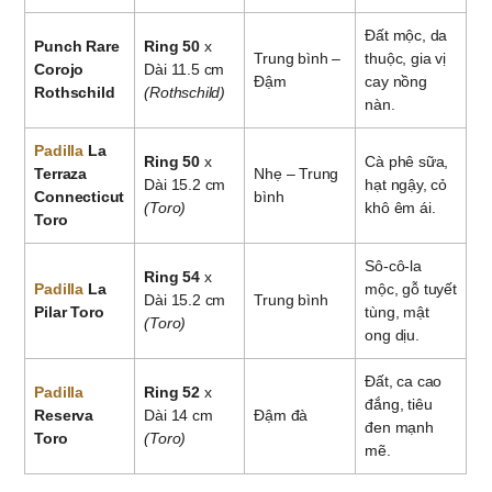
Đất mộc, da
Punch Rare
Ring 50
x
Trung bình –
thuộc, gia vị
Corojo
Dài 11.5 cm
Đậm
cay nồng
Rothschild
(Rothschild)
nàn.
Padilla
La
Ring 50
x
Cà phê sữa,
Terraza
Nhẹ – Trung
Dài 15.2 cm
hạt ngậy, cỏ
Connecticut
bình
(Toro)
khô êm ái.
Toro
Sô-cô-la
Ring 54
x
Padilla
La
mộc, gỗ tuyết
Dài 15.2 cm
Trung bình
Pilar Toro
tùng, mật
(Toro)
ong dịu.
Đất, ca cao
Padilla
Ring 52
x
đắng, tiêu
Reserva
Dài 14 cm
Đậm đà
đen mạnh
Toro
(Toro)
mẽ.