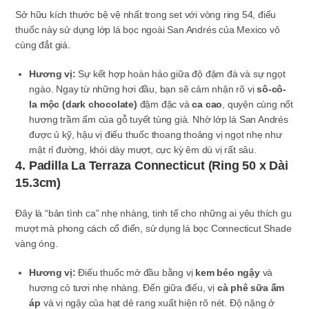
Sở hữu kích thước bệ vệ nhất trong set với vòng ring 54, điếu
thuốc này sử dụng lớp lá bọc ngoài San Andrés của Mexico vô
cùng đắt giá.
Hương vị:
Sự kết hợp hoàn hảo giữa độ đậm đà và sự ngọt
ngào. Ngay từ những hơi đầu, bạn sẽ cảm nhận rõ vị
sô-cô-
la mộc (dark chocolate)
đậm đặc và
ca cao
, quyện cùng nốt
hương trầm ấm của gỗ tuyết tùng già. Nhờ lớp lá San Andrés
được ủ kỹ, hậu vị điếu thuốc thoang thoảng vị ngọt nhẹ như
mật rỉ đường, khói dày mượt, cực kỳ êm dù vị rất sâu.
4. Padilla La Terraza Connecticut (Ring 50 x Dài
15.3cm)
Đây là “bản tình ca” nhẹ nhàng, tinh tế cho những ai yêu thích gu
mượt mà phong cách cổ điển, sử dụng lá bọc Connecticut Shade
vàng óng.
Hương vị:
Điếu thuốc mở đầu bằng vị
kem béo ngậy
và
hương cỏ tươi nhẹ nhàng. Đến giữa điếu, vị
cà phê sữa ấm
áp
và vị ngậy của hạt dẻ rang xuất hiện rõ nét. Độ nặng ở