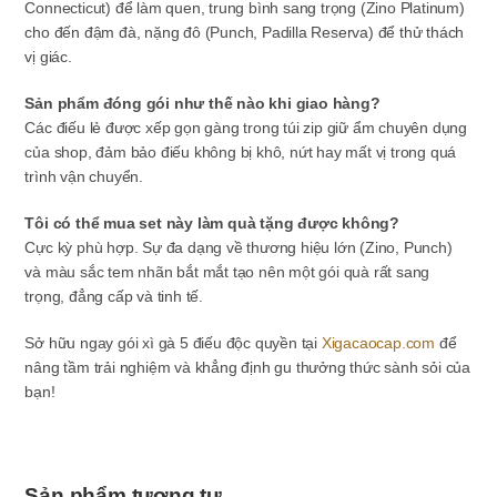
Connecticut) để làm quen, trung bình sang trọng (Zino Platinum)
cho đến đậm đà, nặng đô (Punch, Padilla Reserva) để thử thách
vị giác.
Sản phẩm đóng gói như thế nào khi giao hàng?
Các điếu lẻ được xếp gọn gàng trong túi zip giữ ẩm chuyên dụng
của shop, đảm bảo điếu không bị khô, nứt hay mất vị trong quá
trình vận chuyển.
Tôi có thể mua set này làm quà tặng được không?
Cực kỳ phù hợp. Sự đa dạng về thương hiệu lớn (Zino, Punch)
và màu sắc tem nhãn bắt mắt tạo nên một gói quà rất sang
trọng, đẳng cấp và tinh tế.
Sở hữu ngay gói xì gà 5 điếu độc quyền tại
Xigacaocap.com
để
nâng tầm trải nghiệm và khẳng định gu thưởng thức sành sỏi của
bạn!
Sản phẩm tương tự