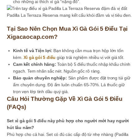
cho những ai thích xì gà “nặng đô”.
Padilla La Terraza Reserva mang kết cấu khói đầm và vị tiêu đen.
Tại Sao Nên Chọn Mua Xì Gà Gói 5 Điếu Tại
Xigacaocap.com?
Kinh tế và Tiện lợi:
Bạn không cần mua trọn hộp lớn tốn
kém.
Xì gà gói 5 điếu
giúp trải nghiệm nhiều vị với giá tốt.
Cam kết chính hãng:
Toàn bộ 5 điếu thuốc nhập khẩu chính
ngạch. Tem nhãn sắc nét. Nguồn gốc rõ ràng.
Bảo quản chuyên nghiệp:
Sản phẩm được đặt trong túi giữ
ẩm chuyên dụng. Độ ẩm luôn chuẩn 65-70%. Lá thuốc giữ
trọn vẹn lớp tinh dầu quý giá.
Câu Hỏi Thường Gặp Về Xì Gà Gói 5 Điếu
(FAQs)
Set xì gà gói 5 điếu này phù hợp cho người mới hay người
hút lâu năm?
Phù hợp cho cả hai. Set có đủ các cấp độ từ nhẹ nhàng (Padilla